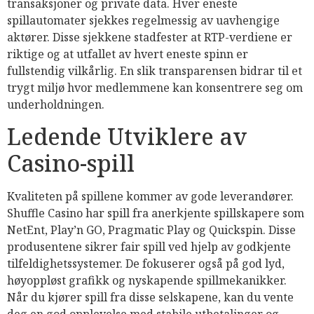
transaksjoner og private data. Hver eneste
spillautomater sjekkes regelmessig av uavhengige
aktører. Disse sjekkene stadfester at RTP-verdiene er
riktige og at utfallet av hvert eneste spinn er
fullstendig vilkårlig. En slik transparensen bidrar til et
trygt miljø hvor medlemmene kan konsentrere seg om
underholdningen.
Ledende Utviklere av
Casino-spill
Kvaliteten på spillene kommer av gode leverandører.
Shuffle Casino har spill fra anerkjente spillskapere som
NetEnt, Play’n GO, Pragmatic Play og Quickspin. Disse
produsentene sikrer fair spill ved hjelp av godkjente
tilfeldighetssystemer. De fokuserer også på god lyd,
høyoppløst grafikk og nyskapende spillmekanikker.
Når du kjører spill fra disse selskapene, kan du vente
deg en god opplevelse med stabile utbetalinger og