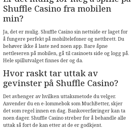
Shuffle Casino fra mobilen
min?
Ja, det er mulig. Shuffle Casino sin nettside er laget for
å fungere perfekt på mobiltelefoner og nettbrett. Du
behøver ikke å laste ned noen app. Bare åpne
nettleseren på mobilen, gå til casinoets side og logg på.
Hele spillutvalget finnes der og da.
Hvor raskt tar uttak av
gevinster på Shuffle Casino?
Det avhenger av hvilken uttaksmetode du velger.
Anvender du en e-lommebok som MuchBetter, skjer
det som regel innen en dag. Bankoverføringer kan ta
noen dager. Shuffle Casino streber for å behandle alle
uttak så fort de kan etter at de er godkjent.