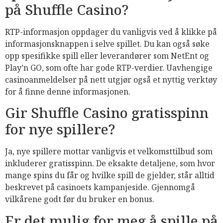
på Shuffle Casino?
RTP-informasjon oppdager du vanligvis ved å klikke på
informasjonsknappen i selve spillet. Du kan også søke
opp spesifikke spill eller leverandører som NetEnt og
Play’n GO, som ofte har gode RTP-verdier. Uavhengige
casinoanmeldelser på nett utgjør også et nyttig verktøy
for å finne denne informasjonen.
Gir Shuffle Casino gratisspinn
for nye spillere?
Ja, nye spillere mottar vanligvis et velkomsttilbud som
inkluderer gratisspinn. De eksakte detaljene, som hvor
mange spins du får og hvilke spill de gjelder, står alltid
beskrevet på casinoets kampanjeside. Gjennomgå
vilkårene godt før du bruker en bonus.
Er det mulig for meg å spille på