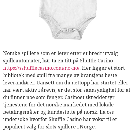
Norske spillere som er leter etter et bredt utvalg
spilleautomater, bør ta en titt på Shuffle Casino
https://sshufflecasino.com/no-no/
. Her ligger et stort
bibliotek med spill fra mange av bransjens beste
leverandører. Uansett om du nettopp har startet eller
har vært aktiv i årevis, er det stor sannsynlighet for at
du finner noe som fenger. Casinoet skreddersyr
tjenestene for det norske markedet med lokale
betalingsmåter og kundestøtte på norsk. La oss
undersøke hvorfor Shuffle Casino har vokst til et
populært valg for slots-spillere i Norge.