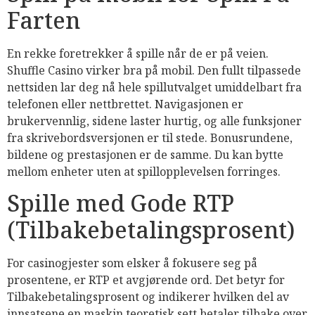
Farten
En rekke foretrekker å spille når de er på veien.
Shuffle Casino virker bra på mobil. Den fullt tilpassede
nettsiden lar deg nå hele spillutvalget umiddelbart fra
telefonen eller nettbrettet. Navigasjonen er
brukervennlig, sidene laster hurtig, og alle funksjoner
fra skrivebordsversjonen er til stede. Bonusrundene,
bildene og prestasjonen er de samme. Du kan bytte
mellom enheter uten at spillopplevelsen forringes.
Spille med Gode RTP
(Tilbakebetalingsprosent)
For casinogjester som elsker å fokusere seg på
prosentene, er RTP et avgjørende ord. Det betyr for
Tilbakebetalingsprosent og indikerer hvilken del av
innsatsene en maskin teoretisk sett betaler tilbake over