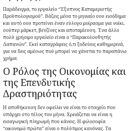
Παράδειγμα, το εργαλείο “Έξυπνος Καταμεριστής
Προϋπολογισμού”. Βάζεις μέσα το μηνιαίο σου εισόδημα
και αυτό σου προτείνει έναν εύλογο μοίρασμα για νοίκι,
σούπερ μάρκετ, βενζίνες και αποταμίευση. Ένα άλλο
πολύ χρήσιμο εργαλείο είναι ο “Παρακολουθητής
Δαπανών”. Εκεί καταγράφεις ό,τι ξοδεύεις καθημερινά,
για να δεις αμέσως πού μπορεί να χάνεται το παραπάνω
χρήμα.
Ο Ρόλος της Οικονομίας και
της Επενδυτικής
Δραστηριότητας
Η αποθήκευση δεν οφείλει να είναι το στοιχείο που
υπάρχει στο τέλος του μήνα. Χρειάζεται να είναι η
εισαγωγική πληρωμή που κάνεις. Η φιλοσοφία
“οικονομώ πρώτα” είναι ο πολύτιμος κανόνας. Τα