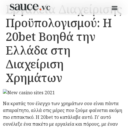
Εργαλεία Διαχείρισης
Προϋπολογισμού: Η
20bet Βοηθά την
Ελλάδα στη
Διαχείριση
Χρημάτων
Να κρατάς τον έλεγχο των χρημάτων σου είναι πάντα
απαραίτητο, αλλά στις μέρες που ζούμε φαίνεται ακόμη
πιο επιτακτικό. Η 20bet το κατάλαβε αυτό. Γι’ αυτό
συνέλεξε ένα πακέτο με εργαλεία και πόρους, με έναν