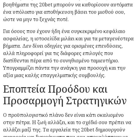
βοηθήματα της 20bet μπορούν να καθορίσουν αυτόματα
ένα υπόλοιπο για αποθήκευση βάσει του μισθού σου,
ώστε να μην το ξεχνάς ποτέ.
Για όσους που έχουν ήδη ένα συγκεκριμένο κεφάλαιο
ασφαλείας, η ιστοσελίδα μιλάει και για τα μεταγενέστερα
βήματα. Δεν δίνει οδηγίες για ορισμένες επενδύσεις,
αλλά πληροφορεί για τις διάφορες επιλογές που
διατίθενται πέρα από το συνηθισμένο ταμιευτήριο.
Υπογραμμίζει πάντα την ανάγκη για προσοχή και την
αξία μιας καλής επαγγελματικής συμβουλής.
Εποπτεία Προόδου και
Προσαρμογή Στρατηγικών
Ο προϋπολογιστικό πλάνο δεν είναι κάτι σκαλισμένο
στην πέτρα. Η ζωή αλλάζει, και το σχέδιό σου πρέπει να
αλλάζει μαζί της. Τα εργαλεία της 20bet δημιουργούν