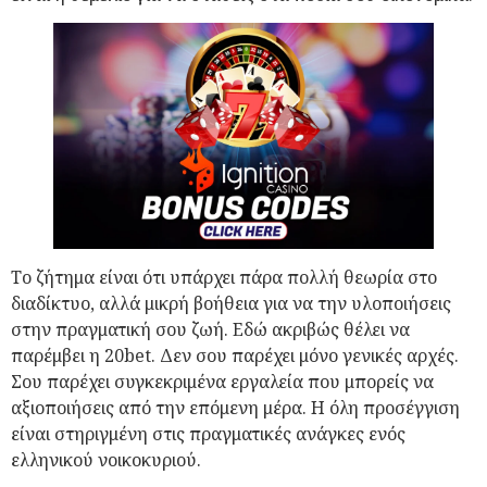
Το ζήτημα είναι ότι υπάρχει πάρα πολλή θεωρία στο
διαδίκτυο, αλλά μικρή βοήθεια για να την υλοποιήσεις
στην πραγματική σου ζωή. Εδώ ακριβώς θέλει να
παρέμβει η 20bet. Δεν σου παρέχει μόνο γενικές αρχές.
Σου παρέχει συγκεκριμένα εργαλεία που μπορείς να
αξιοποιήσεις από την επόμενη μέρα. Η όλη προσέγγιση
είναι στηριγμένη στις πραγματικές ανάγκες ενός
ελληνικού νοικοκυριού.