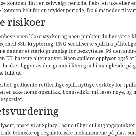
e kontoen din i en selvvalgt periode, f.eks. en uke eller 
 kontoen helt for en utvidet periode, fra 6 måneder til var
e risikoer
heve noen klare styrker og noen punkter du bør være klar
jonell SSL-kryptering, RNG-sertifiserte spill fra pålitelig
ne danner et sterkt grunnlag for beskyttelse. På den andre
en EU-baserte alternativer. Noen spillere opplyser også a
e bruker ligger av den grunn i liten grad i manglende på 
 fullt ut.
kerhet, godkjente rettferdige spill, nyttige verktøy for spill
n er ikke norsk-spesifikk, bonusvilkår må leses nøye, og
espørsler.
etsvurdering
sert, anser vi at Spinsy Casino tilbyr et i utgangspunktet t
trale tekniske og regulatoriske mekanismene på plass so