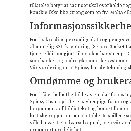
tillatelse betyr at casinoet skal overholde re
kanskje ikke like streng som en fra Malta el
Informasjonssikkerhet
For å sikre dine personlige data og pengeo
alminnelig SSL-kryptering (Secure Socket Lay
tjenere blir omgjort til en ukodbar streng. 
som banker og andre økonomiske systemer på n
Vår vurdering er at Spinsy har de teknologisk
Omdømme og brukera
For å få et helhetlig bilde av en plattforms 
Spinsy Casino på flere uavhengige forum og a
berømmer spillbiblioteket og bonustilbudene
kritiske rapporter om at etablerte spillere 
ville ha vært et advarselssignal, men vår an
organisert uredelighet.