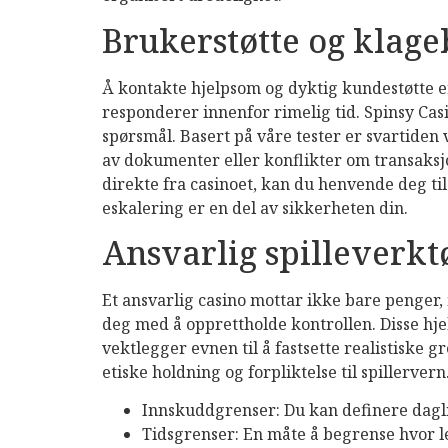
Brukerstøtte og klag
Å kontakte hjelpsom og dyktig kundestøtte e
responderer innenfor rimelig tid. Spinsy Casin
spørsmål. Basert på våre tester er svartide
av dokumenter eller konflikter om transaksjon
direkte fra casinoet, kan du henvende deg ti
eskalering er en del av sikkerheten din.
Ansvarlig spilleverkt
Et ansvarlig casino mottar ikke bare penger,
deg med å opprettholde kontrollen. Disse hjel
vektlegger evnen til å fastsette realistiske 
etiske holdning og forpliktelse til spillervern
Innskuddgrenser: Du kan definere dagli
Tidsgrenser: En måte å begrense hvor l