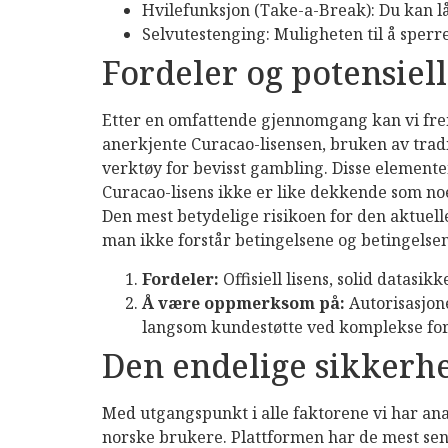
Hvilefunksjon (Take-a-Break): Du kan lås
Selvutestenging: Muligheten til å sperre
Fordeler og potensiell
Etter en omfattende gjennomgang kan vi frem
anerkjente Curacao-lisensen, bruken av tradis
verktøy for bevisst gambling. Disse elemente
Curacao-lisens ikke er like dekkende som no
Den mest betydelige risikoen for den aktuell
man ikke forstår betingelsene og betingelsene
Fordeler:
Offisiell lisens, solid datasik
Å være oppmerksom på:
Autorisasjone
langsom kundestøtte ved komplekse for
Den endelige sikkerh
Med utgangspunkt i alle faktorene vi har analy
norske brukere. Plattformen har de mest sen