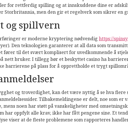
gler for rettferdig spilling og at innskuddene dine er adski
ler Storbritannia, men den gir et regelverk som sikrer en
 og spillvern
verføringer er moderne kryptering nødvendig
https://spins
er). Den teknologien garanterer at all data som transmitt
Det fører til det svært komplisert for uvedkommende å stje
ett bruker. I tillegg bør et beskyttet casino ha barrierer
e barrierene på plass for å opprettholde et trygt spillomr
nmeldelser
trygghet og troverdighet, kan det være nyttig å se hva flere
nmeldelsessider. Tilbakemeldingene er delt, noe som er va
, mens noen har støtt på vanskeligheter med omsetningskra
som har oppfylt alle krav, ikke har fått pengene sine. Et 
alyse viser at de fleste problemene som rapporteres handle