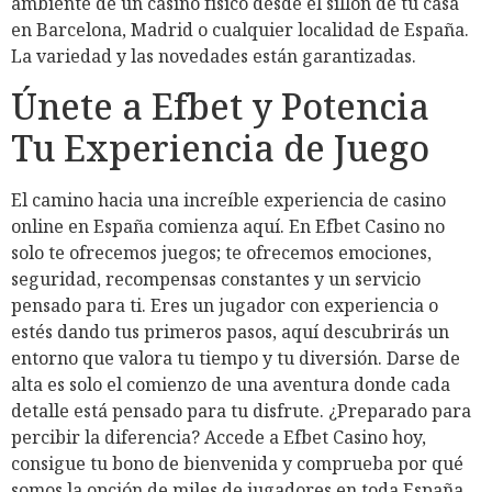
ambiente de un casino físico desde el sillón de tu casa
en Barcelona, Madrid o cualquier localidad de España.
La variedad y las novedades están garantizadas.
Únete a Efbet y Potencia
Tu Experiencia de Juego
El camino hacia una increíble experiencia de casino
online en España comienza aquí. En Efbet Casino no
solo te ofrecemos juegos; te ofrecemos emociones,
seguridad, recompensas constantes y un servicio
pensado para ti. Eres un jugador con experiencia o
estés dando tus primeros pasos, aquí descubrirás un
entorno que valora tu tiempo y tu diversión. Darse de
alta es solo el comienzo de una aventura donde cada
detalle está pensado para tu disfrute. ¿Preparado para
percibir la diferencia? Accede a Efbet Casino hoy,
consigue tu bono de bienvenida y comprueba por qué
somos la opción de miles de jugadores en toda España.