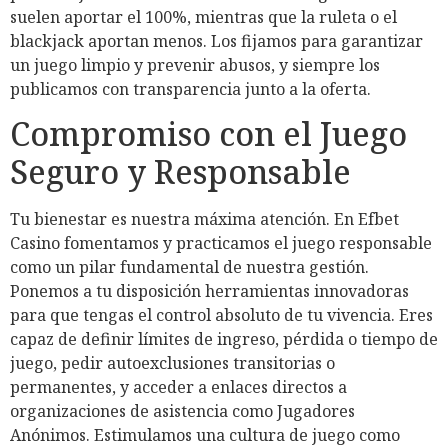
suelen aportar el 100%, mientras que la ruleta o el
blackjack aportan menos. Los fijamos para garantizar
un juego limpio y prevenir abusos, y siempre los
publicamos con transparencia junto a la oferta.
Compromiso con el Juego
Seguro y Responsable
Tu bienestar es nuestra máxima atención. En Efbet
Casino fomentamos y practicamos el juego responsable
como un pilar fundamental de nuestra gestión.
Ponemos a tu disposición herramientas innovadoras
para que tengas el control absoluto de tu vivencia. Eres
capaz de definir límites de ingreso, pérdida o tiempo de
juego, pedir autoexclusiones transitorias o
permanentes, y acceder a enlaces directos a
organizaciones de asistencia como Jugadores
Anónimos. Estimulamos una cultura de juego como