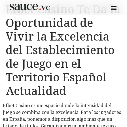
Efbet Casino Te Da la
Oportunidad de
Vivir la Excelencia
del Establecimiento
de Juego en el
Territorio Español
Actualidad
Efbet Casino es un espacio donde la intensidad del
juego se combina con la excelencia. Para los jugadores
en España, ponemos a disposición algo más que un
listado de títulos. Garantizamos un ambiente seguro,