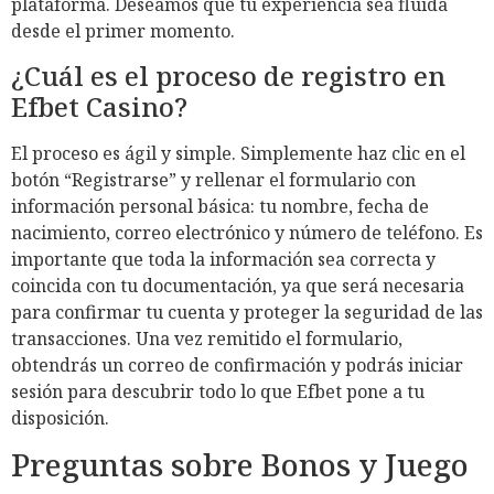
plataforma. Deseamos que tu experiencia sea fluida
desde el primer momento.
¿Cuál es el proceso de registro en
Efbet Casino?
El proceso es ágil y simple. Simplemente haz clic en el
botón “Registrarse” y rellenar el formulario con
información personal básica: tu nombre, fecha de
nacimiento, correo electrónico y número de teléfono. Es
importante que toda la información sea correcta y
coincida con tu documentación, ya que será necesaria
para confirmar tu cuenta y proteger la seguridad de las
transacciones. Una vez remitido el formulario,
obtendrás un correo de confirmación y podrás iniciar
sesión para descubrir todo lo que Efbet pone a tu
disposición.
Preguntas sobre Bonos y Juego