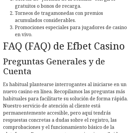
gratuitos o bonos de recarga.
Torneos de tragamonedas con premios
acumulados considerables.
Promociones especiales para jugadores de casino
en vivo.
FAQ (FAQ) de Efbet Casino
Preguntas Generales y de
Cuenta
Es habitual plantearse interrogantes al iniciarse en un
nuevo casino en línea. Recopilamos las preguntas más
habituales para facilitarte su solución de forma rápida.
Nuestro servicio de atención al cliente está
permanentemente accesible, pero aquí tendrás
respuestas concretas a dudas sobre el registro, las
comprobaciones y el funcionamiento básico de la