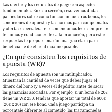
Las ofertas y los requisitos de juego son aspectos
fundamentales. En esta sección, resolvemos dudas
particulares sobre cómo funcionan nuestros bonos, los
condiciones de apuesta y las normas para campeonatos
y ofertas especiales. Te recomendamos leer siempre los
términos y condiciones de cada promoción, pero estas
respuestas te proporcionarán una guía clara para
beneficiarte de ellas al máximo posible.
¿En qué consisten los requisitos de
apuesta (WR)?
Los requisitos de apuesta son un multiplicador.
Muestran la cantidad de veces que debes jugar el
dinero del bono (y a veces el depósito) antes de sacar
las ganancias asociadas. Por ejemplo, si un bono de 20€
tiene un WR x30, tendrás que apostar un total de 600€
(20€ x 30) con ese bono. Cada juego participa un
porcentaje diferente al cometido: las tragamonedas