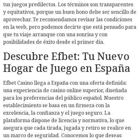
tus juegos predilectos. Los términos son transparentes
y equitativos, porque un buen bono debe ser sencillo de
aprovechar. Te recomendamos revisar las condiciones
en la web, pero podemos decirte que está pensado para
que tu viaje arranque con una sonrisa y con
posibilidades de éxito desde el primer día.
Descubre Efbet: Tu Nuevo
Hogar de Juego en España
Efbet Casino llega a España con una oferta definida:
una experiencia de casino online superior, diseñada
para los preferencias del público español. Nuestro
establecimiento se basa en un firmeza con la
excelencia, la confianza y el juego seguro. La
plataforma dispone de licencia y normativa, lo que
asegura que cada tirada, jugada y retiro se realice en
un marco de seguridad. Conocemos lo que deseas: