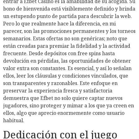
entrar a Efbet Casino es la amabilidad de su acogida. Su
bono de bienvenida está visiblemente definido y brinda
un estupendo punto de partida para descubrir la web.
Pero lo que realmente hace la diferencia, en mi
parecer, son las promociones permanentes y los torneos
semanarios. Estas ofertas no son genéricas; noto que
están creadas para premiar la fidelidad y la actividad
frecuente. Desde depósitos con free spins hasta
devolución en pérdidas, las oportunidades de obtener
valor extra son constantes. Es esencial, y así lo señalan
ellos, leer los cláusulas y condiciones vinculados, que
son transparentes y razonables. Este enfoque en
preservar la experiencia fresca y satisfactoria
demuestra que Efbet no solo quiere captar nuevos
jugadores, sino proteger y mimar a los que ya creen en
ellos, algo que aprecio enormemente como usuario
habitual.
Dedicación con el juego