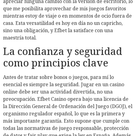
apreciar ninguna cambio con la versión de escritorio, lo
que me posibilita aprovechar de mis juegos favoritos
mientras estoy de viaje o en momentos de ocio fuera de
casa. Esta versatilidad es hoy en día no un capricho,
sino una obligación, y Efbet la satisface con una
maestría total.
La confianza y seguridad
como principios clave
Antes de tratar sobre bonos o juegos, para mí lo
esencial es siempre la seguridad. Jugar en un casino
online debe ser una actividad divertida, no una
preocupación. Efbet Casino opera bajo una licencia de
la Dirección General de Ordenación del Juego (DGOJ), el
organismo regulador español, lo que es la primera y
más importante garantía. Esto supone que cumple con
todas las normativas de juego responsable, protección
de datos y fair play que exige la ley en España. Además,