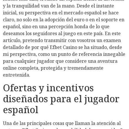
y la tranquilidad van de la mano. Desde el instante
inicial, su perspectiva en el mercado español se hace
claro, no solo en la adopción del euro o en el soporte en
español, sino en una percepción honda de lo que
deseamos los seguidores al juego en este país. En este
artículo, pretendo transmitir con vosotros un examen
detallado de por qué Efbet Casino se ha situado, desde
mi perspectiva, como un punto de referencia innegable
para cualquier jugador que considere una aventura
online completa, protegida y tremendamente
entretenida.
Ofertas y incentivos
diseñados para el jugador
español
Una de las principales cosas que llaman la atención al