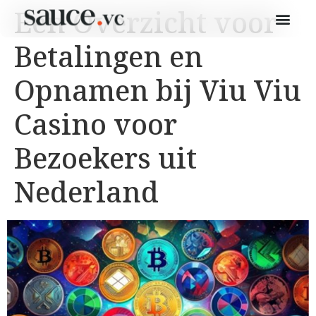
Een Overzicht voor
Betalingen en
Opnamen bij Viu Viu
Casino voor
Bezoekers uit
Nederland