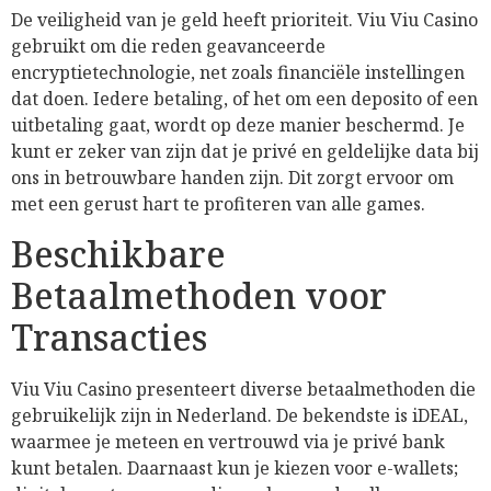
De veiligheid van je geld heeft prioriteit. Viu Viu Casino
gebruikt om die reden geavanceerde
encryptietechnologie, net zoals financiële instellingen
dat doen. Iedere betaling, of het om een deposito of een
uitbetaling gaat, wordt op deze manier beschermd. Je
kunt er zeker van zijn dat je privé en geldelijke data bij
ons in betrouwbare handen zijn. Dit zorgt ervoor om
met een gerust hart te profiteren van alle games.
Beschikbare
Betaalmethoden voor
Transacties
Viu Viu Casino presenteert diverse betaalmethoden die
gebruikelijk zijn in Nederland. De bekendste is iDEAL,
waarmee je meteen en vertrouwd via je privé bank
kunt betalen. Daarnaast kun je kiezen voor e-wallets;