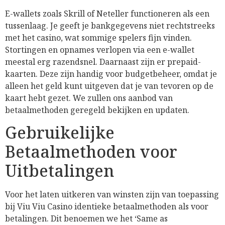
E-wallets zoals Skrill of Neteller functioneren als een
tussenlaag. Je geeft je bankgegevens niet rechtstreeks
met het casino, wat sommige spelers fijn vinden.
Stortingen en opnames verlopen via een e-wallet
meestal erg razendsnel. Daarnaast zijn er prepaid-
kaarten. Deze zijn handig voor budgetbeheer, omdat je
alleen het geld kunt uitgeven dat je van tevoren op de
kaart hebt gezet. We zullen ons aanbod van
betaalmethoden geregeld bekijken en updaten.
Gebruikelijke
Betaalmethoden voor
Uitbetalingen
Voor het laten uitkeren van winsten zijn van toepassing
bij Viu Viu Casino identieke betaalmethoden als voor
betalingen. Dit benoemen we het ‘Same as