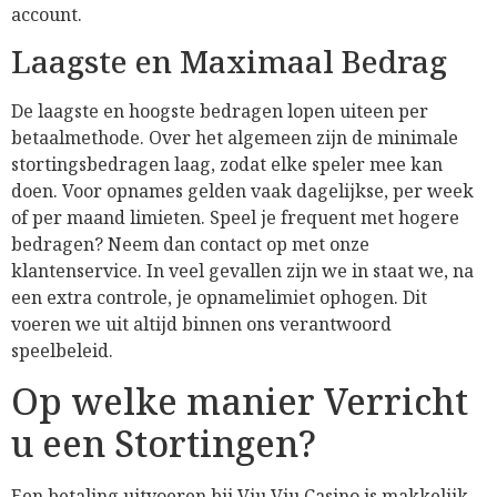
account.
Laagste en Maximaal Bedrag
De laagste en hoogste bedragen lopen uiteen per
betaalmethode. Over het algemeen zijn de minimale
stortingsbedragen laag, zodat elke speler mee kan
doen. Voor opnames gelden vaak dagelijkse, per week
of per maand limieten. Speel je frequent met hogere
bedragen? Neem dan contact op met onze
klantenservice. In veel gevallen zijn we in staat we, na
een extra controle, je opnamelimiet ophogen. Dit
voeren we uit altijd binnen ons verantwoord
speelbeleid.
Op welke manier Verricht
u een Stortingen?
Een betaling uitvoeren bij Viu Viu Casino is makkelijk