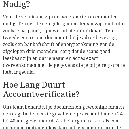
Nodig?
Voor de verificatie zijn er twee soorten documenten
nodig. Ten eerste een geldig identiteitsbewijs met foto,
zoals je paspoort, rijbewijs of identiteitskaart. Ten
tweede een recent document dat je adres bevestigt,
zoals een bankafschrift of energierekening van de
afgelopen drie maanden. Zorg dat de scans goed
leesbaar zijn en dat je naam en adres exact
overeenkomen met de gegevens die je bij je registratie
hebt ingevuld.
Hoe Lang Duurt
Accountverificatie?
Ons team behandelt je documenten gewoonlijk binnen
een dag. In de meeste gevallen is je account binnen 24
tot 48 uur geverifieerd. Als het erg druk is of als een
document onduidelijk is, kan het iets langer duren. Je