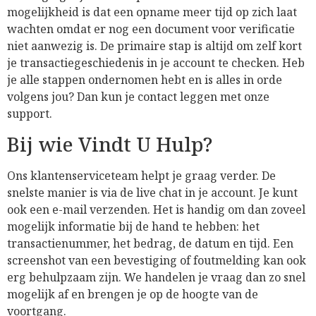
mogelijkheid is dat een opname meer tijd op zich laat
wachten omdat er nog een document voor verificatie
niet aanwezig is. De primaire stap is altijd om zelf kort
je transactiegeschiedenis in je account te checken. Heb
je alle stappen ondernomen hebt en is alles in orde
volgens jou? Dan kun je contact leggen met onze
support.
Bij wie Vindt U Hulp?
Ons klantenserviceteam helpt je graag verder. De
snelste manier is via de live chat in je account. Je kunt
ook een e-mail verzenden. Het is handig om dan zoveel
mogelijk informatie bij de hand te hebben: het
transactienummer, het bedrag, de datum en tijd. Een
screenshot van een bevestiging of foutmelding kan ook
erg behulpzaam zijn. We handelen je vraag dan zo snel
mogelijk af en brengen je op de hoogte van de
voortgang.