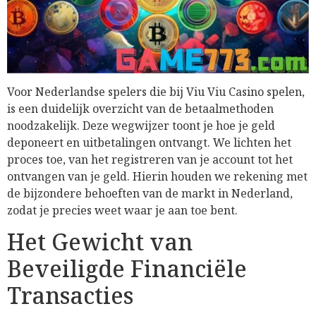
Voor Nederlandse spelers die bij Viu Viu Casino spelen,
is een duidelijk overzicht van de betaalmethoden
noodzakelijk. Deze wegwijzer toont je hoe je geld
deponeert en uitbetalingen ontvangt. We lichten het
proces toe, van het registreren van je account tot het
ontvangen van je geld. Hierin houden we rekening met
de bijzondere behoeften van de markt in Nederland,
zodat je precies weet waar je aan toe bent.
Het Gewicht van
Beveiligde Financiële
Transacties