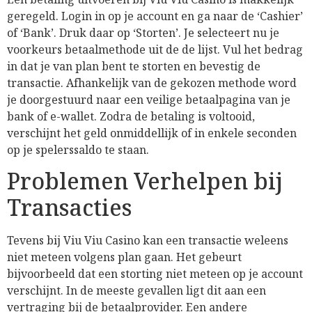
geregeld. Login in op je account en ga naar de ‘Cashier’
of ‘Bank’. Druk daar op ‘Storten’. Je selecteert nu je
voorkeurs betaalmethode uit de de lijst. Vul het bedrag
in dat je van plan bent te storten en bevestig de
transactie. Afhankelijk van de gekozen methode word
je doorgestuurd naar een veilige betaalpagina van je
bank of e-wallet. Zodra de betaling is voltooid,
verschijnt het geld onmiddellijk of in enkele seconden
op je spelerssaldo te staan.
Problemen Verhelpen bij
Transacties
Tevens bij Viu Viu Casino kan een transactie weleens
niet meteen volgens plan gaan. Het gebeurt
bijvoorbeeld dat een storting niet meteen op je account
verschijnt. In de meeste gevallen ligt dit aan een
vertraging bij de betaalprovider. Een andere