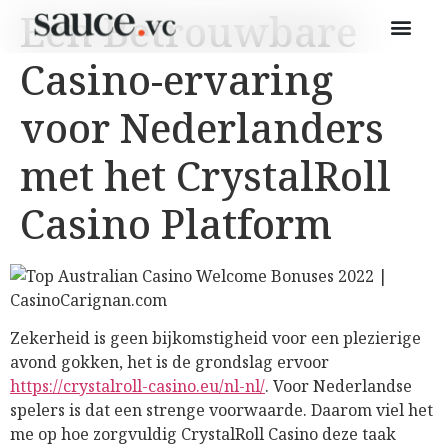
Een Betrouwbare
Casino-ervaring
voor Nederlanders
met het CrystalRoll
Casino Platform
Zekerheid is geen bijkomstigheid voor een plezierige
avond gokken, het is de grondslag ervoor
https://crystalroll-casino.eu/nl-nl/
. Voor Nederlandse
spelers is dat een strenge voorwaarde. Daarom viel het
me op hoe zorgvuldig CrystalRoll Casino deze taak