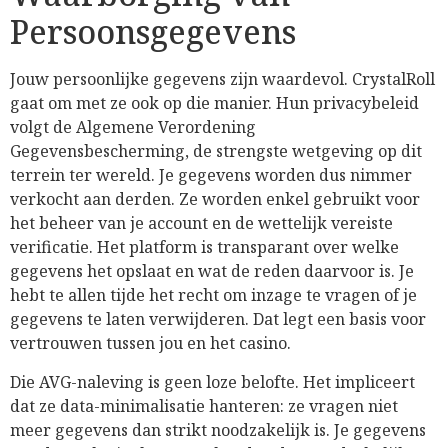
Persoonsgegevens
Jouw persoonlijke gegevens zijn waardevol. CrystalRoll
gaat om met ze ook op die manier. Hun privacybeleid
volgt de Algemene Verordening
Gegevensbescherming, de strengste wetgeving op dit
terrein ter wereld. Je gegevens worden dus nimmer
verkocht aan derden. Ze worden enkel gebruikt voor
het beheer van je account en de wettelijk vereiste
verificatie. Het platform is transparant over welke
gegevens het opslaat en wat de reden daarvoor is. Je
hebt te allen tijde het recht om inzage te vragen of je
gegevens te laten verwijderen. Dat legt een basis voor
vertrouwen tussen jou en het casino.
Die AVG-naleving is geen loze belofte. Het impliceert
dat ze data-minimalisatie hanteren: ze vragen niet
meer gegevens dan strikt noodzakelijk is. Je gegevens