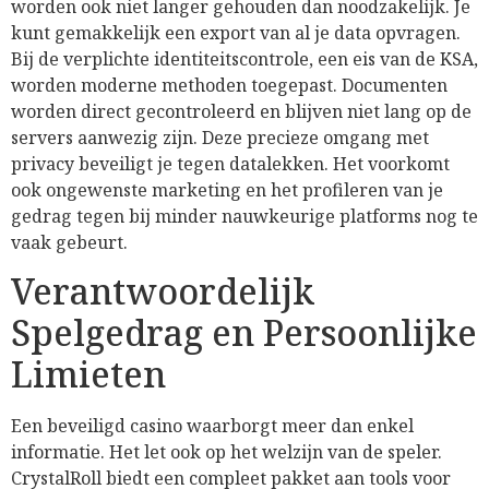
worden ook niet langer gehouden dan noodzakelijk. Je
kunt gemakkelijk een export van al je data opvragen.
Bij de verplichte identiteitscontrole, een eis van de KSA,
worden moderne methoden toegepast. Documenten
worden direct gecontroleerd en blijven niet lang op de
servers aanwezig zijn. Deze precieze omgang met
privacy beveiligt je tegen datalekken. Het voorkomt
ook ongewenste marketing en het profileren van je
gedrag tegen bij minder nauwkeurige platforms nog te
vaak gebeurt.
Verantwoordelijk
Spelgedrag en Persoonlijke
Limieten
Een beveiligd casino waarborgt meer dan enkel
informatie. Het let ook op het welzijn van de speler.
CrystalRoll biedt een compleet pakket aan tools voor