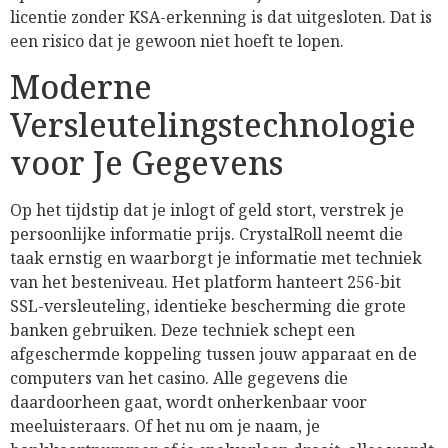
licentie zonder KSA-erkenning is dat uitgesloten. Dat is
een risico dat je gewoon niet hoeft te lopen.
Moderne
Versleutelingstechnologie
voor Je Gegevens
Op het tijdstip dat je inlogt of geld stort, verstrek je
persoonlijke informatie prijs. CrystalRoll neemt die
taak ernstig en waarborgt je informatie met techniek
van het besteniveau. Het platform hanteert 256-bit
SSL-versleuteling, identieke bescherming die grote
banken gebruiken. Deze techniek schept een
afgeschermde koppeling tussen jouw apparaat en de
computers van het casino. Alle gegevens die
daardoorheen gaat, wordt onherkenbaar voor
meeluisteraars. Of het nu om je naam, je