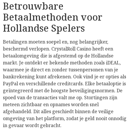
Betrouwbare
Betaalmethoden voor
Hollandse Spelers
Betalingen moeten soepel en, nog belangrijker,
beschermd verlopen. CrystalRoll Casino heeft een
betaalomgeving die is afgestemd op de Hollandse
markt. Je ontdekt er bekende methoden zoals iDEAL,
waarmee je direct en zonder tussenpersonen van je
bankrekening kunt afrekenen. Ook vind je er opties als
PayPal en verschillende creditcards. Elke betaaloptie is
geïntegreerd met de hoogste beveiligingsnormen. De
spoed van de transacties valt me op. Stortingen zijn
meteen zichtbaar en opnames worden snel
afgehandeld. Dit alles geschiedt binnen de veilige
omgeving van het platform, zodat je geld nooit onnodig
in gevaar wordt gebracht.