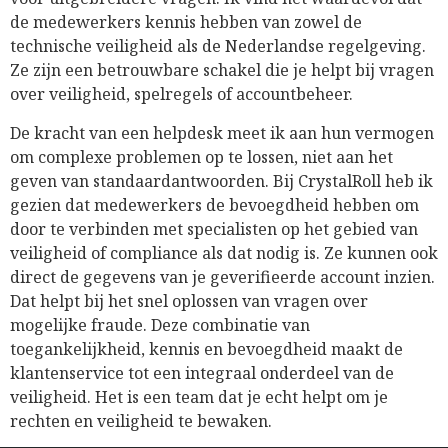
de medewerkers kennis hebben van zowel de
technische veiligheid als de Nederlandse regelgeving.
Ze zijn een betrouwbare schakel die je helpt bij vragen
over veiligheid, spelregels of accountbeheer.
De kracht van een helpdesk meet ik aan hun vermogen
om complexe problemen op te lossen, niet aan het
geven van standaardantwoorden. Bij CrystalRoll heb ik
gezien dat medewerkers de bevoegdheid hebben om
door te verbinden met specialisten op het gebied van
veiligheid of compliance als dat nodig is. Ze kunnen ook
direct de gegevens van je geverifieerde account inzien.
Dat helpt bij het snel oplossen van vragen over
mogelijke fraude. Deze combinatie van
toegankelijkheid, kennis en bevoegdheid maakt de
klantenservice tot een integraal onderdeel van de
veiligheid. Het is een team dat je echt helpt om je
rechten en veiligheid te bewaken.