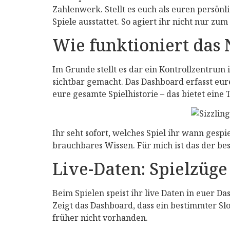
Zahlenwerk. Stellt es euch als euren persönl
Spiele ausstattet. So agiert ihr nicht nur z
Wie funktioniert das
Im Grunde stellt es dar ein Kontrollzentrum
sichtbar gemacht. Das Dashboard erfasst eure
eure gesamte Spielhistorie – das bietet eine T
Ihr seht sofort, welches Spiel ihr wann gesp
brauchbares Wissen. Für mich ist das der be
Live-Daten: Spielzüg
Beim Spielen speist ihr live Daten in euer Da
Zeigt das Dashboard, dass ein bestimmter Slo
früher nicht vorhanden.