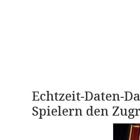
Echtzeit-Daten-Da
Spielern den Zugri