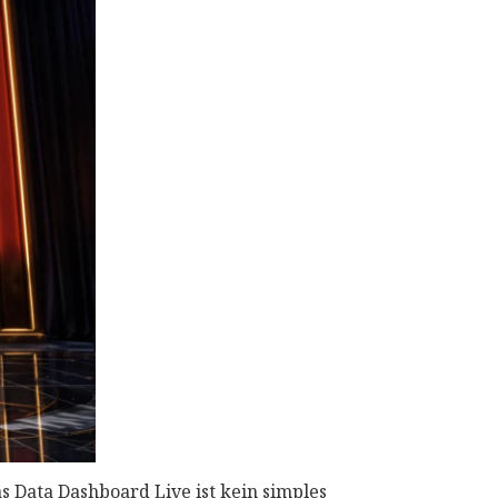
s Data Dashboard Live ist kein simples