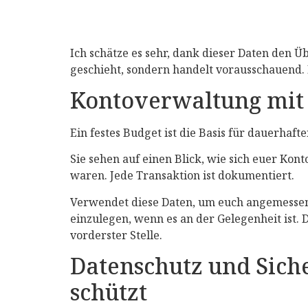
Ich schätze es sehr, dank dieser Daten den Ü
geschieht, sondern handelt vorausschauend. 
Kontoverwaltung mit
Ein festes Budget ist die Basis für dauerhaf
Sie sehen auf einen Blick, wie sich euer Ko
waren. Jede Transaktion ist dokumentiert.
Verwendet diese Daten, um euch angemessene 
einzulegen, wenn es an der Gelegenheit ist. D
vorderster Stelle.
Datenschutz und Siche
schützt