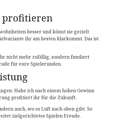
 profitieren
ewohnheiten besser und könnt sie gezielt
elvariante ihr am besten klarkommt. Das ist
hr nicht mehr zufällig, sondern fundiert
rade für eure Spielerunden.
istung
olungen: Habe ich nach einem hohen Gewinn
ng profitiert ihr für die Zukunft.
ndern auch, wo es Luft nach oben gibt. So
itet zielgerichtetes Spielen Freude.