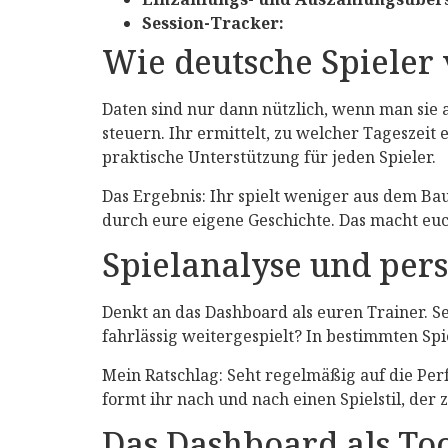
Session-Tracker:
Wie deutsche Spieler 
Daten sind nur dann nützlich, wenn man sie a
steuern. Ihr ermittelt, zu welcher Tageszei
praktische Unterstützung für jeden Spieler.
Das Ergebnis: Ihr spielt weniger aus dem Bau
durch eure eigene Geschichte. Das macht eu
Spielanalyse und pers
Denkt an das Dashboard als euren Trainer. 
fahrlässig weitergespielt? In bestimmten Spi
Mein Ratschlag: Seht regelmäßig auf die Perf
formt ihr nach und nach einen Spielstil, der
Das Dashboard als Too