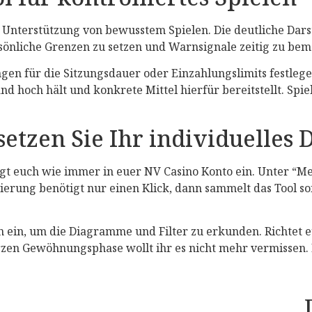
 Unterstützung von bewusstem Spielen. Die deutliche Darst
persönliche Grenzen zu setzen und Warnsignale zeitig zu be
n für die Sitzungsdauer oder Einzahlungslimits festlegen
nd hoch hält und konkrete Mittel hierfür bereitstellt. Spi
setzen Sie Ihr individuelles
ggt euch wie immer in euer NV Casino Konto ein. Unter “Mei
rung benötigt nur einen Klick, dann sammelt das Tool sofor
ein, um die Diagramme und Filter zu erkunden. Richtet eu
rzen Gewöhnungsphase wollt ihr es nicht mehr vermissen. 