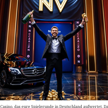
asino, das eure Spielerunde in Deutschland aufwertet. Da