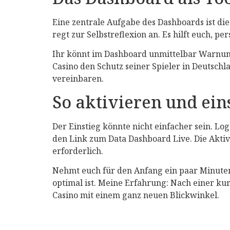
Eine zentrale Aufgabe des Dashboards ist die
regt zur Selbstreflexion an. Es hilft euch, 
Ihr könnt im Dashboard unmittelbar Warnunge
Casino den Schutz seiner Spieler in Deutschla
vereinbaren.
So aktivieren und ein
Der Einstieg könnte nicht einfacher sein. Lo
den Link zum Data Dashboard Live. Die Aktivie
erforderlich.
Nehmt euch für den Anfang ein paar Minuten 
optimal ist. Meine Erfahrung: Nach einer ku
Casino mit einem ganz neuen Blickwinkel.