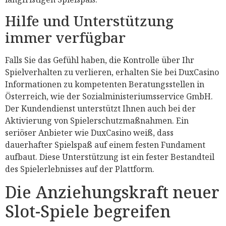
Hilfe und Unterstützung
immer verfügbar
Falls Sie das Gefühl haben, die Kontrolle über Ihr
Spielverhalten zu verlieren, erhalten Sie bei DuxCasino
Informationen zu kompetenten Beratungsstellen in
Österreich, wie der Sozialministeriumsservice GmbH.
Der Kundendienst unterstützt Ihnen auch bei der
Aktivierung von Spielerschutzmaßnahmen. Ein
seriöser Anbieter wie DuxCasino weiß, dass
dauerhafter Spielspaß auf einem festen Fundament
aufbaut. Diese Unterstützung ist ein fester Bestandteil
des Spielerlebnisses auf der Plattform.
Die Anziehungskraft neuer
Slot-Spiele begreifen