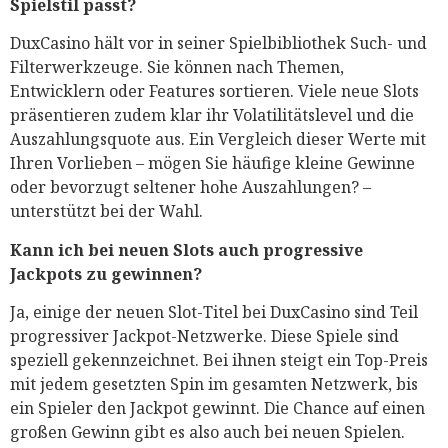
Spielstil passt?
DuxCasino hält vor in seiner Spielbibliothek Such- und
Filterwerkzeuge. Sie können nach Themen,
Entwicklern oder Features sortieren. Viele neue Slots
präsentieren zudem klar ihr Volatilitätslevel und die
Auszahlungsquote aus. Ein Vergleich dieser Werte mit
Ihren Vorlieben – mögen Sie häufige kleine Gewinne
oder bevorzugt seltener hohe Auszahlungen? –
unterstützt bei der Wahl.
Kann ich bei neuen Slots auch progressive
Jackpots zu gewinnen?
Ja, einige der neuen Slot-Titel bei DuxCasino sind Teil
progressiver Jackpot-Netzwerke. Diese Spiele sind
speziell gekennzeichnet. Bei ihnen steigt ein Top-Preis
mit jedem gesetzten Spin im gesamten Netzwerk, bis
ein Spieler den Jackpot gewinnt. Die Chance auf einen
großen Gewinn gibt es also auch bei neuen Spielen.