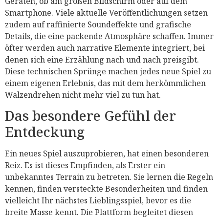
Geräten, ob am großen Bildschirm oder auf dem
Smartphone. Viele aktuelle Veröffentlichungen setzen
zudem auf raffinierte Soundeffekte und grafische
Details, die eine packende Atmosphäre schaffen. Immer
öfter werden auch narrative Elemente integriert, bei
denen sich eine Erzählung nach und nach preisgibt.
Diese technischen Sprünge machen jedes neue Spiel zu
einem eigenen Erlebnis, das mit dem herkömmlichen
Walzendrehen nicht mehr viel zu tun hat.
Das besondere Gefühl der
Entdeckung
Ein neues Spiel auszuprobieren, hat einen besonderen
Reiz. Es ist dieses Empfinden, als Erster ein
unbekanntes Terrain zu betreten. Sie lernen die Regeln
kennen, finden versteckte Besonderheiten und finden
vielleicht Ihr nächstes Lieblingsspiel, bevor es die
breite Masse kennt. Die Plattform begleitet diesen