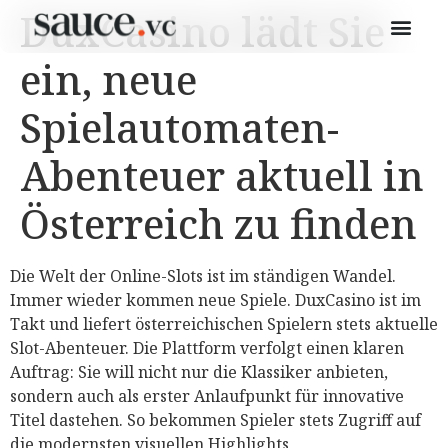
DuxCasino lädt Sie
ein, neue
Spielautomaten-
Abenteuer aktuell in
Österreich zu finden
Die Welt der Online-Slots ist im ständigen Wandel.
Immer wieder kommen neue Spiele. DuxCasino ist im
Takt und liefert österreichischen Spielern stets aktuelle
Slot-Abenteuer. Die Plattform verfolgt einen klaren
Auftrag: Sie will nicht nur die Klassiker anbieten,
sondern auch als erster Anlaufpunkt für innovative
Titel dastehen. So bekommen Spieler stets Zugriff auf
die modernsten visuellen Highlights,