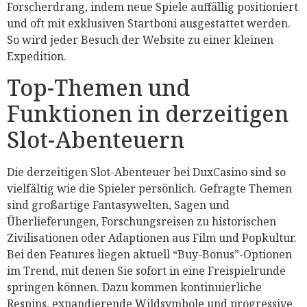
Forscherdrang, indem neue Spiele auffällig positioniert
und oft mit exklusiven Startboni ausgestattet werden.
So wird jeder Besuch der Website zu einer kleinen
Expedition.
Top-Themen und
Funktionen in derzeitigen
Slot-Abenteuern
Die derzeitigen Slot-Abenteuer bei DuxCasino sind so
vielfältig wie die Spieler persönlich. Gefragte Themen
sind großartige Fantasywelten, Sagen und
Überlieferungen, Forschungsreisen zu historischen
Zivilisationen oder Adaptionen aus Film und Popkultur.
Bei den Features liegen aktuell “Buy-Bonus”-Optionen
im Trend, mit denen Sie sofort in eine Freispielrunde
springen können. Dazu kommen kontinuierliche
Respins, expandierende Wildsymbole und progressive