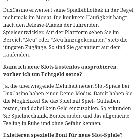
DuxCasino erweitert seine Spielbibliothek in der Regel
mehrmals im Monat. Die konkrete Häufigkeit hängt
nach den Release-Plänen der führenden
Spieleentwickler. Auf der Plattform sehen Sie im
Bereich “Neu” oder “Neu hinzugekommen” stets die
jüngsten Zugänge. So sind Sie garantiert auf dem
Laufenden.
Kann ich neue Slots kostenlos ausprobieren,
vorher ich um Echtgeld setze?
Ja, die überwiegende Mehrheit neuen Slot-Spiele bei
DuxCasino haben einen Demo-Modus. Damit haben Sie
die Möglichkeit Sie das Spiel mit Spiel- Guthaben
testen, und dabei kein Geld einzuzahlen. So erkunden
Sie Spielmechanik, Bonusrunden und das allgemeine
Feeling in Ruhe und ohne Gefahr kennen.
Existieren spezielle Boni für neue Slot-Spiele?