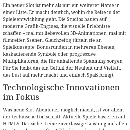
Ein neuer Slot ist mehr als nur ein weiterer Name in
einer Liste. Er macht deutlich, wohin die Reise in der
Spieleentwicklung geht. Die Studios bauen auf
moderne Grafik-Engines, die visuelle Erlebnisse
schaffen – mal mit liebevollen 3D-Animationen, mal mit
filmreifen Szenen. Gleichzeitig tüfteln sie an
Spielkonzepte: Bonusrunden in mehreren Ebenen,
kaskadierende Symbole oder progressive
Multiplikatoren, die für anhaltende Spannung sorgen.
Für Sie heißt das ein Gefühl der Neuheit und Vielfalt,
das Lust auf mehr macht und einfach Spaß bringt.
Technologische Innovationen
im Fokus
Was neue Slot-Abenteuer möglich macht, ist vor allem
der technische Fortschritt. Aktuelle Spiele basieren auf
HTML5. Das sichert eine zuverlässige Leistung auf allen