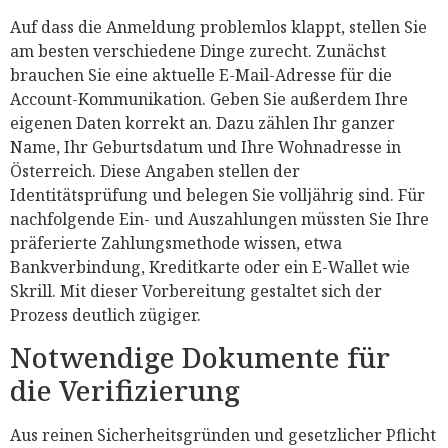
Auf dass die Anmeldung problemlos klappt, stellen Sie
am besten verschiedene Dinge zurecht. Zunächst
brauchen Sie eine aktuelle E-Mail-Adresse für die
Account-Kommunikation. Geben Sie außerdem Ihre
eigenen Daten korrekt an. Dazu zählen Ihr ganzer
Name, Ihr Geburtsdatum und Ihre Wohnadresse in
Österreich. Diese Angaben stellen der
Identitätsprüfung und belegen Sie volljährig sind. Für
nachfolgende Ein- und Auszahlungen müssten Sie Ihre
präferierte Zahlungsmethode wissen, etwa
Bankverbindung, Kreditkarte oder ein E-Wallet wie
Skrill. Mit dieser Vorbereitung gestaltet sich der
Prozess deutlich zügiger.
Notwendige Dokumente für
die Verifizierung
Aus reinen Sicherheitsgründen und gesetzlicher Pflicht