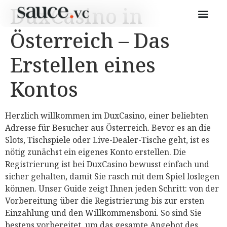
DuxCasino in
Österreich – Das
Erstellen eines
Kontos
Herzlich willkommen im DuxCasino, einer beliebten
Adresse für Besucher aus Österreich. Bevor es an die
Slots, Tischspiele oder Live-Dealer-Tische geht, ist es
nötig zunächst ein eigenes Konto erstellen. Die
Registrierung ist bei DuxCasino bewusst einfach und
sicher gehalten, damit Sie rasch mit dem Spiel loslegen
können. Unser Guide zeigt Ihnen jeden Schritt: von der
Vorbereitung über die Registrierung bis zur ersten
Einzahlung und den Willkommensboni. So sind Sie
bestens vorbereitet, um das gesamte Angebot des