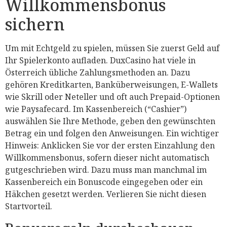
Willkommensbonus
sichern
Um mit Echtgeld zu spielen, müssen Sie zuerst Geld auf
Ihr Spielerkonto aufladen. DuxCasino hat viele in
Österreich übliche Zahlungsmethoden an. Dazu
gehören Kreditkarten, Banküberweisungen, E-Wallets
wie Skrill oder Neteller und oft auch Prepaid-Optionen
wie Paysafecard. Im Kassenbereich (“Cashier”)
auswählen Sie Ihre Methode, geben den gewünschten
Betrag ein und folgen den Anweisungen. Ein wichtiger
Hinweis: Anklicken Sie vor der ersten Einzahlung den
Willkommensbonus, sofern dieser nicht automatisch
gutgeschrieben wird. Dazu muss man manchmal im
Kassenbereich ein Bonuscode eingegeben oder ein
Häkchen gesetzt werden. Verlieren Sie nicht diesen
Startvorteil.