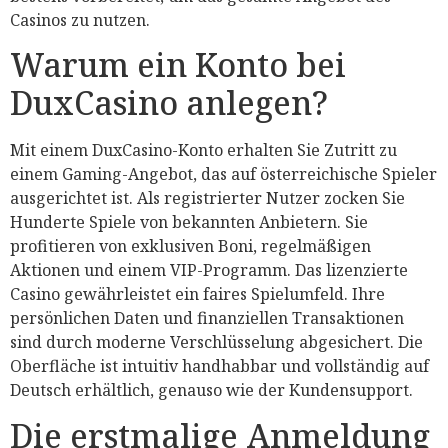
Casinos zu nutzen.
Warum ein Konto bei
DuxCasino anlegen?
Mit einem DuxCasino-Konto erhalten Sie Zutritt zu
einem Gaming-Angebot, das auf österreichische Spieler
ausgerichtet ist. Als registrierter Nutzer zocken Sie
Hunderte Spiele von bekannten Anbietern. Sie
profitieren von exklusiven Boni, regelmäßigen
Aktionen und einem VIP-Programm. Das lizenzierte
Casino gewährleistet ein faires Spielumfeld. Ihre
persönlichen Daten und finanziellen Transaktionen
sind durch moderne Verschlüsselung abgesichert. Die
Oberfläche ist intuitiv handhabbar und vollständig auf
Deutsch erhältlich, genauso wie der Kundensupport.
Die erstmalige Anmeldung