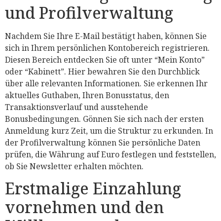
und Profilverwaltung
Nachdem Sie Ihre E-Mail bestätigt haben, können Sie
sich in Ihrem persönlichen Kontobereich registrieren.
Diesen Bereich entdecken Sie oft unter “Mein Konto”
oder “Kabinett”. Hier bewahren Sie den Durchblick
über alle relevanten Informationen. Sie erkennen Ihr
aktuelles Guthaben, Ihren Bonusstatus, den
Transaktionsverlauf und ausstehende
Bonusbedingungen. Gönnen Sie sich nach der ersten
Anmeldung kurz Zeit, um die Struktur zu erkunden. In
der Profilverwaltung können Sie persönliche Daten
prüfen, die Währung auf Euro festlegen und feststellen,
ob Sie Newsletter erhalten möchten.
Erstmalige Einzahlung
vornehmen und den