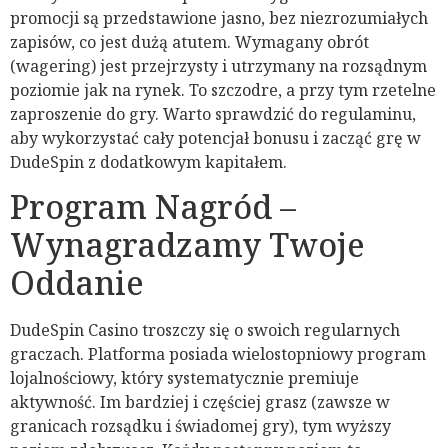
promocji są przedstawione jasno, bez niezrozumiałych
zapisów, co jest dużą atutem. Wymagany obrót
(wagering) jest przejrzysty i utrzymany na rozsądnym
poziomie jak na rynek. To szczodre, a przy tym rzetelne
zaproszenie do gry. Warto sprawdzić do regulaminu,
aby wykorzystać cały potencjał bonusu i zacząć grę w
DudeSpin z dodatkowym kapitałem.
Program Nagród –
Wynagradzamy Twoje
Oddanie
DudeSpin Casino troszczy się o swoich regularnych
graczach. Platforma posiada wielostopniowy program
lojalnościowy, który systematycznie premiuje
aktywność. Im bardziej i częściej grasz (zawsze w
granicach rozsądku i świadomej gry), tym wyższy