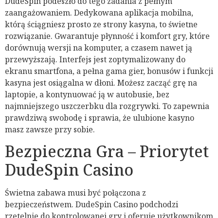
DudeSpin podeszło do tego zadania z pełnym
zaangażowaniem. Dedykowana aplikacja mobilna,
którą ściągniesz prosto ze strony kasyna, to świetne
rozwiązanie. Gwarantuje płynność i komfort gry, które
dorównują wersji na komputer, a czasem nawet ją
przewyższają. Interfejs jest zoptymalizowany do
ekranu smartfona, a pełna gama gier, bonusów i funkcji
kasyna jest osiągalna w dłoni. Możesz zacząć grę na
laptopie, a kontynuować ją w autobusie, bez
najmniejszego uszczerbku dla rozgrywki. To zapewnia
prawdziwą swobodę i sprawia, że ulubione kasyno
masz zawsze przy sobie.
Bezpieczna Gra – Priorytet
DudeSpin Casino
Świetna zabawa musi być połączona z
bezpieczeństwem. DudeSpin Casino podchodzi
rzetelnie do kontrolowanej gry i oferuje użytkownikom