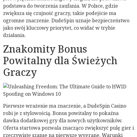
podstawa do tworzenia zaufania. W Polsce, gdzie
zwiększa się czujność graczy, takie podejście ma
ogromne znaczenie. DudeSpin uznaje bezpieczeństwo
jako swój kluczowy priorytet, co widać w trybie
działania.
Znakomity Bonus
Powitalny dla Świeżych
Graczy
Pierwsze wrażenie ma znaczenie, a DudeSpin Casino
robi je z stylowością. Bonus powitalny to pokaźna
dawka dodatkowej gry dla nowych użytkowników.
Oferta startowa pozwala znacząco zwiększyć pulę gier i
rzeczywiste szanse na pierwsze wygrane. Warunki