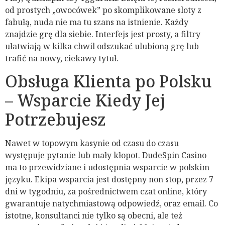
od prostych „owocówek” po skomplikowane sloty z
fabułą, nuda nie ma tu szans na istnienie. Każdy
znajdzie grę dla siebie. Interfejs jest prosty, a filtry
ułatwiają w kilka chwil odszukać ulubioną grę lub
trafić na nowy, ciekawy tytuł.
Obsługa Klienta po Polsku
– Wsparcie Kiedy Jej
Potrzebujesz
Nawet w topowym kasynie od czasu do czasu
występuje pytanie lub mały kłopot. DudeSpin Casino
ma to przewidziane i udostępnia wsparcie w polskim
języku. Ekipa wsparcia jest dostępny non stop, przez 7
dni w tygodniu, za pośrednictwem czat online, który
gwarantuje natychmiastową odpowiedź, oraz email. Co
istotne, konsultanci nie tylko są obecni, ale też