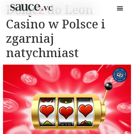
Dołącz do Leon
Casino w Polsce i
zgarniaj
natychmiast