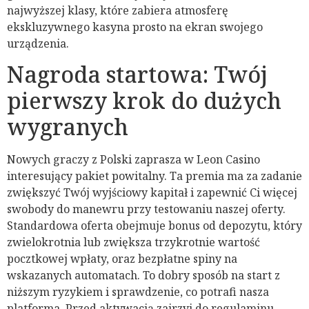
najwyższej klasy, które zabiera atmosferę
ekskluzywnego kasyna prosto na ekran swojego
urządzenia.
Nagroda startowa: Twój
pierwszy krok do dużych
wygranych
Nowych graczy z Polski zaprasza w Leon Casino
interesujący pakiet powitalny. Ta premia ma za zadanie
zwiększyć Twój wyjściowy kapitał i zapewnić Ci więcej
swobody do manewru przy testowaniu naszej oferty.
Standardowa oferta obejmuje bonus od depozytu, który
zwielokrotnia lub zwiększa trzykrotnie wartość
pocztkowej wpłaty, oraz bezpłatne spiny na
wskazanych automatach. To dobry sposób na start z
niższym ryzykiem i sprawdzenie, co potrafi nasza
platforma. Przed aktywacją zajrzyj do regulaminu