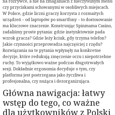
na rozrywce, a nie na zmaganiach z nieczytelnym menu
czy przyciskami schowanymi w osobliwych miejscach.
W Polsce, gdzie liczni graczy korzysta z rozmaitych
urządzeń – od laptopów po smartfony – to dostosowanie
ma kluczowe znaczenie. Konstruując Spinmama Casino,
zadaliśmy proste pytania: gdzie instynktownie pada
wzrok gracza? Gdzie leży kciuk, gdy trzyma telefon?
Jakie czynności przeprowadza najczęściej z rzędu?
Rozwiązania na te pytania wpłynęły na konkretne
decyzje, które redukują zmęczenie oczu i niepotrzebne
ruchy. To wyjątkowo ważne podczas długotrwałych
sesji. Dokładnie ergonomia decyduje o tym, czy
platforma jest postrzegana jako życzliwa i
profesjonalna, czy nużąca i dezorganizująca.
Główna nawigacja: łatwy
wstęp do tego, co ważne
dla użytkowników z Polski