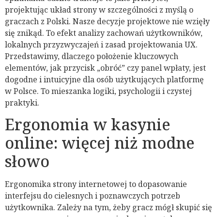
projektując układ strony w szczególności z myślą o
graczach z Polski. Nasze decyzje projektowe nie wzięły
się znikąd. To efekt analizy zachowań użytkowników,
lokalnych przyzwyczajeń i zasad projektowania UX.
Przedstawimy, dlaczego położenie kluczowych
elementów, jak przycisk „obróć” czy panel wpłaty, jest
dogodne i intuicyjne dla osób użytkujących platformę
w Polsce. To mieszanka logiki, psychologii i czystej
praktyki.
Ergonomia w kasynie
online: więcej niż modne
słowo
Ergonomika strony internetowej to dopasowanie
interfejsu do cielesnych i poznawczych potrzeb
użytkownika. Zależy na tym, żeby gracz mógł skupić się