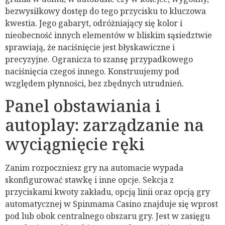
bezwysiłkowy dostęp do tego przycisku to kluczowa
kwestia. Jego gabaryt, odróżniający się kolor i
nieobecność innych elementów w bliskim sąsiedztwie
sprawiają, że naciśnięcie jest błyskawiczne i
precyzyjne. Ogranicza to szansę przypadkowego
naciśnięcia czegoś innego. Konstruujemy pod
względem płynności, bez zbędnych utrudnień.
Panel obstawiania i
autoplay: zarządzanie na
wyciągnięcie ręki
Zanim rozpoczniesz gry na automacie wypada
skonfigurować stawkę i inne opcje. Sekcja z
przyciskami kwoty zakładu, opcją linii oraz opcją gry
automatycznej w Spinmama Casino znajduje się wprost
pod lub obok centralnego obszaru gry. Jest w zasięgu