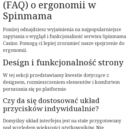
(FAQ) o ergonomii w
Spinmama
Poniżej odnajdziesz wyjaśnienia na najpopularniejsze
zapytania o wygląd i funkcjonalność serwisu Spinmama
Casino. Pomogą ci lepiej zrozumieć nasze spojrzenie do
ergonomii.
Design i funkcjonalność strony
W tej sekcji przedstawiamy kwestie dotyczące z
designem, rozmieszczeniem elementów i komfortem
poruszania się po platformie.
Czy da się dostosować układ
przycisków indywidualnie?
Domyślny układ interfejsu jest na stałe przygotowany
pod względem większości użytkowników. Nie