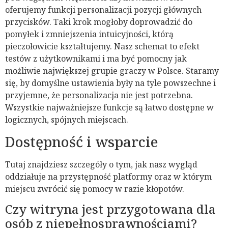
oferujemy funkcji personalizacji pozycji głównych
przycisków. Taki krok mogłoby doprowadzić do
pomyłek i zmniejszenia intuicyjności, którą
pieczołowicie kształtujemy. Nasz schemat to efekt
testów z użytkownikami i ma być pomocny jak
możliwie największej grupie graczy w Polsce. Staramy
się, by domyślne ustawienia były na tyle powszechne i
przyjemne, że personalizacja nie jest potrzebna.
Wszystkie najważniejsze funkcje są łatwo dostępne w
logicznych, spójnych miejscach.
Dostępność i wsparcie
Tutaj znajdziesz szczegóły o tym, jak nasz wygląd
oddziałuje na przystępność platformy oraz w którym
miejscu zwrócić się pomocy w razie kłopotów.
Czy witryna jest przygotowana dla
osób z niepełnosprawnościami?