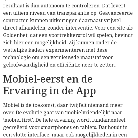
resultaat is dan autonoom te controleren. Dat levert
een ultiem niveau van transparantie op. Geavanceerde
contracten kunnen uitkeringen daarnaast vrijwel
direct afhandelen, zonder interventie. Voor een site als
Goldenbet, dat een voortrekkersrol wil spelen, bevindt
zich hier een mogelijkheid. Zij kunnen onder de
wettelijke kaders experimenteren met deze
technologie om een vernieuwde maatstaf voor
geloofwaardigheid en efficiëntie neer te zetten.
Mobiel-eerst en de
Ervaring in de App
Mobiel is de toekomst, daar twijfelt niemand meer
over. De evolutie gaat van ‘mobielvriendelijk’ naar
‘mobiel first’. De hele ervaring wordt fundamenteel
gecreëerd voor smartphones en tablets. Dat houdt in
een vlotte interface, maar ook mogelijkheden in een