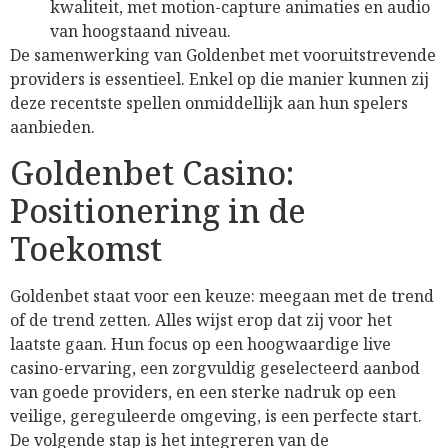
kwaliteit, met motion-capture animaties en audio
van hoogstaand niveau.
De samenwerking van Goldenbet met vooruitstrevende
providers is essentieel. Enkel op die manier kunnen zij
deze recentste spellen onmiddellijk aan hun spelers
aanbieden.
Goldenbet Casino:
Positionering in de
Toekomst
Goldenbet staat voor een keuze: meegaan met de trend
of de trend zetten. Alles wijst erop dat zij voor het
laatste gaan. Hun focus op een hoogwaardige live
casino-ervaring, een zorgvuldig geselecteerd aanbod
van goede providers, en een sterke nadruk op een
veilige, gereguleerde omgeving, is een perfecte start.
De volgende stap is het integreren van de