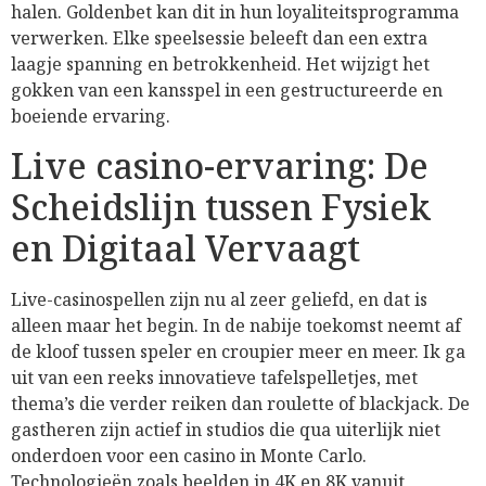
halen. Goldenbet kan dit in hun loyaliteitsprogramma
verwerken. Elke speelsessie beleeft dan een extra
laagje spanning en betrokkenheid. Het wijzigt het
gokken van een kansspel in een gestructureerde en
boeiende ervaring.
Live casino-ervaring: De
Scheidslijn tussen Fysiek
en Digitaal Vervaagt
Live-casinospellen zijn nu al zeer geliefd, en dat is
alleen maar het begin. In de nabije toekomst neemt af
de kloof tussen speler en croupier meer en meer. Ik ga
uit van een reeks innovatieve tafelspelletjes, met
thema’s die verder reiken dan roulette of blackjack. De
gastheren zijn actief in studios die qua uiterlijk niet
onderdoen voor een casino in Monte Carlo.
Technologieën zoals beelden in 4K en 8K vanuit