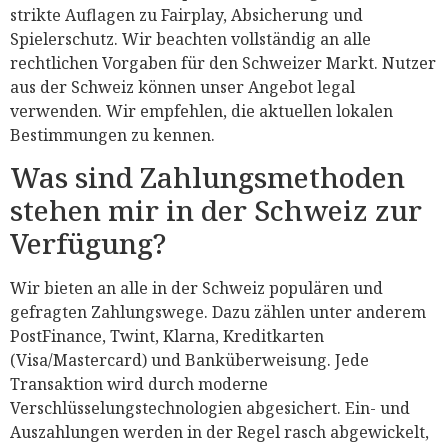
strikte Auflagen zu Fairplay, Absicherung und
Spielerschutz. Wir beachten vollständig an alle
rechtlichen Vorgaben für den Schweizer Markt. Nutzer
aus der Schweiz können unser Angebot legal
verwenden. Wir empfehlen, die aktuellen lokalen
Bestimmungen zu kennen.
Was sind Zahlungsmethoden
stehen mir in der Schweiz zur
Verfügung?
Wir bieten an alle in der Schweiz populären und
gefragten Zahlungswege. Dazu zählen unter anderem
PostFinance, Twint, Klarna, Kreditkarten
(Visa/Mastercard) und Banküberweisung. Jede
Transaktion wird durch moderne
Verschlüsselungstechnologien abgesichert. Ein- und
Auszahlungen werden in der Regel rasch abgewickelt,