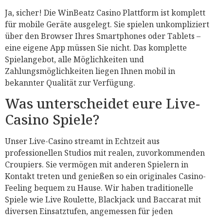
Ja, sicher! Die WinBeatz Casino Plattform ist komplett
für mobile Geräte ausgelegt. Sie spielen unkompliziert
über den Browser Ihres Smartphones oder Tablets –
eine eigene App müssen Sie nicht. Das komplette
Spielangebot, alle Möglichkeiten und
Zahlungsmöglichkeiten liegen Ihnen mobil in
bekannter Qualität zur Verfügung.
Was unterscheidet eure Live-
Casino Spiele?
Unser Live-Casino streamt in Echtzeit aus
professionellen Studios mit realen, zuvorkommenden
Croupiers. Sie vermögen mit anderen Spielern in
Kontakt treten und genießen so ein originales Casino-
Feeling bequem zu Hause. Wir haben traditionelle
Spiele wie Live Roulette, Blackjack und Baccarat mit
diversen Einsatztufen, angemessen für jeden