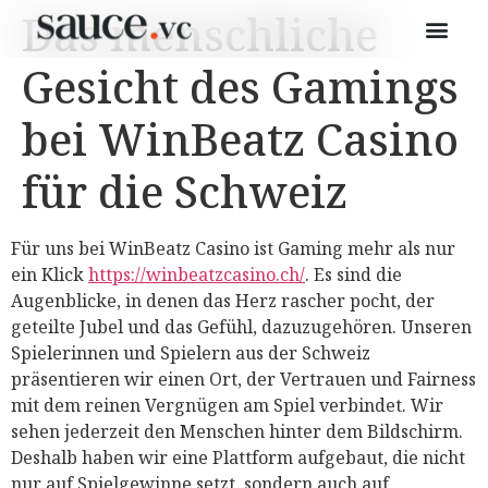
Das menschliche
Gesicht des Gamings
bei WinBeatz Casino
für die Schweiz
Für uns bei WinBeatz Casino ist Gaming mehr als nur
ein Klick
https://winbeatzcasino.ch/
. Es sind die
Augenblicke, in denen das Herz rascher pocht, der
geteilte Jubel und das Gefühl, dazuzugehören. Unseren
Spielerinnen und Spielern aus der Schweiz
präsentieren wir einen Ort, der Vertrauen und Fairness
mit dem reinen Vergnügen am Spiel verbindet. Wir
sehen jederzeit den Menschen hinter dem Bildschirm.
Deshalb haben wir eine Plattform aufgebaut, die nicht
nur auf Spielgewinne setzt, sondern auch auf