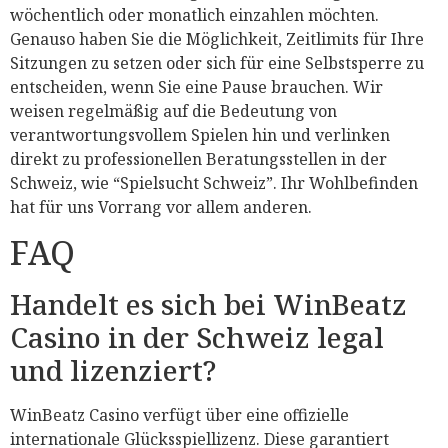
wöchentlich oder monatlich einzahlen möchten.
Genauso haben Sie die Möglichkeit, Zeitlimits für Ihre
Sitzungen zu setzen oder sich für eine Selbstsperre zu
entscheiden, wenn Sie eine Pause brauchen. Wir
weisen regelmäßig auf die Bedeutung von
verantwortungsvollem Spielen hin und verlinken
direkt zu professionellen Beratungsstellen in der
Schweiz, wie “Spielsucht Schweiz”. Ihr Wohlbefinden
hat für uns Vorrang vor allem anderen.
FAQ
Handelt es sich bei WinBeatz
Casino in der Schweiz legal
und lizenziert?
WinBeatz Casino verfügt über eine offizielle
internationale Glücksspiellizenz. Diese garantiert