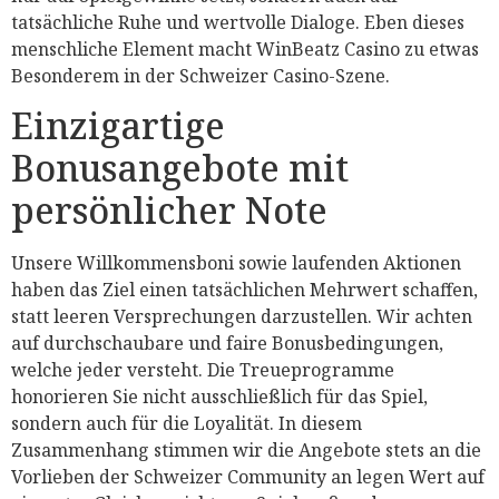
tatsächliche Ruhe und wertvolle Dialoge. Eben dieses
menschliche Element macht WinBeatz Casino zu etwas
Besonderem in der Schweizer Casino-Szene.
Einzigartige
Bonusangebote mit
persönlicher Note
Unsere Willkommensboni sowie laufenden Aktionen
haben das Ziel einen tatsächlichen Mehrwert schaffen,
statt leeren Versprechungen darzustellen. Wir achten
auf durchschaubare und faire Bonusbedingungen,
welche jeder versteht. Die Treueprogramme
honorieren Sie nicht ausschließlich für das Spiel,
sondern auch für die Loyalität. In diesem
Zusammenhang stimmen wir die Angebote stets an die
Vorlieben der Schweizer Community an legen Wert auf