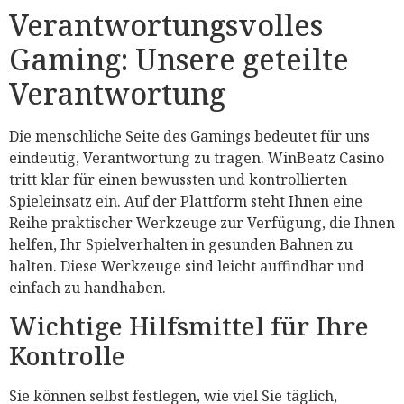
Verantwortungsvolles
Gaming: Unsere geteilte
Verantwortung
Die menschliche Seite des Gamings bedeutet für uns
eindeutig, Verantwortung zu tragen. WinBeatz Casino
tritt klar für einen bewussten und kontrollierten
Spieleinsatz ein. Auf der Plattform steht Ihnen eine
Reihe praktischer Werkzeuge zur Verfügung, die Ihnen
helfen, Ihr Spielverhalten in gesunden Bahnen zu
halten. Diese Werkzeuge sind leicht auffindbar und
einfach zu handhaben.
Wichtige Hilfsmittel für Ihre
Kontrolle
Sie können selbst festlegen, wie viel Sie täglich,