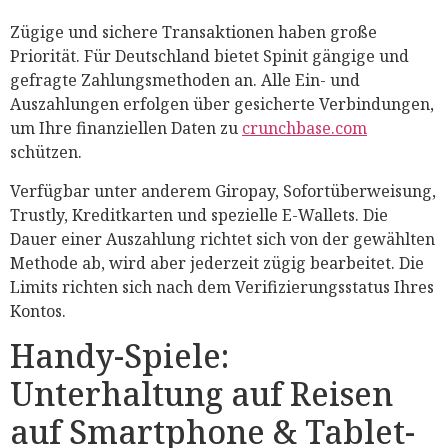
Zügige und sichere Transaktionen haben große
Priorität. Für Deutschland bietet Spinit gängige und
gefragte Zahlungsmethoden an. Alle Ein- und
Auszahlungen erfolgen über gesicherte Verbindungen,
um Ihre finanziellen Daten zu
crunchbase.com
schützen.
Verfügbar unter anderem Giropay, Sofortüberweisung,
Trustly, Kreditkarten und spezielle E-Wallets. Die
Dauer einer Auszahlung richtet sich von der gewählten
Methode ab, wird aber jederzeit zügig bearbeitet. Die
Limits richten sich nach dem Verifizierungsstatus Ihres
Kontos.
Handy-Spiele:
Unterhaltung auf Reisen
auf Smartphone & Tablet-