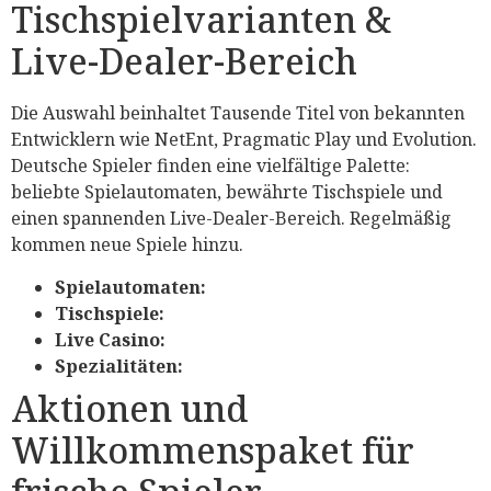
Tischspielvarianten &
Live-Dealer-Bereich
Die Auswahl beinhaltet Tausende Titel von bekannten
Entwicklern wie NetEnt, Pragmatic Play und Evolution.
Deutsche Spieler finden eine vielfältige Palette:
beliebte Spielautomaten, bewährte Tischspiele und
einen spannenden Live-Dealer-Bereich. Regelmäßig
kommen neue Spiele hinzu.
Spielautomaten:
Tischspiele:
Live Casino:
Spezialitäten:
Aktionen und
Willkommenspaket für