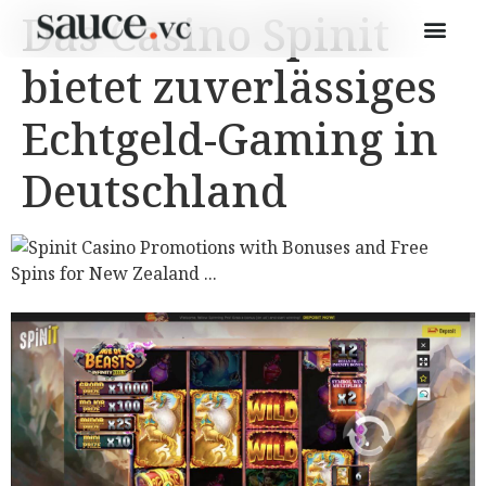
Das Casino Spinit
bietet zuverlässiges
Echtgeld-Gaming in
Deutschland