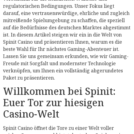
regulatorischen Bedingungen. Unser Fokus liegt
darauf, eine vertrauenswürdige, ehrliche und zugleich
mitreißende Spielumgebung zu schaffen, die speziell
auf die Bedürfnisse des deutschen Marktes abgestimmt
ist. In diesem Artikel steigen wir ein in die Welt von
Spinit Casino und präsentieren Ihnen, warum es die
beste Wahl für Ihr nächstes Gaming-Abenteuer ist.
Lassen Sie uns gemeinsam erkunden, wie wir Gaming-
Freude mit Sorgfalt und modernster Technologie
verknüpfen, um Ihnen ein vollständig abgerundetes
Paket zu präsentieren.
Willkommen bei Spinit:
Euer Tor zur hiesigen
Casino-Welt
Spinit Casino öffnet die Tore zu einer Welt voller