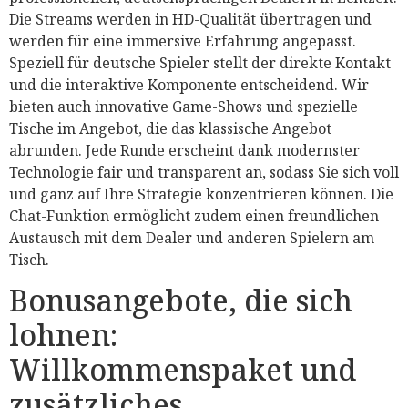
Die Streams werden in HD-Qualität übertragen und
werden für eine immersive Erfahrung angepasst.
Speziell für deutsche Spieler stellt der direkte Kontakt
und die interaktive Komponente entscheidend. Wir
bieten auch innovative Game-Shows und spezielle
Tische im Angebot, die das klassische Angebot
abrunden. Jede Runde erscheint dank modernster
Technologie fair und transparent an, sodass Sie sich voll
und ganz auf Ihre Strategie konzentrieren können. Die
Chat-Funktion ermöglicht zudem einen freundlichen
Austausch mit dem Dealer und anderen Spielern am
Tisch.
Bonusangebote, die sich
lohnen:
Willkommenspaket und
zusätzliches