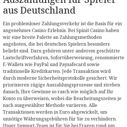
aus Deutschland
Ein problemloser Zahlungsverkehr ist die Basis für ein
angenehmes Casino-Erlebnis. Bei Spinit Casino haben
wir eine breite Palette an Zahlungsmethoden
angeboten, die bei deutschen Spielern besonders
beliebt sind. Dazu gehören unter anderem geschützte
Lastschriftverfahren, Sofortüberweisung, renommierte
E-Wallets wie PayPal und Paysafecard sowie
traditionelle Kreditkarten. Jede Transaktion wird
durch moderne Sicherheitsprotokolle gesichert. Wir
priorisieren zügige Auszahlungsprozesse und streben
danach, Ihre Gewinne so rasch wie möglich auf Ihr
Konto zu überweisen, wobei die Bearbeitungszeiten je
nach ausgewählter Methode variieren. Alle
Transaktionen werden in Euro abgewickelt, um
unnötige Währungsgebühren für Sie zu verhindern.
Unser Support-Team ist für Sie bei Fragen rund um