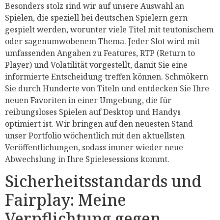
Besonders stolz sind wir auf unsere Auswahl an
Spielen, die speziell bei deutschen Spielern gern
gespielt werden, worunter viele Titel mit teutonischem
oder sagenumwobenem Thema. Jeder Slot wird mit
umfassenden Angaben zu Features, RTP (Return to
Player) und Volatilität vorgestellt, damit Sie eine
informierte Entscheidung treffen können. Schmökern
Sie durch Hunderte von Titeln und entdecken Sie Ihre
neuen Favoriten in einer Umgebung, die für
reibungsloses Spielen auf Desktop und Handys
optimiert ist. Wir bringen auf den neuesten Stand
unser Portfolio wöchentlich mit den aktuellsten
Veröffentlichungen, sodass immer wieder neue
Abwechslung in Ihre Spielesessions kommt.
Sicherheitsstandards und
Fairplay: Meine
Verpflichtung gegen