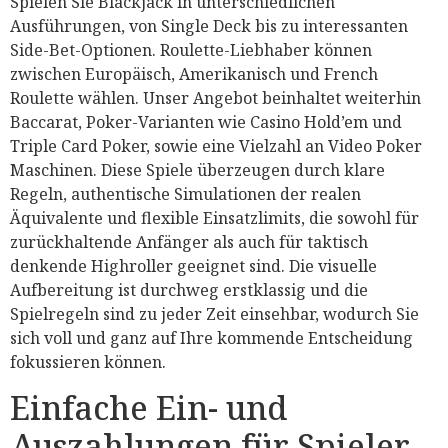
Spielen Sie Blackjack in unterschiedlichen
Ausführungen, von Single Deck bis zu interessanten
Side-Bet-Optionen. Roulette-Liebhaber können
zwischen Europäisch, Amerikanisch und French
Roulette wählen. Unser Angebot beinhaltet weiterhin
Baccarat, Poker-Varianten wie Casino Hold’em und
Triple Card Poker, sowie eine Vielzahl an Video Poker
Maschinen. Diese Spiele überzeugen durch klare
Regeln, authentische Simulationen der realen
Äquivalente und flexible Einsatzlimits, die sowohl für
zurückhaltende Anfänger als auch für taktisch
denkende Highroller geeignet sind. Die visuelle
Aufbereitung ist durchweg erstklassig und die
Spielregeln sind zu jeder Zeit einsehbar, wodurch Sie
sich voll und ganz auf Ihre kommende Entscheidung
fokussieren können.
Einfache Ein- und
Auszahlungen für Spieler