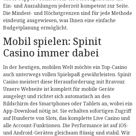
Ein- und Auszahlungen jederzeit kompetent zur Seite.
Die Mindest- und Höchstgrenzen sind für jede Methode
eindeutig ausgewiesen, was Ihnen eine einfache
Budgetplanung ermöglicht.
Mobil spielen: Spinit
Casino immer dabei
In der heutigen, mobilen Welt möchte ein Top-Casino
auch unterwegs vollen Spielspaß gewährleisten. Spinit
Casino meistert diese Herausforderung mit Bravour.
Unsere Webseite ist komplett für mobile Geräte
ausgelegt und richtet sich automatisch an den
Bildschirm des Smartphones oder Tablets an, wobei ein
App-Download nötig ist. Sie erhalten sofortigen Zugriff
auf Hunderte von Slots, das komplette Live Casino und
alle Account-Funktionen. Die Performance ist auf iOS-
und Android-Geräten gleichsam flüssig und stabil. Wir