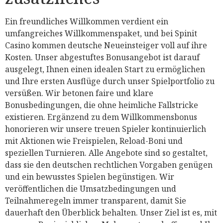
Ein freundliches Willkommen verdient ein
umfangreiches Willkommenspaket, und bei Spinit
Casino kommen deutsche Neueinsteiger voll auf ihre
Kosten. Unser abgestuftes Bonusangebot ist darauf
ausgelegt, Ihnen einen idealen Start zu ermöglichen
und Ihre ersten Ausflüge durch unser Spielportfolio zu
versüßen. Wir betonen faire und klare
Bonusbedingungen, die ohne heimliche Fallstricke
existieren. Ergänzend zu dem Willkommensbonus
honorieren wir unsere treuen Spieler kontinuierlich
mit Aktionen wie Freispielen, Reload-Boni und
speziellen Turnieren. Alle Angebote sind so gestaltet,
dass sie den deutschen rechtlichen Vorgaben genügen
und ein bewusstes Spielen begünstigen. Wir
veröffentlichen die Umsatzbedingungen und
Teilnahmeregeln immer transparent, damit Sie
dauerhaft den Überblick behalten. Unser Ziel ist es, mit