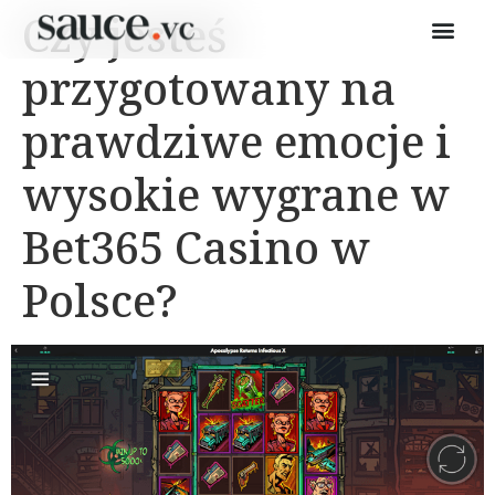
Czy jesteś
przygotowany na
prawdziwe emocje i
wysokie wygrane w
Bet365 Casino w
Polsce?