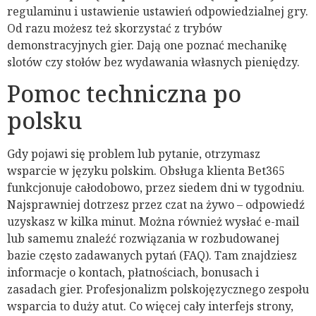
regulaminu i ustawienie ustawień odpowiedzialnej gry.
Od razu możesz też skorzystać z trybów
demonstracyjnych gier. Dają one poznać mechanikę
slotów czy stołów bez wydawania własnych pieniędzy.
Pomoc techniczna po
polsku
Gdy pojawi się problem lub pytanie, otrzymasz
wsparcie w języku polskim. Obsługa klienta Bet365
funkcjonuje całodobowo, przez siedem dni w tygodniu.
Najsprawniej dotrzesz przez czat na żywo – odpowiedź
uzyskasz w kilka minut. Można również wysłać e-mail
lub samemu znaleźć rozwiązania w rozbudowanej
bazie często zadawanych pytań (FAQ). Tam znajdziesz
informacje o kontach, płatnościach, bonusach i
zasadach gier. Profesjonalizm polskojęzycznego zespołu
wsparcia to duży atut. Co więcej cały interfejs strony,