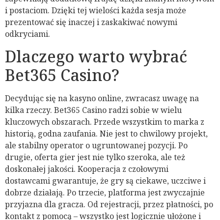
i postaciom. Dzięki tej wielości każda sesja może
prezentować się inaczej i zaskakiwać nowymi
odkryciami.
Dlaczego warto wybrać
Bet365 Casino?
Decydując się na kasyno online, zwracasz uwagę na
kilka rzeczy. Bet365 Casino radzi sobie w wielu
kluczowych obszarach. Przede wszystkim to marka z
historią, godna zaufania. Nie jest to chwilowy projekt,
ale stabilny operator o ugruntowanej pozycji. Po
drugie, oferta gier jest nie tylko szeroka, ale też
doskonałej jakości. Kooperacja z czołowymi
dostawcami gwarantuje, że gry są ciekawe, uczciwe i
dobrze działają. Po trzecie, platforma jest zwyczajnie
przyjazna dla gracza. Od rejestracji, przez płatności, po
kontakt z pomocą – wszystko jest logicznie ułożone i