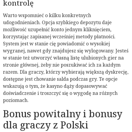
kontrolę
Warto wspomnieć o kilku konkretnych
udogodnieniach. Opcja szybkiego depozytu daje
możliwość uzupełnić konto jednym kliknięciem,
korzystając zapisanej wcześniej metody płatności.
System jest w stanie cię powiadomić o wysokiej
wygranej, nawet gdy znajdujesz się wylogowany. Jesteś
w stanie też utworzyć własną listę ulubionych gier na
stronie głównej, żeby nie poszukiwać ich za każdym
razem. Dla graczy, którzy wybierają większą dyskrecję,
dostępne jest chowanie salda podczas gry. Te opcje
wskazują o tym, że kasyno dąży dopasowywać
doświadczenie i troszczyć się o wygodę na różnych
poziomach.
Bonus powitalny i bonusy
dla graczy z Polski