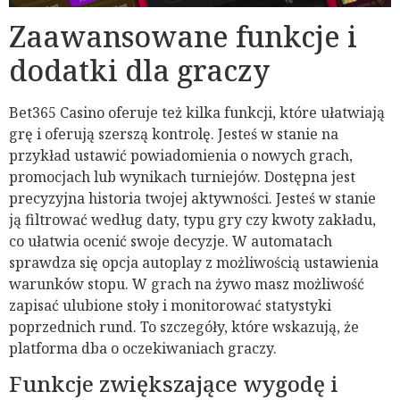
Zaawansowane funkcje i
dodatki dla graczy
Bet365 Casino oferuje też kilka funkcji, które ułatwiają
grę i oferują szerszą kontrolę. Jesteś w stanie na
przykład ustawić powiadomienia o nowych grach,
promocjach lub wynikach turniejów. Dostępna jest
precyzyjna historia twojej aktywności. Jesteś w stanie
ją filtrować według daty, typu gry czy kwoty zakładu,
co ułatwia ocenić swoje decyzje. W automatach
sprawdza się opcja autoplay z możliwością ustawienia
warunków stopu. W grach na żywo masz możliwość
zapisać ulubione stoły i monitorować statystyki
poprzednich rund. To szczegóły, które wskazują, że
platforma dba o oczekiwaniach graczy.
Funkcje zwiększające wygodę i