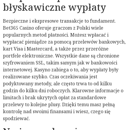
błyskawiczne wypłaty
Bezpieczne i ekspresowe transakcje to fundament.
Bet365 Casino oferuje graczom z Polski wiele
popularnych metod płatności. Możesz wpłacać i
wypłacać pieniądze za pomocą przelewów bankowych,
kart Visa i Mastercard, a także przez przeróżne
portfele elektroniczne. Wszystkie dane są chronione
szyfrowaniem SSL, takim samym jak w bankowości
internetowej. Kasyno zabiega o to, aby wypłaty były
realizowane szybko. Czas oczekiwania jest
podyktowany metody, ale często trwa to od kilku
godzin do kilku dni roboczych. Klarowne informacje o
limitach i brak ukrytych opłat za standardowe
przelewy to kolejne plusy. Dzięki temu masz pełną
kontrolę nad swoimi finansami i wiesz, czego się
spodziewać.