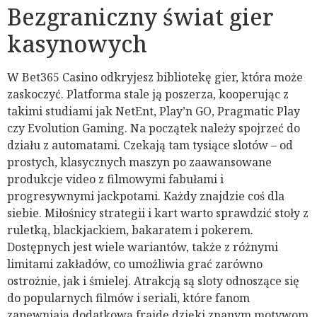
Bezgraniczny świat gier
kasynowych
W Bet365 Casino odkryjesz bibliotekę gier, która może
zaskoczyć. Platforma stale ją poszerza, kooperując z
takimi studiami jak NetEnt, Play’n GO, Pragmatic Play
czy Evolution Gaming. Na początek należy spojrzeć do
działu z automatami. Czekają tam tysiące slotów – od
prostych, klasycznych maszyn po zaawansowane
produkcje video z filmowymi fabułami i
progresywnymi jackpotami. Każdy znajdzie coś dla
siebie. Miłośnicy strategii i kart warto sprawdzić stoły z
ruletką, blackjackiem, bakaratem i pokerem.
Dostępnych jest wiele wariantów, także z różnymi
limitami zakładów, co umożliwia grać zarówno
ostrożnie, jak i śmielej. Atrakcją są sloty odnoszące się
do popularnych filmów i seriali, które fanom
zapewniają dodatkową frajdę dzięki znanym motywom