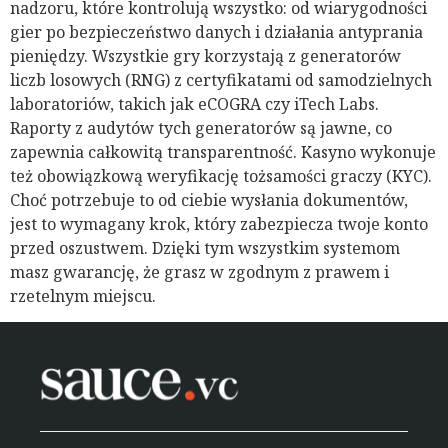
nadzoru, które kontrolują wszystko: od wiarygodności
gier po bezpieczeństwo danych i działania antyprania
pieniędzy. Wszystkie gry korzystają z generatorów
liczb losowych (RNG) z certyfikatami od samodzielnych
laboratoriów, takich jak eCOGRA czy iTech Labs.
Raporty z audytów tych generatorów są jawne, co
zapewnia całkowitą transparentność. Kasyno wykonuje
też obowiązkową weryfikację tożsamości graczy (KYC).
Choć potrzebuje to od ciebie wysłania dokumentów,
jest to wymagany krok, który zabezpiecza twoje konto
przed oszustwem. Dzięki tym wszystkim systemom
masz gwarancję, że grasz w zgodnym z prawem i
rzetelnym miejscu.