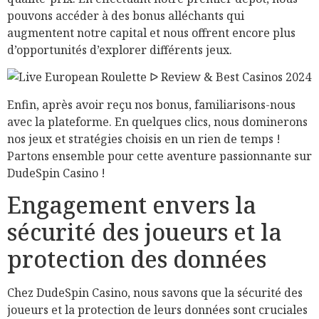
pouvons accéder à des bonus alléchants qui
augmentent notre capital et nous offrent encore plus
d’opportunités d’explorer différents jeux.
Enfin, après avoir reçu nos bonus, familiarisons-nous
avec la plateforme. En quelques clics, nous dominerons
nos jeux et stratégies choisis en un rien de temps !
Partons ensemble pour cette aventure passionnante sur
DudeSpin Casino !
Engagement envers la
sécurité des joueurs et la
protection des données
Chez DudeSpin Casino, nous savons que la sécurité des
joueurs et la protection de leurs données sont cruciales