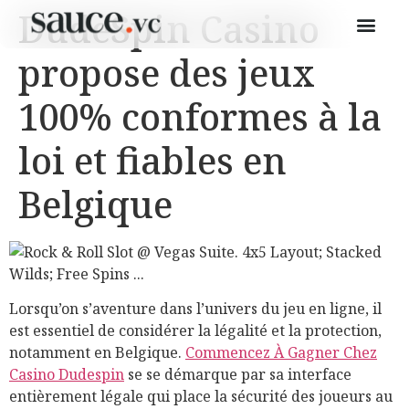
DudeSpin Casino
propose des jeux
100% conformes à la
loi et fiables en
Belgique
Lorsqu’on s’aventure dans l’univers du jeu en ligne, il
est essentiel de considérer la légalité et la protection,
notamment en Belgique.
Commencez À Gagner Chez
Casino Dudespin
se se démarque par sa interface
entièrement légale qui place la sécurité des joueurs au