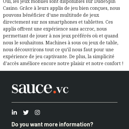
Oui, les jeux mobiles sont disponibles sur DudeSpin
Casino. Grâce à leurs applis de jeu bien conçues, nous
pouvons bénéficier d’une multitude de jeux
directement sur nos smartphones et tablettes. Ces
applis offrent une expérience sans accroc, nous
permettant de jouer à nos jeux préférés où et quand
nous le souhaitons. Machines à sous ou jeux de table,
nous découvrirons tout ce qu’il nous faut pour une
expérience de jeu captivante. De plus, la simplicité
d’accès améliore encore notre plaisir et notre confort !
Do you want more information?