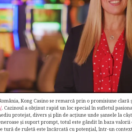
 România, Kong Casino se remarcă prin o promisiune clară ș
/
. Cazinoul a obținut rapid un loc special în sufletul pasiona
diu protejat, divers și plin de acțiune unde șansele la câști
generoase și suport prompt, totul este gândit în baza valorii 
 tură de ruletă este încărcată cu potențial, într-un context