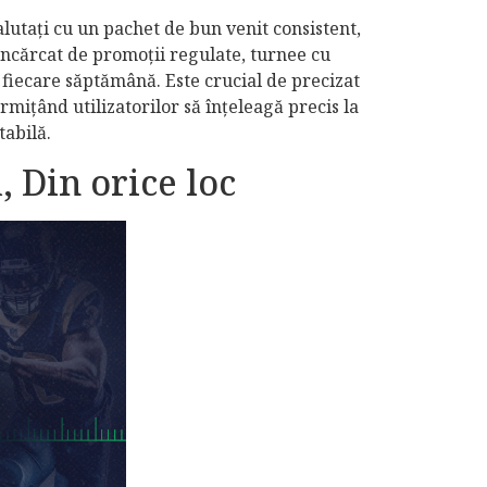
salutați cu un pachet de bun venit consistent,
 încărcat de promoții regulate, turnee cu
n fiecare săptămână. Este crucial de precizat
rmițând utilizatorilor să înțeleagă precis la
tabilă.
, Din orice loc