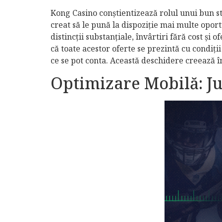
Kong Casino conștientizează rolul unui bun star
creat să le pună la dispoziție mai multe opor
distincții substanțiale, învârtiri fără cost ș
că toate acestor oferte se prezintă cu condiții
ce se pot conta. Această deschidere creează 
Optimizare Mobilă: Juc