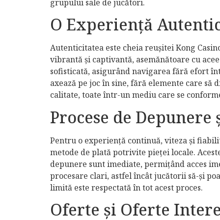
grupului sale de jucători.
O Experiență Autentic
Autenticitatea este cheia reușitei Kong Casin
vibrantă și captivantă, asemănătoare cu aceea 
sofisticată, asigurând navigarea fără efort înt
axează pe joc în sine, fără elemente care să d
calitate, toate într-un mediu care se confor
Procese de Depunere 
Pentru o experiență continuă, viteza și fiabil
metode de plată potrivite pieței locale. Aces
depunere sunt imediate, permițând acces imedia
procesare clari, astfel încât jucătorii să-și 
limită este respectată în tot acest proces.
Oferte și Oferte Inte