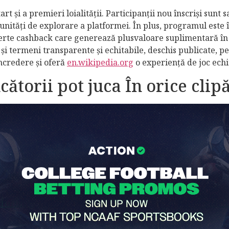
t și a premieri loialității. Participanții nou înscriși sunt 
tunități de explorare a platformei. În plus, programul este
i oferte cashback care generează plusvaloare suplimentară î
 și termeni transparente și echitabile, deschis publicate, pe
încredere și oferă
en.wikipedia.org
o experiență de joc echi
ătorii pot juca În orice clipă