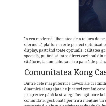
În era modernă, libertatea de a te juca de pe 
oferind că platforma este perfect optimizat p
display, păstrând toate opțiunile, calitatea gra
specială, putând să intre direct cazinoul din n
călătorie, la domiciliu sau la o pauză de prânz
Comunitatea Kong Casi
Dintre cele mai puternice dovezi ale credibili
dinamică și angajată de jucători români care c
progresive până la strategii învingătoare la b
comunitate, gestionată pentru a menține un sp
convertind-o dintr-o activitate individuală în