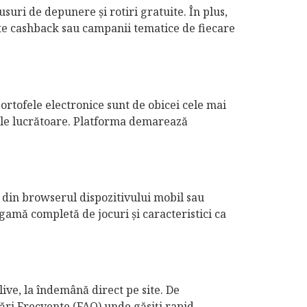
suri de depunere și rotiri gratuite. În plus,
rte cashback sau campanii tematice de fiecare
rtofele electronice sunt de obicei cele mai
 zile lucrătoare. Platforma demarează
t din browserul dispozitivului mobil sau
 gamă completă de jocuri și caracteristici ca
ive, la îndemână direct pe site. De
ări Frecvente (FAQ) unde găsiți rapid