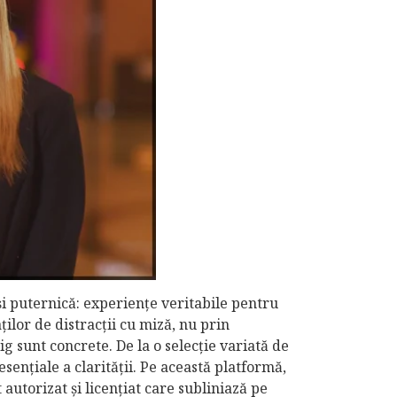
i puternică: experiențe veritabile pentru
ților de distracții cu miză, nu prin
g sunt concrete. De la o selecție variată de
esențiale a clarității. Pe această platformă,
 autorizat și licențiat care subliniază pe