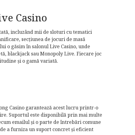
Live Casino
tată, incluzând mii de sloturi cu tematici
anificare, secțiunea de jocuri de masă
ui o găsim în salonul Live Casino, unde
etă, blackjack sau Monopoly Live. Fiecare joc
itudine și o gamă variată.
 Kong Casino garantează acest lucru printr-o
ire. Suportul este disponibilă prin mai multe
precum emailul și o parte de întrebări comune
e a furniza un suport concret și eficient