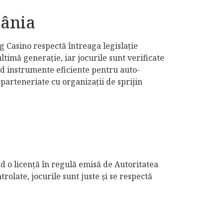
mânia
 Casino respectă întreaga legislație
ltimă generație, iar jocurile sunt verificate
nd instrumente eficiente pentru auto-
parteneriate cu organizații de sprijin
d o licență în regulă emisă de Autoritatea
olate, jocurile sunt juste și se respectă