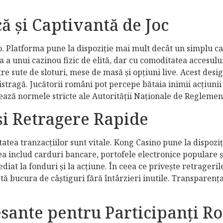
ă și Captivantă de Joc
o. Platforma pune la dispoziție mai mult decât un simplu c
a unui cazinou fizic de elită, dar cu comoditatea accesului
re sute de sloturi, mese de masă și opțiuni live. Acest desig
istragă. Jucătorii români pot percepe bătaia inimii acțiunii 
mează normele stricte ale Autorității Naționale de Regleme
și Retragere Rapide
itatea tranzacțiilor sunt vitale. Kong Casino pune la dispoz
tea includ carduri bancare, portofele electronice populare 
t la fonduri și la acțiune. În ceea ce privește retragerile
poată bucura de câștiguri fără întârzieri inutile. Transpare
resante pentru Participanți 