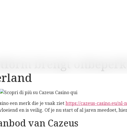
atform brengt onbeperk
erland
sino een merk die je vaak ziet
https://cazeus-casino.eu/nl-n
vloeiend en is veilig. Of je nu start of al jaren meedoet, h
aanbod van Cazeus