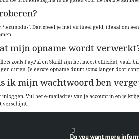
proberen?
 ‘testmodus’. Dan speel je met virtueel geld, ideaal om een
nomen.
dat mijn opname wordt verwerkt
ets zoals PayPal en Skrill zijn het meest efficiënt, vaak b
gen duren. Je eerste opname duurt soms langer door contr
ls ik mijn wachtwoord ben verge
t inloggen. Vul het e-mailadres van je account in en je kr
t verschijnt.
Do you want more infor