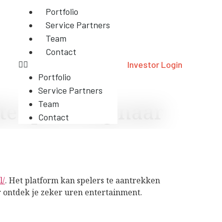
Portfolio
Service Partners
Team
Contact
Investor Login
Portfolio
Service Partners
te spanning naar
Team
Contact
l/
. Het platform kan spelers te aantrekken
ier ontdek je zeker uren entertainment.