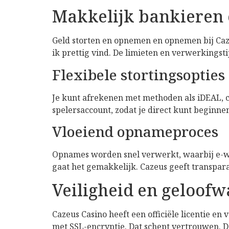
Makkelijk bankieren e
Geld storten en opnemen en opnemen bij Caz
ik prettig vind. De limieten en verwerkingstij
Flexibele stortingsopties
Je kunt afrekenen met methoden als iDEAL, cr
spelersaccount, zodat je direct kunt beginne
Vloeiend opnameproces
Opnames worden snel verwerkt, waarbij e-wall
gaat het gemakkelijk. Cazeus geeft transpar
Veiligheid en geloofw
Cazeus Casino heeft een officiële licentie e
met SSL-encryptie. Dat schept vertrouwen. De 