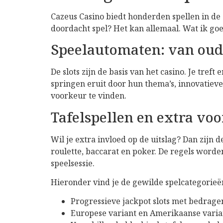
Cazeus Casino biedt honderden spellen in de 
doordacht spel? Het kan allemaal. Wat ik goe
Speelautomaten: van oud
De slots zijn de basis van het casino. Je tre
springen eruit door hun thema’s, innovatieve
voorkeur te vinden.
Tafelspellen en extra voo
Wil je extra invloed op de uitslag? Dan zijn 
roulette, baccarat en poker. De regels worde
speelsessie.
Hieronder vind je de gewilde spelcategorieën
Progressieve jackpot slots met bedrage
Europese variant en Amerikaanse varian