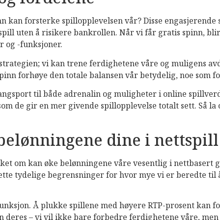
n kan forsterke spillopplevelsen vår? Disse engasjerende s
ill uten å risikere bankrollen. Når vi får gratis spinn, blir
r og -funksjoner.
trategien; vi kan trene ferdighetene våre og muligens avdek
sspinn forhøye den totale balansen vår betydelig, noe som 
gangsport til både adrenalin og muligheter i online spillve
om de gir en mer givende spillopplevelse totalt sett. Så la
elønningene dine i nettspill
et om kan øke belønningene våre vesentlig i nettbasert ga
ette tydelige begrensninger for hvor mye vi er beredte til 
 funksjon. Å plukke spillene med høyere RTP-prosent kan f
en deres – vi vil ikke bare forbedre ferdighetene våre, men