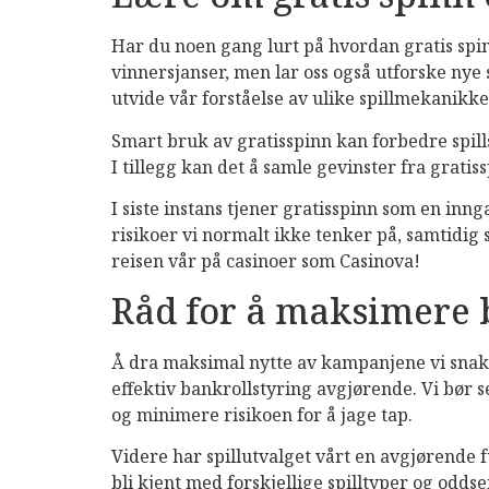
Har du noen gang lurt på hvordan gratis spin
vinnersjanser, men lar oss også utforske nye sp
utvide vår forståelse av ulike spillmekanikke
Smart bruk av gratisspinn kan forbedre spills
I tillegg kan det å samle gevinster fra grati
I siste instans tjener gratisspinn som en inn
risikoer vi normalt ikke tenker på, samtidig s
reisen vår på casinoer som Casinova!
Råd for å maksimere b
Å dra maksimal nytte av kampanjene vi snakk
effektiv bankrollstyring avgjørende. Vi bør s
og minimere risikoen for å jage tap.
Videre har spillutvalget vårt en avgjørende
bli kjent med forskjellige spilltyper og odds