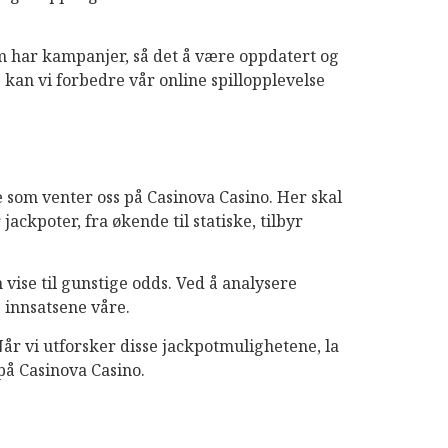
om har kampanjer, så det å være oppdatert og
kan vi forbedre vår online spillopplevelse
 som venter oss på Casinova Casino. Her skal
ackpoter, fra økende til statiske, tilbyr
 vise til gunstige odds. Ved å analysere
e innsatsene våre.
år vi utforsker disse jackpotmulighetene, la
på Casinova Casino.