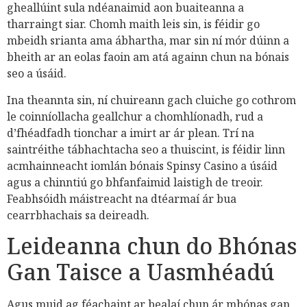
gheallúint sula ndéanaimid aon buaiteanna a
tharraingt siar. Chomh maith leis sin, is féidir go
mbeidh srianta ama ábhartha, mar sin ní mór dúinn a
bheith ar an eolas faoin am atá againn chun na bónais
seo a úsáid.
Ina theannta sin, ní chuireann gach cluiche go cothrom
le coinníollacha geallchur a chomhlíonadh, rud a
d’fhéadfadh tionchar a imirt ar ár plean. Trí na
saintréithe tábhachtacha seo a thuiscint, is féidir linn
acmhainneacht iomlán bónais Spinsy Casino a úsáid
agus a chinntiú go bhfanfaimid laistigh de treoir.
Feabhsóidh máistreacht na dtéarmaí ár bua
cearrbhachais sa deireadh.
Leideanna chun do Bhónas
Gan Taisce a Uasmhéadú
Agus muid ag féachaint ar bealaí chun ár mbónas gan