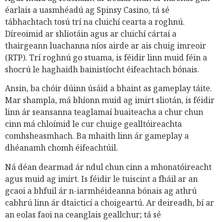
éarlais a uasmhéadú ag Spinsy Casino, tá sé
tábhachtach tosú trí na cluichí cearta a roghnú.
Díreoimid ar shliotáin agus ar cluichí cártaí a
thairgeann luachanna níos airde ar ais chuig imreoir
(RTP). Trí roghnú go stuama, is féidir linn muid féin a
shocrú le haghaidh bainistíocht éifeachtach bónais.
Ansin, ba chóir dúinn úsáid a bhaint as gameplay táite.
Mar shampla, má bhíonn muid ag imirt sliotán, is féidir
linn ár seansanna teaglamaí buaiteacha a chur chun
cinn má chloímid le cur chuige gealltóireachta
comhsheasmhach. Ba mhaith linn ár gameplay a
dhéanamh chomh éifeachtúil.
Ná déan dearmad ár ndul chun cinn a mhonatóireacht
agus muid ag imirt. Is féidir le tuiscint a fháil ar an
gcaoi a bhfuil ár n-iarmhéideanna bónais ag athrú
cabhrú linn ár dtaicticí a choigeartú. Ar deireadh, bí ar
an eolas faoi na ceanglais geallchur; tá sé