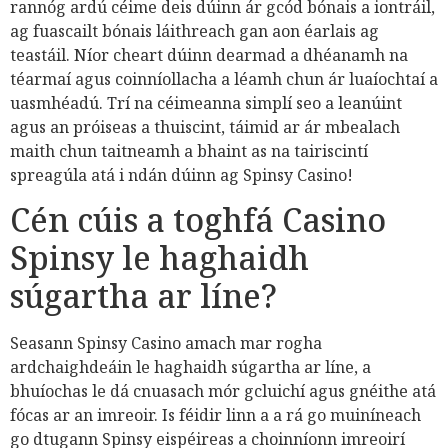
rannóg ardú céime deis dúinn ár gcód bónais a iontráil,
ag fuascailt bónais láithreach gan aon éarlais ag
teastáil. Níor cheart dúinn dearmad a dhéanamh na
téarmaí agus coinníollacha a léamh chun ár luaíochtaí a
uasmhéadú. Trí na céimeanna simplí seo a leanúint
agus an próiseas a thuiscint, táimid ar ár mbealach
maith chun taitneamh a bhaint as na tairiscintí
spreagúla atá i ndán dúinn ag Spinsy Casino!
Cén cúis a toghfá Casino
Spinsy le haghaidh
súgartha ar líne?
Seasann Spinsy Casino amach mar rogha
ardchaighdeáin le haghaidh súgartha ar líne, a
bhuíochas le dá cnuasach mór gcluichí agus gnéithe atá
fócas ar an imreoir. Is féidir linn a a rá go muiníneach
go dtugann Spinsy eispéireas a choinníonn imreoirí