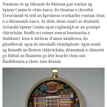
Tosaíonn tú ag éileamh do bhónais gan éarlais ag
Spinsy Casino le céim éasca: do chuntas a chruthú.
Treoróimid tú tríd an bpróiseas cruthaithe cuntais chun
é a dhéanamh éasca. Ar dtús, déan cuairt ar shuíomh
Gréasáin Spinsy Casino agus roghnaigh ar an gcnaipe
clárúcháin. Beidh ort roinnt sonraí bunúsacha a
thabhairt, lena n-áirítear d’ainm úsáideora, do
phasfhocal, agus do sheoladh ríomhphoist. Agus muid
ag líonadh an fhoirm chlárúcháin, déanaimis a chinntiú
go bhfuil an fhaisnéis go léir beacht chun aon
fhadhbanna a chosc níos déanaí.