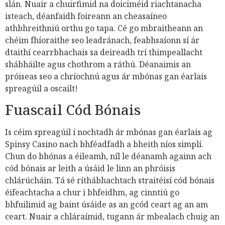
slán. Nuair a chuirfimid na doiciméid riachtanacha
isteach, déanfaidh foireann an cheasaíneo
athbhreithniú orthu go tapa. Cé go mbraitheann an
chéim fhíoraithe seo leadránach, feabhsaíonn sí ár
dtaithí cearrbhachais sa deireadh trí thimpeallacht
shábháilte agus chothrom a ráthú. Déanaimis an
próiseas seo a chríochnú agus ár mbónas gan éarlais
spreagúil a oscailt!
Fuascail Cód Bónais
Is céim spreagúil í nochtadh ár mbónas gan éarlais ag
Spinsy Casino nach bhféadfadh a bheith níos simplí.
Chun do bhónas a éileamh, níl le déanamh againn ach
cód bónais ar leith a úsáid le linn an phróisis
chlárúcháin. Tá sé ríthábhachtach straitéisí cód bónais
éifeachtacha a chur i bhfeidhm, ag cinntiú go
bhfuilimid ag baint úsáide as an gcód ceart ag an am
ceart. Nuair a chláraímid, tugann ár mbealach chuig an