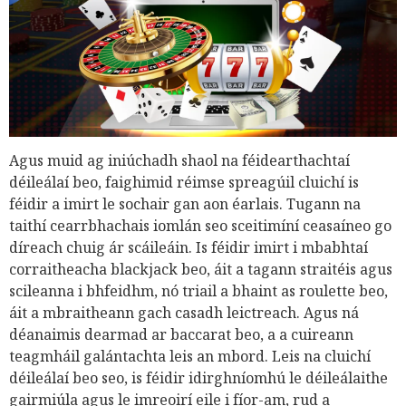
Agus muid ag iniúchadh shaol na féidearthachtaí
déileálaí beo, faighimid réimse spreagúil cluichí is
féidir a imirt le sochair gan aon éarlais. Tugann na
taithí cearrbhachais iomlán seo sceitimíní ceasaíneo go
díreach chuig ár scáileáin. Is féidir imirt i mbabhtaí
corraitheacha blackjack beo, áit a tagann straitéis agus
scileanna i bhfeidhm, nó triail a bhaint as roulette beo,
áit a mbraitheann gach casadh leictreach. Agus ná
déanaimis dearmad ar baccarat beo, a a cuireann
teagmháil galántachta leis an mbord. Leis na cluichí
déileálaí beo seo, is féidir idirghníomhú le déileálaithe
gairmiúla agus le imreoirí eile i fíor-am, rud a