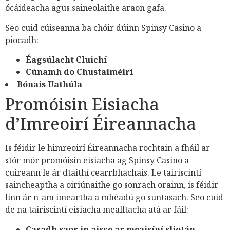
ócáideacha agus saineolaithe araon gafa.
Seo cuid cúiseanna ba chóir dúinn Spinsy Casino a
piocadh:
Éagsúlacht Cluichí
Cúnamh do Chustaiméirí
Bónais Uathúla
Promóisin Eisiacha
d’Imreoirí Éireannacha
Is féidir le himreoirí Éireannacha rochtain a fháil ar
stór mór promóisin eisiacha ag Spinsy Casino a
cuireann le ár dtaithí cearrbhachais. Le tairiscintí
saincheaptha a oiriúnaithe go sonrach orainn, is féidir
linn ár n-am imeartha a mhéadú go suntasach. Seo cuid
de na tairiscintí eisiacha mealltacha atá ar fáil:
Casadh saor in aisce ar meaisíní sliotán