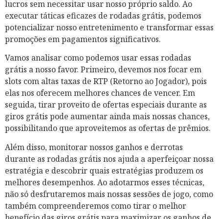
lucros sem necessitar usar nosso próprio saldo. Ao
executar táticas eficazes de rodadas grátis, podemos
potencializar nosso entretenimento e transformar essas
promoções em pagamentos significativos.
Vamos analisar como podemos usar essas rodadas
grátis a nosso favor. Primeiro, devemos nos focar em
slots com altas taxas de RTP (Retorno ao Jogador), pois
elas nos oferecem melhores chances de vencer. Em
seguida, tirar proveito de ofertas especiais durante as
giros grátis pode aumentar ainda mais nossas chances,
possibilitando que aproveitemos as ofertas de prêmios.
Além disso, monitorar nossos ganhos e derrotas
durante as rodadas grátis nos ajuda a aperfeiçoar nossa
estratégia e descobrir quais estratégias produzem os
melhores desempenhos. Ao adotarmos esses técnicas,
não só desfrutaremos mais nossas sessões de jogo, como
também compreenderemos como tirar o melhor
benefício das giros grátis para maximizar os ganhos de