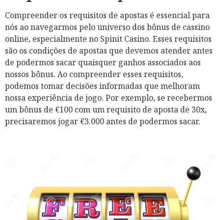
Compreender os requisitos de apostas é essencial para
nós ao navegarmos pelo universo dos bônus de cassino
online, especialmente no Spinit Casino. Esses requisitos
são os condições de apostas que devemos atender antes
de podermos sacar quaisquer ganhos associados aos
nossos bônus. Ao compreender esses requisitos,
podemos tomar decisões informadas que melhoram
nossa experiência de jogo. Por exemplo, se recebermos
um bônus de €100 com um requisito de aposta de 30x,
precisaremos jogar €3.000 antes de podermos sacar.