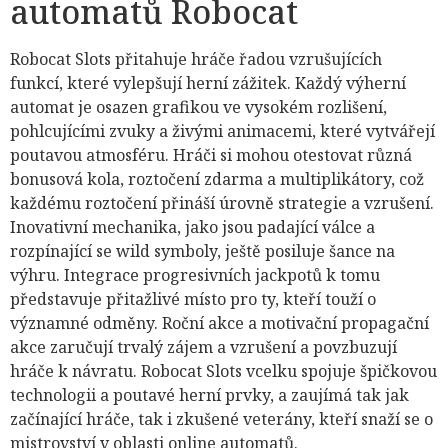
automatů Robocat
Robocat Slots přitahuje hráče řadou vzrušujících
funkcí, které vylepšují herní zážitek. Každý výherní
automat je osazen grafikou ve vysokém rozlišení,
pohlcujícími zvuky a živými animacemi, které vytvářejí
poutavou atmosféru. Hráči si mohou otestovat různá
bonusová kola, roztočení zdarma a multiplikátory, což
každému roztočení přináší úrovně strategie a vzrušení.
Inovativní mechanika, jako jsou padající válce a
rozpínající se wild symboly, ještě posiluje šance na
výhru. Integrace progresivních jackpotů k tomu
představuje přitažlivé místo pro ty, kteří touží o
významné odměny. Roční akce a motivační propagační
akce zaručují trvalý zájem a vzrušení a povzbuzují
hráče k návratu. Robocat Slots vcelku spojuje špičkovou
technologii a poutavé herní prvky, a zaujímá tak jak
začínající hráče, tak i zkušené veterány, kteří snaží se o
mistrovství v oblasti online automatů.