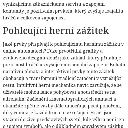
vynikajícímu zákaznickému servisu a zapojení
komunity je pozitivním prvkem, který zvyšuje loajalitu
hráčů a celkovou zapojenost.
Pohlcující herní zážitek
Jaké prvky přispívají k pohlcujícímu hernímu zážitku v
online automatech? Fúze prvotřídní grafiky a
zvukového designu slouží jako základ, který přitahuje
pozornost hráčů a zvyšuje emocionální zapojení. Bohatá
narativní témata a interaktivní prvky tento zážitek
obohacují a transformují tradiční zatočení v vzrušující
cestu. Intuitivní herní mechanika navíc zaručuje, že se
uživatelé mohou lehce pohybovat a soustředit se na
adrenalin. Začlenění kinematografických animací a
okamžité zpětné vazby dále umocňuje pocit ponoření,
díky čemuž je každá hra o to vzrušující. Hráči jsou
vtaženi do živě představivých světů, kde výhra není jen
o spojení symbolů, ale o důkladném smyslovém zážitku,