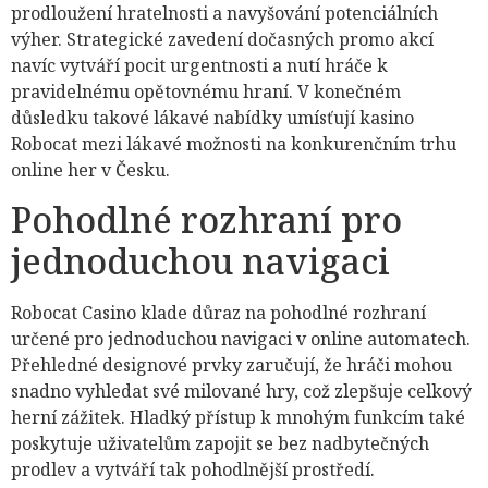
prodloužení hratelnosti a navyšování potenciálních
výher. Strategické zavedení dočasných promo akcí
navíc vytváří pocit urgentnosti a nutí hráče k
pravidelnému opětovnému hraní. V konečném
důsledku takové lákavé nabídky umísťují kasino
Robocat mezi lákavé možnosti na konkurenčním trhu
online her v Česku.
Pohodlné rozhraní pro
jednoduchou navigaci
Robocat Casino klade důraz na pohodlné rozhraní
určené pro jednoduchou navigaci v online automatech.
Přehledné designové prvky zaručují, že hráči mohou
snadno vyhledat své milované hry, což zlepšuje celkový
herní zážitek. Hladký přístup k mnohým funkcím také
poskytuje uživatelům zapojit se bez nadbytečných
prodlev a vytváří tak pohodlnější prostředí.