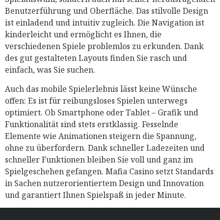
Benutzerführung und Oberfläche. Das stilvolle Design
ist einladend und intuitiv zugleich. Die Navigation ist
kinderleicht und ermöglicht es Ihnen, die
verschiedenen Spiele problemlos zu erkunden. Dank
des gut gestalteten Layouts finden Sie rasch und
einfach, was Sie suchen.
Auch das mobile Spielerlebnis lässt keine Wünsche
offen: Es ist für reibungsloses Spielen unterwegs
optimiert. Ob Smartphone oder Tablet – Grafik und
Funktionalität sind stets erstklassig. Fesselnde
Elemente wie Animationen steigern die Spannung,
ohne zu überfordern. Dank schneller Ladezeiten und
schneller Funktionen bleiben Sie voll und ganz im
Spielgeschehen gefangen. Mafia Casino setzt Standards
in Sachen nutzerorientiertem Design und Innovation
und garantiert Ihnen Spielspaß in jeder Minute.