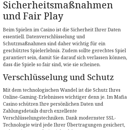
Sicherheitsmaßnahmen
und Fair Play
Beim Spielen im Casino ist die Sicherheit Ihrer Daten
essentiell. Datenverschlüsselung und
Schutzmaßnahmen sind daher wichtig für ein
geschütztes Spielerlebnis. Zudem sollte gerechtes Spiel
garantiert sein, damit Sie darauf sich verlassen können,
dass die Spiele so fair sind, wie sie scheinen.
Verschlüsselung und Schutz
Mit dem technologischen Wandel ist die Schutz Ihres
Online-Gaming-Erlebnisses wichtiger denn je. Im Mafia
Casino schützen Ihre persönlichen Daten und
Zahlungsdetails durch exzellente
Verschlüsselungstechniken. Dank modernster SSL-
Technologie wird jede Ihrer Übertragungen gesichert,