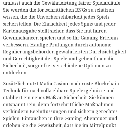
umfasst auch die Gewährleistung fairer Spielabläufe.
Sie werden die fortschrittlichen RNGs zu schätzen
wissen, die die Unvorhersehbarkeit jedes Spiels
sicherstellen. Die Ehrlichkeit jedes Spins und jeder
Kartenausgabe stellt sicher, dass Sie mit fairen
Gewinnchancen spielen und so Ihr Gaming-Erlebnis
verbessern. Häufige Prüfungen durch autonome
Regulierungsbehörden gewährleisten Durchsichtigkeit
und Gerechtigkeit der Spiele und geben Ihnen die
Sicherheit, sorgenfrei verschiedene Optionen zu
entdecken.
Zusätzlich nutzt Mafia Casino modernste Blockchain-
Technik für nachvollziehbare Spielergebnisse und
etabliert ein neues Maß an Sicherheit. Sie können
entspannt sein, denn fortschrittliche Maßnahmen
verhindern Beeinflussungen und sichern gerechtes
Spielen. Eintauchen in Ihre Gaming-Abenteuer und
erleben Sie die Gewissheit, dass Sie im Mittelpunkt