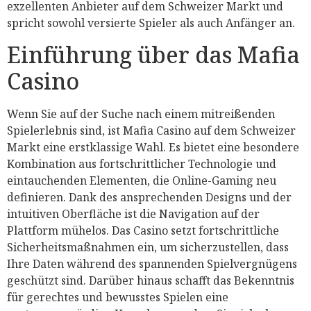
exzellenten Anbieter auf dem Schweizer Markt und
spricht sowohl versierte Spieler als auch Anfänger an.
Einführung über das Mafia
Casino
Wenn Sie auf der Suche nach einem mitreißenden
Spielerlebnis sind, ist Mafia Casino auf dem Schweizer
Markt eine erstklassige Wahl. Es bietet eine besondere
Kombination aus fortschrittlicher Technologie und
eintauchenden Elementen, die Online-Gaming neu
definieren. Dank des ansprechenden Designs und der
intuitiven Oberfläche ist die Navigation auf der
Plattform mühelos. Das Casino setzt fortschrittliche
Sicherheitsmaßnahmen ein, um sicherzustellen, dass
Ihre Daten während des spannenden Spielvergnügens
geschützt sind. Darüber hinaus schafft das Bekenntnis
für gerechtes und bewusstes Spielen eine