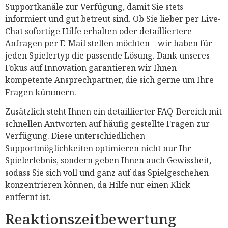
Supportkanäle zur Verfügung, damit Sie stets
informiert und gut betreut sind. Ob Sie lieber per Live-
Chat sofortige Hilfe erhalten oder detailliertere
Anfragen per E-Mail stellen möchten – wir haben für
jeden Spielertyp die passende Lösung. Dank unseres
Fokus auf Innovation garantieren wir Ihnen
kompetente Ansprechpartner, die sich gerne um Ihre
Fragen kümmern.
Zusätzlich steht Ihnen ein detaillierter FAQ-Bereich mit
schnellen Antworten auf häufig gestellte Fragen zur
Verfügung. Diese unterschiedlichen
Supportmöglichkeiten optimieren nicht nur Ihr
Spielerlebnis, sondern geben Ihnen auch Gewissheit,
sodass Sie sich voll und ganz auf das Spielgeschehen
konzentrieren können, da Hilfe nur einen Klick
entfernt ist.
Reaktionszeitbewertung