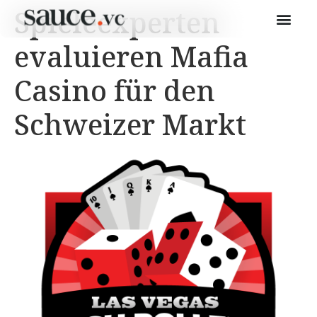
Spieleexperten
evaluieren Mafia
Casino für den
Schweizer Markt