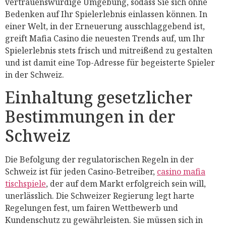
vertrauenswürdige Umgebung, sodass Sie sich ohne
Bedenken auf Ihr Spielerlebnis einlassen können. In
einer Welt, in der Erneuerung ausschlaggebend ist,
greift Mafia Casino die neuesten Trends auf, um Ihr
Spielerlebnis stets frisch und mitreißend zu gestalten
und ist damit eine Top-Adresse für begeisterte Spieler
in der Schweiz.
Einhaltung gesetzlicher
Bestimmungen in der
Schweiz
Die Befolgung der regulatorischen Regeln in der
Schweiz ist für jeden Casino-Betreiber,
casino mafia
tischspiele
, der auf dem Markt erfolgreich sein will,
unerlässlich. Die Schweizer Regierung legt harte
Regelungen fest, um fairen Wettbewerb und
Kundenschutz zu gewährleisten. Sie müssen sich in