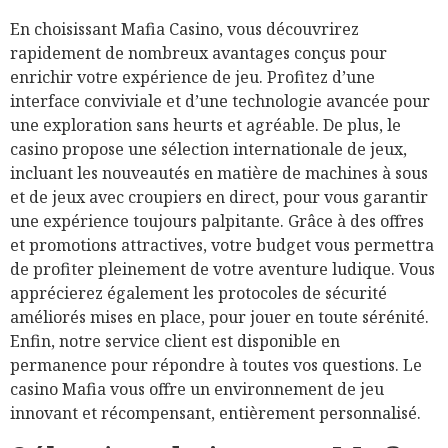
En choisissant Mafia Casino, vous découvrirez
rapidement de nombreux avantages conçus pour
enrichir votre expérience de jeu. Profitez d’une
interface conviviale et d’une technologie avancée pour
une exploration sans heurts et agréable. De plus, le
casino propose une sélection internationale de jeux,
incluant les nouveautés en matière de machines à sous
et de jeux avec croupiers en direct, pour vous garantir
une expérience toujours palpitante. Grâce à des offres
et promotions attractives, votre budget vous permettra
de profiter pleinement de votre aventure ludique. Vous
apprécierez également les protocoles de sécurité
améliorés mises en place, pour jouer en toute sérénité.
Enfin, notre service client est disponible en
permanence pour répondre à toutes vos questions. Le
casino Mafia vous offre un environnement de jeu
innovant et récompensant, entièrement personnalisé.