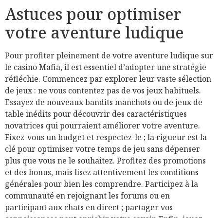
Astuces pour optimiser
votre aventure ludique
Pour profiter pleinement de votre aventure ludique sur
le casino Mafia, il est essentiel d’adopter une stratégie
réfléchie. Commencez par explorer leur vaste sélection
de jeux : ne vous contentez pas de vos jeux habituels.
Essayez de nouveaux bandits manchots ou de jeux de
table inédits pour découvrir des caractéristiques
novatrices qui pourraient améliorer votre aventure.
Fixez-vous un budget et respectez-le ; la rigueur est la
clé pour optimiser votre temps de jeu sans dépenser
plus que vous ne le souhaitez. Profitez des promotions
et des bonus, mais lisez attentivement les conditions
générales pour bien les comprendre. Participez à la
communauté en rejoignant les forums ou en
participant aux chats en direct ; partager vos