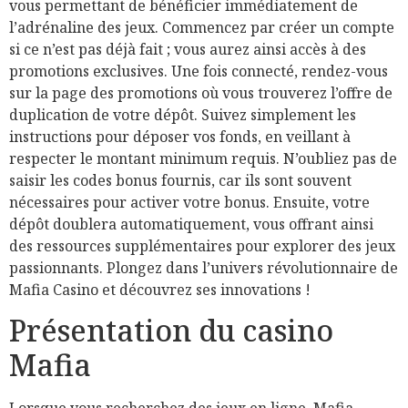
vous permettant de bénéficier immédiatement de
l’adrénaline des jeux. Commencez par créer un compte
si ce n’est pas déjà fait ; vous aurez ainsi accès à des
promotions exclusives. Une fois connecté, rendez-vous
sur la page des promotions où vous trouverez l’offre de
duplication de votre dépôt. Suivez simplement les
instructions pour déposer vos fonds, en veillant à
respecter le montant minimum requis. N’oubliez pas de
saisir les codes bonus fournis, car ils sont souvent
nécessaires pour activer votre bonus. Ensuite, votre
dépôt doublera automatiquement, vous offrant ainsi
des ressources supplémentaires pour explorer des jeux
passionnants. Plongez dans l’univers révolutionnaire de
Mafia Casino et découvrez ses innovations !
Présentation du casino
Mafia
Lorsque vous recherchez des jeux en ligne, Mafia