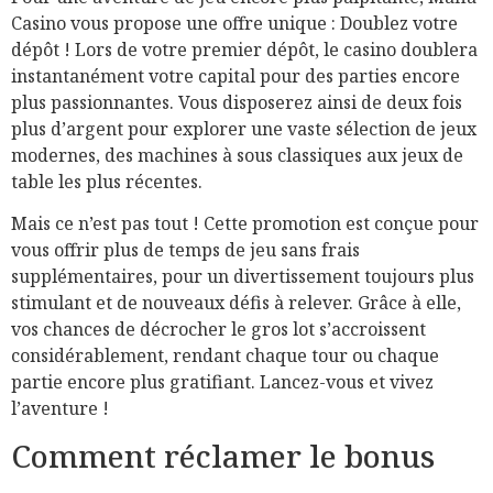
Casino vous propose une offre unique : Doublez votre
dépôt ! Lors de votre premier dépôt, le casino doublera
instantanément votre capital pour des parties encore
plus passionnantes. Vous disposerez ainsi de deux fois
plus d’argent pour explorer une vaste sélection de jeux
modernes, des machines à sous classiques aux jeux de
table les plus récentes.
Mais ce n’est pas tout ! Cette promotion est conçue pour
vous offrir plus de temps de jeu sans frais
supplémentaires, pour un divertissement toujours plus
stimulant et de nouveaux défis à relever. Grâce à elle,
vos chances de décrocher le gros lot s’accroissent
considérablement, rendant chaque tour ou chaque
partie encore plus gratifiant. Lancez-vous et vivez
l’aventure !
Comment réclamer le bonus