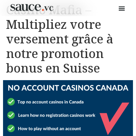
Casino Mafia –
Multipliez votre
versement grâce à
notre promotion
bonus en Suisse