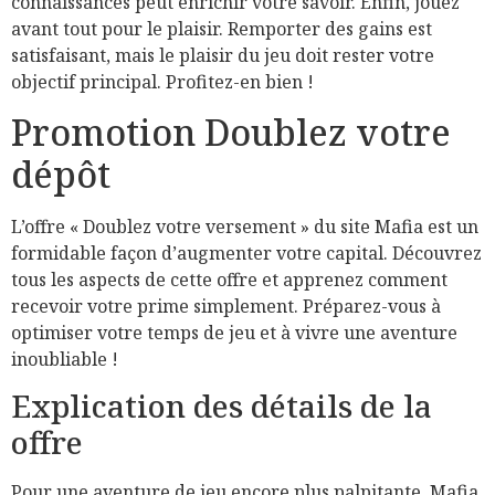
connaissances peut enrichir votre savoir. Enfin, jouez
avant tout pour le plaisir. Remporter des gains est
satisfaisant, mais le plaisir du jeu doit rester votre
objectif principal. Profitez-en bien !
Promotion Doublez votre
dépôt
L’offre « Doublez votre versement » du site Mafia est un
formidable façon d’augmenter votre capital. Découvrez
tous les aspects de cette offre et apprenez comment
recevoir votre prime simplement. Préparez-vous à
optimiser votre temps de jeu et à vivre une aventure
inoubliable !
Explication des détails de la
offre
Pour une aventure de jeu encore plus palpitante, Mafia