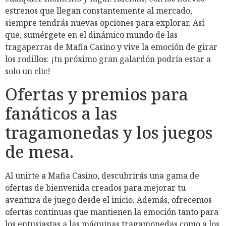
estrenos que llegan constantemente al mercado,
siempre tendrás nuevas opciones para explorar. Así
que, sumérgete en el dinámico mundo de las
tragaperras de Mafia Casino y vive la emoción de girar
los rodillos: ¡tu próximo gran galardón podría estar a
solo un clic!
Ofertas y premios para
fanáticos a las
tragamonedas y los juegos
de mesa.
Al unirte a Mafia Casino, descubrirás una gama de
ofertas de bienvenida creados para mejorar tu
aventura de juego desde el inicio. Además, ofrecemos
ofertas continuas que mantienen la emoción tanto para
los entusiastas a las máquinas tragamonedas como a los