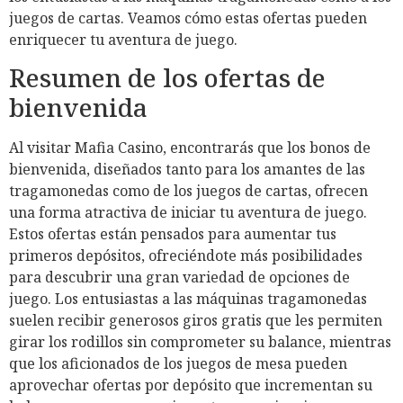
juegos de cartas. Veamos cómo estas ofertas pueden
enriquecer tu aventura de juego.
Resumen de los ofertas de
bienvenida
Al visitar Mafia Casino, encontrarás que los bonos de
bienvenida, diseñados tanto para los amantes de las
tragamonedas como de los juegos de cartas, ofrecen
una forma atractiva de iniciar tu aventura de juego.
Estos ofertas están pensados para aumentar tus
primeros depósitos, ofreciéndote más posibilidades
para descubrir una gran variedad de opciones de
juego. Los entusiastas a las máquinas tragamonedas
suelen recibir generosos giros gratis que les permiten
girar los rodillos sin comprometer su balance, mientras
que los aficionados de los juegos de mesa pueden
aprovechar ofertas por depósito que incrementan su