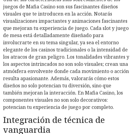
juegos de Mafia Casino son sus fascinantes diseños
visuales que te introducen en la acción. Notarás
visualizaciones impactantes y animaciones fascinantes
que mejoran tu experiencia de juego. Cada slot y juego
de mesa está detalladamente diseñado para
involucrarte en su tema singular, ya sea el entorno
elegante de los casinos tradicionales o la intensidad de
los atracos de gran peligro. Los tonalidades vibrantes y
los aspectos intrincados no son solo visuales; crean una
atmósfera envolvente donde cada movimiento o acción
resulta apasionante. Además, valorarás cómo estos
diseños no solo potencian tu diversión, sino que
también mejoran la interacción. En Mafia Casino, los
componentes visuales no son solo decorativos:
potencian tu experiencia de juego por completo.
Integración de técnica de
vanguardia