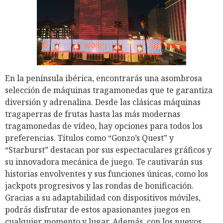
En la península ibérica, encontrarás una asombrosa
selección de máquinas tragamonedas que te garantiza
diversión y adrenalina. Desde las clásicas máquinas
tragaperras de frutas hasta las más modernas
tragamonedas de vídeo, hay opciones para todos los
preferencias. Títulos como “Gonzo’s Quest” y
“Starburst” destacan por sus espectaculares gráficos y
su innovadora mecánica de juego. Te cautivarán sus
historias envolventes y sus funciones únicas, como los
jackpots progresivos y las rondas de bonificación.
Gracias a su adaptabilidad con dispositivos móviles,
podrás disfrutar de estos apasionantes juegos en
cualquier momento y lugar. Además, con los nuevos