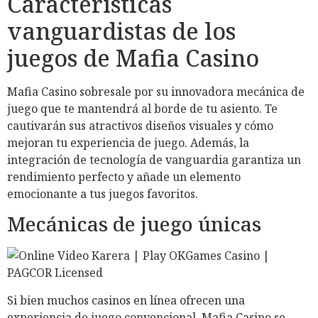
Características
vanguardistas de los
juegos de Mafia Casino
Mafia Casino sobresale por su innovadora mecánica de
juego que te mantendrá al borde de tu asiento. Te
cautivarán sus atractivos diseños visuales y cómo
mejoran tu experiencia de juego. Además, la
integración de tecnología de vanguardia garantiza un
rendimiento perfecto y añade un elemento
emocionante a tus juegos favoritos.
Mecánicas de juego únicas
Si bien muchos casinos en línea ofrecen una
experiencia de juego convencional, Mafia Casino se