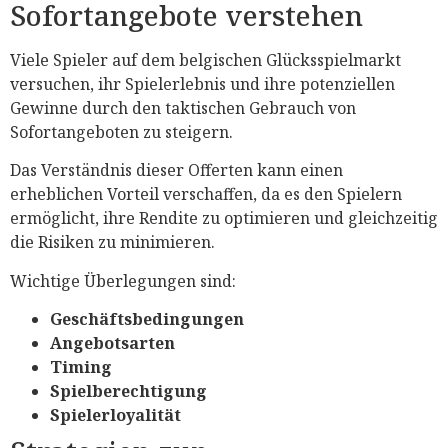
Sofortangebote verstehen
Viele Spieler auf dem belgischen Glücksspielmarkt
versuchen, ihr Spielerlebnis und ihre potenziellen
Gewinne durch den taktischen Gebrauch von
Sofortangeboten zu steigern.
Das Verständnis dieser Offerten kann einen
erheblichen Vorteil verschaffen, da es den Spielern
ermöglicht, ihre Rendite zu optimieren und gleichzeitig
die Risiken zu minimieren.
Wichtige Überlegungen sind:
Geschäftsbedingungen
Angebotsarten
Timing
Spielberechtigung
Spielerloyalität