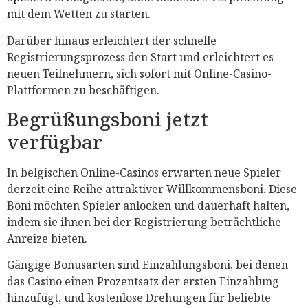
mit dem Wetten zu starten.
Darüber hinaus erleichtert der schnelle
Registrierungsprozess den Start und erleichtert es
neuen Teilnehmern, sich sofort mit Online-Casino-
Plattformen zu beschäftigen.
Begrüßungsboni jetzt
verfügbar
In belgischen Online-Casinos erwarten neue Spieler
derzeit eine Reihe attraktiver Willkommensboni. Diese
Boni möchten Spieler anlocken und dauerhaft halten,
indem sie ihnen bei der Registrierung beträchtliche
Anreize bieten.
Gängige Bonusarten sind Einzahlungsboni, bei denen
das Casino einen Prozentsatz der ersten Einzahlung
hinzufügt, und kostenlose Drehungen für beliebte