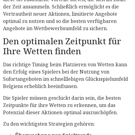
der Zeit ansammeln. Schließlich ermöglicht es die
Vertrautheit neuer Aktionen, limitierte Angebote
optimal zu nutzen und so die besten verfügbaren
Angebote im Wettbewerbsumfeld zu sichern.
Den optimalen Zeitpunkt für
Ihre Wetten finden
Das richtige Timing beim Platzieren von Wetten kann
den Erfolg eines Spielers bei der Nutzung von
Sofortangeboten im schnelllebigen Glücksspielumfeld
Belgiens erheblich beeinflussen.
Die Spieler müssen geschickt darin sein, die besten
Zeitpunkte für ihre Wetten zu erkennen, um das
Potenzial dieser Aktionen optimal auszuschöpfen.
Zu den wichtigsten Strategien gehören: