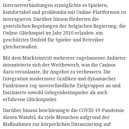
Internetverbindungen ermöglichte es Spielern,
komfortabel und problemlos mit Online-Plattformen zu
interagieren. Darüber hinaus förderten die
gesetzlichen Regelungen der belgischen Regierung, die
Online-Glücksspiel im Jahr 2010 erlaubte, ein
geschütztes Umfeld für Spieler und Betreiber
gleichermaßen.
Mit dem Markteintritt mehrerer zugelassener Anbieter
intensivierte sich der Wettbewerb, was die Casinos
dazu veranlasste, ihr Angebot zu verbessern. Die
Integration modernster Grafiken und dynamischer
Funktionen zog unterschiedliche Zielgruppen an und
faszinierte sowohl Gelegenheitsspieler als auch
erfahrene Glücksspieler.
Darüber hinaus beschleunigte die COVID-19-Pandemie
diesen Wandel, da viele Menschen aufgrund der
Maßnahmen zur körperlichen Distanzierung auf