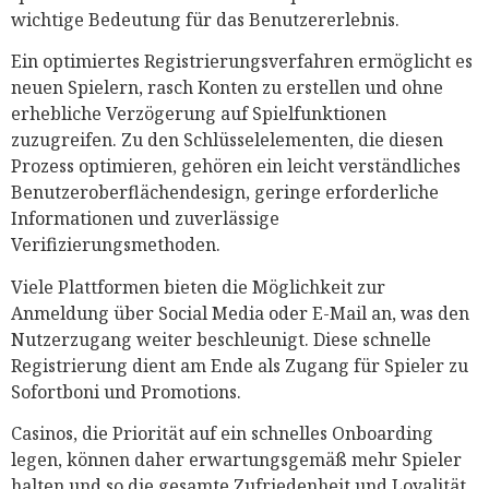
wichtige Bedeutung für das Benutzererlebnis.
Ein optimiertes Registrierungsverfahren ermöglicht es
neuen Spielern, rasch Konten zu erstellen und ohne
erhebliche Verzögerung auf Spielfunktionen
zuzugreifen. Zu den Schlüsselelementen, die diesen
Prozess optimieren, gehören ein leicht verständliches
Benutzeroberflächendesign, geringe erforderliche
Informationen und zuverlässige
Verifizierungsmethoden.
Viele Plattformen bieten die Möglichkeit zur
Anmeldung über Social Media oder E-Mail an, was den
Nutzerzugang weiter beschleunigt. Diese schnelle
Registrierung dient am Ende als Zugang für Spieler zu
Sofortboni und Promotions.
Casinos, die Priorität auf ein schnelles Onboarding
legen, können daher erwartungsgemäß mehr Spieler
halten und so die gesamte Zufriedenheit und Loyalität