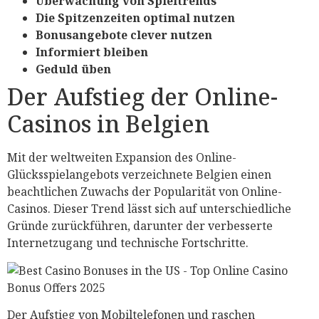
Überwachung von Spieltrends
Die Spitzenzeiten optimal nutzen
Bonusangebote clever nutzen
Informiert bleiben
Geduld üben
Der Aufstieg der Online-
Casinos in Belgien
Mit der weltweiten Expansion des Online-
Glücksspielangebots verzeichnete Belgien einen
beachtlichen Zuwachs der Popularität von Online-
Casinos. Dieser Trend lässt sich auf unterschiedliche
Gründe zurückführen, darunter der verbesserte
Internetzugang und technische Fortschritte.
Der Aufstieg von Mobiltelefonen und raschen