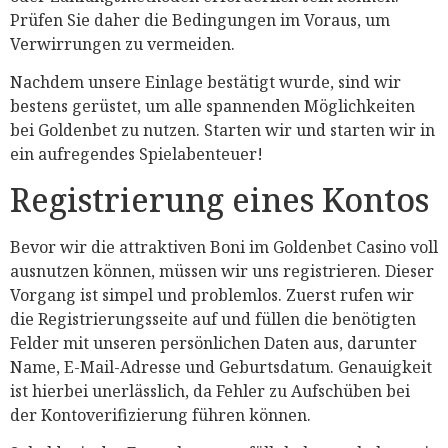
Prüfen Sie daher die Bedingungen im Voraus, um
Verwirrungen zu vermeiden.
Nachdem unsere Einlage bestätigt wurde, sind wir
bestens gerüstet, um alle spannenden Möglichkeiten
bei Goldenbet zu nutzen. Starten wir und starten wir in
ein aufregendes Spielabenteuer!
Registrierung eines Kontos
Bevor wir die attraktiven Boni im Goldenbet Casino voll
ausnutzen können, müssen wir uns registrieren. Dieser
Vorgang ist simpel und problemlos. Zuerst rufen wir
die Registrierungsseite auf und füllen die benötigten
Felder mit unseren persönlichen Daten aus, darunter
Name, E-Mail-Adresse und Geburtsdatum. Genauigkeit
ist hierbei unerlässlich, da Fehler zu Aufschüben bei
der Kontoverifizierung führen können.