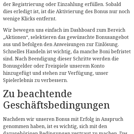
der Registrierung oder Einzahlung erfüllen. Sobald
dies erledigt ist, ist die Aktivierung des Bonus nur noch
wenige Klicks entfernt.
Wir bewegen uns einfach im Dashboard zum Bereich
„Aktionen“, selektieren das gewünschte Bonusangebot
aus und befolgen den Anweisungen zur Einlösung.
Schnelles Handeln ist wichtig, da manche Boni befristet
sind. Nach Beendigung dieser Schritte werden die
Bonusgelder oder Freispiele unserem Konto
hinzugefügt und stehen zur Verfügung, unser
Spielerlebnis zu verbessern.
Zu beachtende
Geschäftsbedingungen
Nachdem wir unseren Bonus mit Erfolg in Anspruch
genommen haben, ist es wichtig, sich mit den
dazugehörigen Bedingungen vertraut zu machen. Das