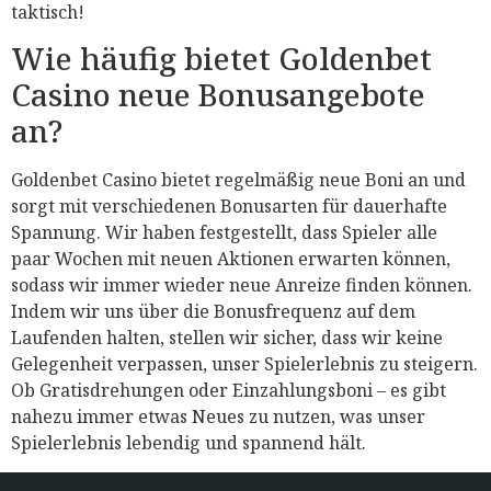
taktisch!
Wie häufig bietet Goldenbet
Casino neue Bonusangebote
an?
Goldenbet Casino bietet regelmäßig neue Boni an und
sorgt mit verschiedenen Bonusarten für dauerhafte
Spannung. Wir haben festgestellt, dass Spieler alle
paar Wochen mit neuen Aktionen erwarten können,
sodass wir immer wieder neue Anreize finden können.
Indem wir uns über die Bonusfrequenz auf dem
Laufenden halten, stellen wir sicher, dass wir keine
Gelegenheit verpassen, unser Spielerlebnis zu steigern.
Ob Gratisdrehungen oder Einzahlungsboni – es gibt
nahezu immer etwas Neues zu nutzen, was unser
Spielerlebnis lebendig und spannend hält.