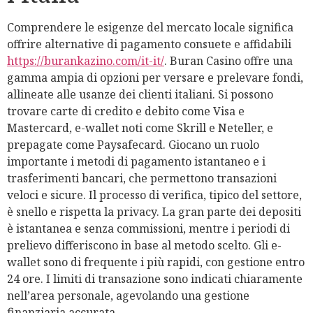
Comprendere le esigenze del mercato locale significa
offrire alternative di pagamento consuete e affidabili
https://burankazino.com/it-it/
. Buran Casino offre una
gamma ampia di opzioni per versare e prelevare fondi,
allineate alle usanze dei clienti italiani. Si possono
trovare carte di credito e debito come Visa e
Mastercard, e-wallet noti come Skrill e Neteller, e
prepagate come Paysafecard. Giocano un ruolo
importante i metodi di pagamento istantaneo e i
trasferimenti bancari, che permettono transazioni
veloci e sicure. Il processo di verifica, tipico del settore,
è snello e rispetta la privacy. La gran parte dei depositi
è istantanea e senza commissioni, mentre i periodi di
prelievo differiscono in base al metodo scelto. Gli e-
wallet sono di frequente i più rapidi, con gestione entro
24 ore. I limiti di transazione sono indicati chiaramente
nell’area personale, agevolando una gestione
finanziaria accurata.