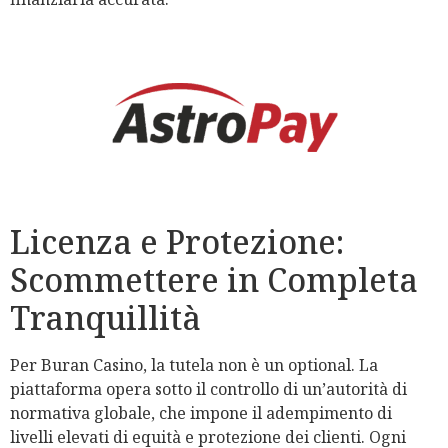
Licenza e Protezione:
Scommettere in Completa
Tranquillità
Per Buran Casino, la tutela non è un optional. La
piattaforma opera sotto il controllo di un’autorità di
normativa globale, che impone il adempimento di
livelli elevati di equità e protezione dei clienti. Ogni