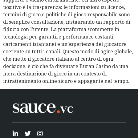
positivo è la trasparenza: le informazioni su licenze,
termini di gioco e politiche di gioco responsabile sono
di semplice consultazione, instaurando un rapporto di
fiducia con l’utente. La piattaforma scommette in
tecnologia per garantire performance costanti,
caricamenti istantanei e un’esperienza del giocatore
coerente su tutti i canali. Questo modo di agire globale,
che mette il giocatore italiano al centro di ogni
decisione, è ciò che fa diventare Buran Casino da una
mera destinazione di gioco in un contesto di
intrattenimento online sicuro e appagante nel tempo.