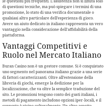
le questioni più frequenti. L’assistenza non si limita solo
di questioni tecniche, ma può spiegare i termini di una
promozione, lo stato di una verifica documentale o
qualsiasi altro particolare dell’esperienza di gioco.
Avere un aiuto dedicato in italiano rappresenta un vero
vantaggio nella considerazione dell’affidabilità della
piattaforma.
Vantaggi Competitivi e
Ruolo nel Mercato Italiano
Buran Casino non è un gestore comune. Si è conquistato
uno segmento nel panorama italiano grazie a una serie
di fattori caratterizzanti. Oltre all’estensione della
libreria di giochi, emerge la dedizione per la
localizzazione, che va oltre la semplice traduzione del
sito. Le promozioni tengono conto dei gusti italiani, i
metodi di pagamento includono opzioni iper-locali, e il
supporto è vicino culturalmente. Un altro aspetto