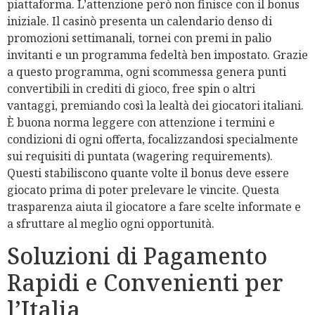
piattaforma. L’attenzione però non finisce con il bonus
iniziale. Il casinò presenta un calendario denso di
promozioni settimanali, tornei con premi in palio
invitanti e un programma fedeltà ben impostato. Grazie
a questo programma, ogni scommessa genera punti
convertibili in crediti di gioco, free spin o altri
vantaggi, premiando così la lealtà dei giocatori italiani.
È buona norma leggere con attenzione i termini e
condizioni di ogni offerta, focalizzandosi specialmente
sui requisiti di puntata (wagering requirements).
Questi stabiliscono quante volte il bonus deve essere
giocato prima di poter prelevare le vincite. Questa
trasparenza aiuta il giocatore a fare scelte informate e
a sfruttare al meglio ogni opportunità.
Soluzioni di Pagamento
Rapidi e Convenienti per
l’Italia