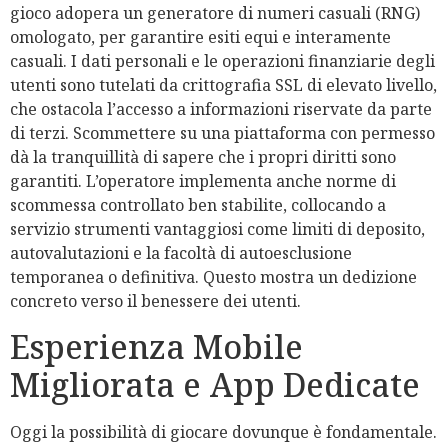
gioco adopera un generatore di numeri casuali (RNG)
omologato, per garantire esiti equi e interamente
casuali. I dati personali e le operazioni finanziarie degli
utenti sono tutelati da crittografia SSL di elevato livello,
che ostacola l’accesso a informazioni riservate da parte
di terzi. Scommettere su una piattaforma con permesso
dà la tranquillità di sapere che i propri diritti sono
garantiti. L’operatore implementa anche norme di
scommessa controllato ben stabilite, collocando a
servizio strumenti vantaggiosi come limiti di deposito,
autovalutazioni e la facoltà di autoesclusione
temporanea o definitiva. Questo mostra un dedizione
concreto verso il benessere dei utenti.
Esperienza Mobile
Migliorata e App Dedicate
Oggi la possibilità di giocare dovunque è fondamentale.