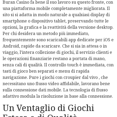
Buran Casino fa bene il suo lavoro su questo fronte, con
una piattaforma mobile completamente migliorata. Il
sito si si adatta in modo naturale a qualsiasi display di
smartphone o dispositivo tablet, preservando tutte le
opzioni, la grafica e la reattività della versione desktop.
Per chi desidera un metodo più immediato,
frequentemente sono scaricabili app dedicate per iOS e
Android, rapide da scaricare. Che si sia in attesa o in
viaggio, l’intera collezione di giochi, il servizio clienti e
le operazioni finanziarie restano a portata di mano,
senza cali di qualità. Il controllo touch è immediata, con
tasti di gioco ben separati e menu di rapida
navigazione. Pure i giochi con croupier dal vivo , che
necessitano uno flusso video affidabile, lavorano bene
sulla connessione dati mobile. La tecnologia di flusso
adattivo modula la risoluzione in base alla connessione.
Un Ventaglio di Giochi