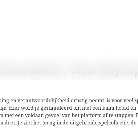
l Doordacht, Win Blij b
ming en verantwoordelijkheid ernstig neemt, is voor veel 
 zijn. Hier word je gestimuleerd om met een kalm hoofd e
 met een voldaan gevoel van het platform af te stappen. D
n doet. Je ziet het terug in de uitgebreide spelcollectie, 