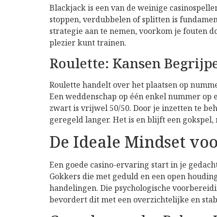
Blackjack is een van de weinige casinospell
stoppen, verdubbelen of splitten is fundamen
strategie aan te nemen, voorkom je fouten do
plezier kunt trainen.
Roulette: Kansen Begrijp
Roulette handelt over het plaatsen op numme
Een weddenschap op één enkel nummer op een E
zwart is vrijwel 50/50. Door je inzetten te b
geregeld langer. Het is en blijft een gokspe
De Ideale Mindset vo
Een goede casino-ervaring start in je gedacht
Gokkers die met geduld en een open houding va
handelingen. Die psychologische voorbereidin
bevordert dit met een overzichtelijke en sta