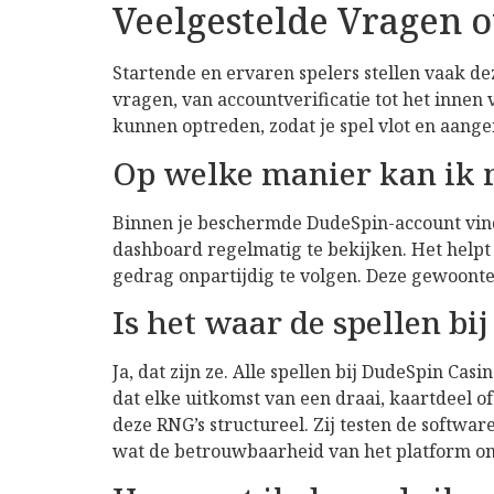
Veelgestelde Vragen o
Startende en ervaren spelers stellen vaak d
vragen, van accountverificatie tot het innen
kunnen optreden, zodat je spel vlot en aange
Op welke manier kan ik m
Binnen je beschermde DudeSpin-account vind je
dashboard regelmatig te bekijken. Het helpt j
gedrag onpartijdig te volgen. Deze gewoonte p
Is het waar de spellen bi
Ja, dat zijn ze. Alle spellen bij DudeSpin
dat elke uitkomst van een draai, kaartdeel 
deze RNG’s structureel. Zij testen de softwa
wat de betrouwbaarheid van het platform on