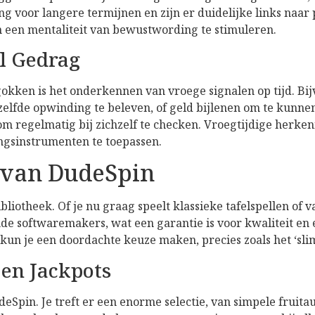
ting voor langere termijnen en zijn er duidelijke links naa
n een mentaliteit van bewustwording te stimuleren.
l Gedrag
kken is het onderkennen van vroege signalen op tijd. Bij
zelfde opwinding te beleven, of geld bijlenen om te kunne
m regelmatig bij zichzelf te checken. Vroegtijdige herken
ngsinstrumenten te toepassen.
 van DudeSpin
iotheek. Of je nu graag speelt klassieke tafelspellen of va
 softwaremakers, wat een garantie is voor kwaliteit en eer
kun je een doordachte keuze maken, precies zoals het ‘slim 
en Jackpots
eSpin. Je treft er een enorme selectie, van simpele fruita