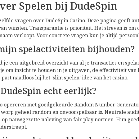
ver Spelen bij DudeSpin
ezelfde vragen over DudeSpin Casino. Deze pagina geeft an
 van winsten. Transparantie is prioriteit. Het streven is 
naam verloopt. Voor concrete vragen kun je altijd persoonl
ijn spelactiviteiten bijhouden?
 een uitgebreid overzicht van al je transacties en spelact
e om inzicht te houden in je uitgaven, de effectiviteit va
ast naadloos bij het ‘slim spelen’ idee van het casino.
j DudeSpin echt eerlijk?
 Casino opereren met goedgekeurde Random Number Generato
of worp geheel random en onvoorspelbaar is. Neutrale audi
re op nauwgezette naleving van fair play normen. Hun goedk
derstreept.