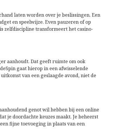
erhand laten worden over je beslissingen. Een
udget en speelwijze. Even pauzeren of op
is zelfdiscipline transformeert het casino-
nger aanhoudt. Dat geeft ruimte om ook
udeSpin gaat hierop in een afwisselende
n uitkomst van een geslaagde avond, niet de
e aanhoudend genot wil hebben bij een online
t dat je doordachte keuzes maakt. Je beheerst
een fijne toevoeging in plaats van een