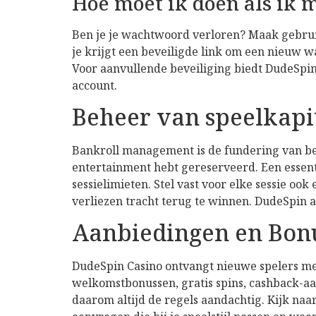
Hoe moet ik doen als ik
Ben je je wachtwoord verloren? Maak gebruik
je krijgt een beveiligde link om een nieuw 
Voor aanvullende beveiliging biedt DudeSpin,
account.
Beheer van speelkapi
Bankroll management is de fundering van bew
entertainment hebt gereserveerd. Een essenti
sessielimieten. Stel vast voor elke sessie ook
verliezen tracht terug te winnen. DudeSpin a
Aanbiedingen en Bon
DudeSpin Casino ontvangt nieuwe spelers me
welkomstbonussen, gratis spins, cashback-aan
daarom altijd de regels aandachtig. Kijk naar