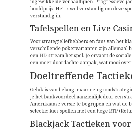
ingewikkelde verhaallijnen. Progressieve ja
hoofdprijs. Het is wel verstandig om deze spe
verstandig in.
Tafelspellen en Live Casi
Voor strategieliefhebbers en fans van het kl
verschillende pokervarianten zijn allemaal b
een HD-stream het spel. Je ervaart de social
een meer doordachte aanpak, wat mooi overeen
Doeltreffende Tactiek
Geluk is van belang, maar een grondstrategie
je het bankvoordeel aanzienlijk door een str
Amerikaanse versie te begrijpen en wat de b
selectie: kies spellen met een hoge RTP (Retur
Blackjack Tactieken voor