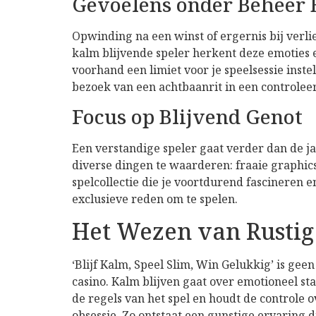
Gevoelens onder Beheer
Opwinding na een winst of ergernis bij verli
kalm blijvende speler herkent deze emoties 
voorhand een limiet voor je speelsessie instel
bezoek van een achtbaanrit in een control
Focus op Blijvend Genot
Een verstandige speler gaat verder dan de ja
diverse dingen te waarderen: fraaie graphics
spelcollectie die je voortdurend fascineren 
exclusieve reden om te spelen.
Het Wezen van Rustig
‘Blijf Kalm, Speel Slim, Win Gelukkig’ is ge
casino. Kalm blijven gaat over emotioneel sta
de regels van het spel en houdt de controle 
obsessie. Zo ontstaat een gunstige ervaring d