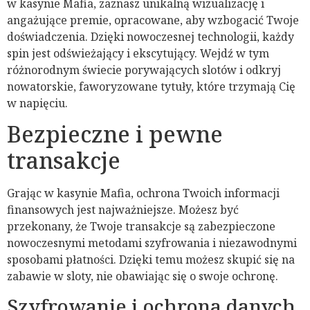
w kasynie Mafia, zaznasz unikalną wizualizację i
angażujące premie, opracowane, aby wzbogacić Twoje
doświadczenia. Dzięki nowoczesnej technologii, każdy
spin jest odświeżający i ekscytujący. Wejdź w tym
różnorodnym świecie porywających slotów i odkryj
nowatorskie, faworyzowane tytuły, które trzymają Cię
w napięciu.
Bezpieczne i pewne
transakcje
Grając w kasynie Mafia, ochrona Twoich informacji
finansowych jest najważniejsze. Możesz być
przekonany, że Twoje transakcje są zabezpieczone
nowoczesnymi metodami szyfrowania i niezawodnymi
sposobami płatności. Dzięki temu możesz skupić się na
zabawie w sloty, nie obawiając się o swoje ochronę.
Szyfrowanie i ochrona danych