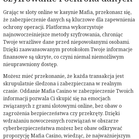
Grając w sloty online w kasynie Mafia, przekonasz się,
że zabezpieczenie danych są kluczowe dla zapewnienia
ochrony operacji. Platforma wykorzystuje
najnowocześniejsze metody szyfrowania, chroniąc
Twoje wrażliwe dane przed niepowołanymi osobami.
Dzięki zaawansowanym protokołom Twoje informacje
finansowe są ukryte, co czyni niemal niemożliwym
nieuprawniony dostęp.
Możesz mieć przekonanie, że każda transakcja jest
skrupulatnie śledzona i zabezpieczana w realnym
czasie. Oddanie Mafia Casino w zabezpieczenie Twoich
informacji pozwala Ci skupić się na emocjach
związanych z grami slotowymi online, bez obaw o
zagrożenia bezpieczeństwa czy przekręty. Dzięki
wdrażaniu nowoczesnych rozwiązań w obszarze
cyberbezpieczeństwa możesz bez obaw odkrywać
propozycję Mafia Casino, wiedząc, że najważniejszym