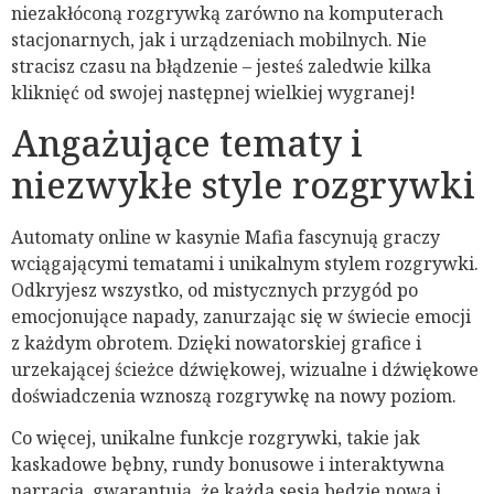
niezakłóconą rozgrywką zarówno na komputerach
stacjonarnych, jak i urządzeniach mobilnych. Nie
stracisz czasu na błądzenie – jesteś zaledwie kilka
kliknięć od swojej następnej wielkiej wygranej!
Angażujące tematy i
niezwykłe style rozgrywki
Automaty online w kasynie Mafia fascynują graczy
wciągającymi tematami i unikalnym stylem rozgrywki.
Odkryjesz wszystko, od mistycznych przygód po
emocjonujące napady, zanurzając się w świecie emocji
z każdym obrotem. Dzięki nowatorskiej grafice i
urzekającej ścieżce dźwiękowej, wizualne i dźwiękowe
doświadczenia wznoszą rozgrywkę na nowy poziom.
Co więcej, unikalne funkcje rozgrywki, takie jak
kaskadowe bębny, rundy bonusowe i interaktywna
narracja, gwarantują, że każda sesja będzie nowa i