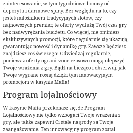
zainteresowanie, w tym tygodniowe bonusy od
depozytu i darmowe spiny. Bez względu na to, czy
jesteś miłośnikiem tradycyjnych slotów, czy
najnowszych premier, te oferty wydłużą Twój czas gry
bez nadwyrężania budżetu. Co więcej, nie ominiesz
ekskluzywnych promocji, które regularnie się ukazują,
gwarantując nowość i dynamikę gry. Zawsze będziesz
znajdziesz coś świeżego! Odwiedzaj regularnie,
ponieważ oferty ograniczone czasowo mogą ulepszyć
Twoje wrażenia z gry. Bądź na bieżąco i obserwuj, jak
Twoje wygrane rosną dzięki tym innowacyjnym
promocjom w kasynie Mafia!
Program lojalnościowy
W kasynie Mafia przekonasz się, że Program
Lojalnościowy nie tylko wzbogaci Twoje wrażenia z
gry, ale także zapewni Ci stałe nagrody za Twoje
zaangażowanie. Ten innowacyjny program został