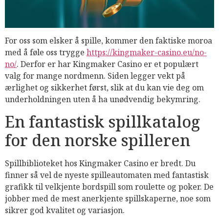
For oss som elsker å spille, kommer den faktiske moroa
med å føle oss trygge
https://kingmaker-casino.eu/no-
no/
. Derfor er har Kingmaker Casino er et populært
valg for mange nordmenn. Siden legger vekt på
ærlighet og sikkerhet først, slik at du kan vie deg om
underholdningen uten å ha unødvendig bekymring.
En fantastisk spillkatalog
for den norske spilleren
Spillbiblioteket hos Kingmaker Casino er bredt. Du
finner så vel de nyeste spilleautomaten med fantastisk
grafikk til velkjente bordspill som roulette og poker. De
jobber med de mest anerkjente spillskaperne, noe som
sikrer god kvalitet og variasjon.