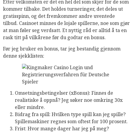
Etter velkomsten er det en hel del som skjer for de som
kommer tilbake. Det holdes turneringer, det deles ut
gratisspinn, og det fremkommer andre uventede
tilbud. Casinoet minnes de lojale spillerne, noe som gjør
at man føler seg verdsatt. Et nyttig råd er alltid å ta en
rask titt på vilkårene før du godtar en bonus.
Før jeg bruker en bonus, tar jeg bestandig gjennom
denne sjekklisten:
Omsetningsbetingelser (xBonus): Finnes de
realistiske å oppnå? Jeg søker noe omkring 30x
eller mindre.
Bidrag fra spill: Hvilken type spill kan jeg spille?
Spillemaskiner regnes som oftest for 100 prosent.
Frist: Hvor mange dager har jeg på meg?