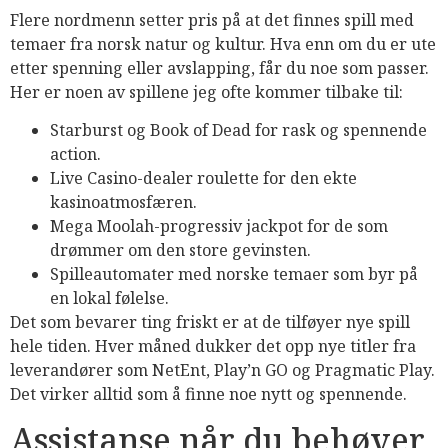
Flere nordmenn setter pris på at det finnes spill med
temaer fra norsk natur og kultur. Hva enn om du er ute
etter spenning eller avslapping, får du noe som passer.
Her er noen av spillene jeg ofte kommer tilbake til:
Starburst og Book of Dead for rask og spennende
action.
Live Casino-dealer roulette for den ekte
kasinoatmosfæren.
Mega Moolah-progressiv jackpot for de som
drømmer om den store gevinsten.
Spilleautomater med norske temaer som byr på
en lokal følelse.
Det som bevarer ting friskt er at de tilføyer nye spill
hele tiden. Hver måned dukker det opp nye titler fra
leverandører som NetEnt, Play’n GO og Pragmatic Play.
Det virker alltid som å finne noe nytt og spennende.
Assistanse når du behøver