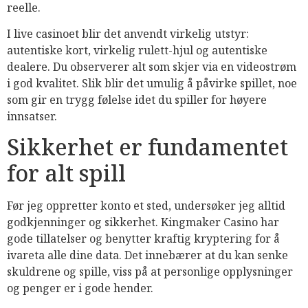
reelle.
I live casinoet blir det anvendt virkelig utstyr:
autentiske kort, virkelig rulett-hjul og autentiske
dealere. Du observerer alt som skjer via en videostrøm
i god kvalitet. Slik blir det umulig å påvirke spillet, noe
som gir en trygg følelse idet du spiller for høyere
innsatser.
Sikkerhet er fundamentet
for alt spill
Før jeg oppretter konto et sted, undersøker jeg alltid
godkjenninger og sikkerhet. Kingmaker Casino har
gode tillatelser og benytter kraftig kryptering for å
ivareta alle dine data. Det innebærer at du kan senke
skuldrene og spille, viss på at personlige opplysninger
og penger er i gode hender.