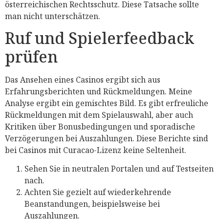
österreichischen Rechtsschutz. Diese Tatsache sollte
man nicht unterschätzen.
Ruf und Spielerfeedback
prüfen
Das Ansehen eines Casinos ergibt sich aus
Erfahrungsberichten und Rückmeldungen. Meine
Analyse ergibt ein gemischtes Bild. Es gibt erfreuliche
Rückmeldungen mit dem Spielauswahl, aber auch
Kritiken über Bonusbedingungen und sporadische
Verzögerungen bei Auszahlungen. Diese Berichte sind
bei Casinos mit Curacao-Lizenz keine Seltenheit.
Sehen Sie in neutralen Portalen und auf Testseiten
nach.
Achten Sie gezielt auf wiederkehrende
Beanstandungen, beispielsweise bei
Auszahlungen.