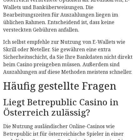
Wallets und Banküberweisungen. Die
Bearbeitungszeiten für Auszahlungen liegen im
üblichen Rahmen. Entscheidend ist, dass keine
versteckten Gebühren anfallen.
Ich selbst empfehle zur Nutzung von E-Wallets wie
Skrill oder Neteller. Sie gewähren eine extra
Sicherheitsschicht, da Sie Ihre Bankdaten nicht direkt
beim Casino preisgeben müssen. Außerdem sind
Auszahlungen auf diese Methoden meistens schneller.
Häufig gestellte Fragen
Liegt Betrepublic Casino in
Österreich zulässig?
Die Nutzung ausländischer Online-Casinos wie
Betrepublic ist für österreichische Spieler in einer