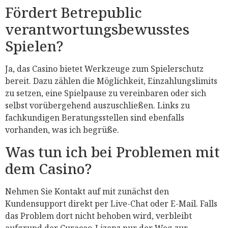
Fördert Betrepublic
verantwortungsbewusstes
Spielen?
Ja, das Casino bietet Werkzeuge zum Spielerschutz
bereit. Dazu zählen die Möglichkeit, Einzahlungslimits
zu setzen, eine Spielpause zu vereinbaren oder sich
selbst vorübergehend auszuschließen. Links zu
fachkundigen Beratungsstellen sind ebenfalls
vorhanden, was ich begrüße.
Was tun ich bei Problemen mit
dem Casino?
Nehmen Sie Kontakt auf mit zunächst den
Kundensupport direkt per Live-Chat oder E-Mail. Falls
das Problem dort nicht behoben wird, verbleibt
aufgrund der Curacao-Lizenz nur der Weg zur