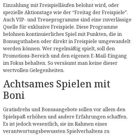
Einzahlung mit Freispielläufen belohnt wird, oder
spezielle Aktionstage wie der “Freitag der Freispiele”.
Auch VIP- und Treueprogramme sind eine zuverlässige
Quelle für exklusive Freispiele. Diese Programme
belohnen kontinuierliches Spiel mit Punkten, die in
Bonusguthaben oder direkt in Freispiele umgewandelt
werden können. Wer regelmäßig spielt, soll den
Promotions-Bereich und den eigenen E-Mail-Eingang
im Fokus behalten. So versäumt man keine dieser
wertvollen Gelegenheiten.
Achtsames Spielen mit
Boni
Gratisdrehs und Bonusangebote sollen vor allem den
Spielspaß erhöhen und andere Erfahrungen schaffen.
Es ist jedoch wesentlich, sie im Rahmen eines
verantwortungsbewussten Spielverhaltens zu