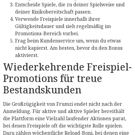
Entscheide Spiele, die zu deiner Spielweise und
deiner Risikobereitschaft passen.
Verwende Freispiele innerhalb ihrer
Gültigkeitsdauer und sieh regelmäßig im
Promotions-Bereich vorbei.
Frag beim Kundenservice um, wenn du etwas
nicht kapierst. Am besten, bevor du den Bonus
aktivierst.
Wiederkehrende Freispiel-
Promotions für treue
Bestandskunden
Die Großzügigkeit von Frumzi endet nicht nach der
Anmeldung. Für aktive und aktive Spieler bereithält
die Plattform eine Vielzahl laufender Aktionen parat,
bei denen Freispiele oft die wichtigste Rolle spielen.
Dazu zählen wöchentliche Reload-Boni, bei denen eine