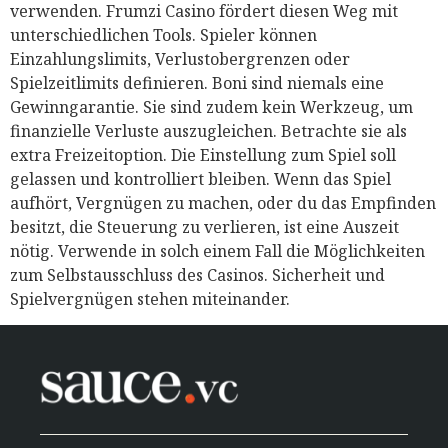
verwenden. Frumzi Casino fördert diesen Weg mit
unterschiedlichen Tools. Spieler können
Einzahlungslimits, Verlustobergrenzen oder
Spielzeitlimits definieren. Boni sind niemals eine
Gewinngarantie. Sie sind zudem kein Werkzeug, um
finanzielle Verluste auszugleichen. Betrachte sie als
extra Freizeitoption. Die Einstellung zum Spiel soll
gelassen und kontrolliert bleiben. Wenn das Spiel
aufhört, Vergnügen zu machen, oder du das Empfinden
besitzt, die Steuerung zu verlieren, ist eine Auszeit
nötig. Verwende in solch einem Fall die Möglichkeiten
zum Selbstausschluss des Casinos. Sicherheit und
Spielvergnügen stehen miteinander.