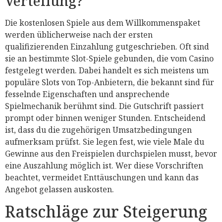
Verteilung?
Die kostenlosen Spiele aus dem Willkommenspaket
werden üblicherweise nach der ersten
qualifizierenden Einzahlung gutgeschrieben. Oft sind
sie an bestimmte Slot-Spiele gebunden, die vom Casino
festgelegt werden. Dabei handelt es sich meistens um
populäre Slots von Top-Anbietern, die bekannt sind für
fesselnde Eigenschaften und ansprechende
Spielmechanik berühmt sind. Die Gutschrift passiert
prompt oder binnen weniger Stunden. Entscheidend
ist, dass du die zugehörigen Umsatzbedingungen
aufmerksam prüfst. Sie legen fest, wie viele Male du
Gewinne aus den Freispielen durchspielen musst, bevor
eine Auszahlung möglich ist. Wer diese Vorschriften
beachtet, vermeidet Enttäuschungen und kann das
Angebot gelassen auskosten.
Ratschläge zur Steigerung