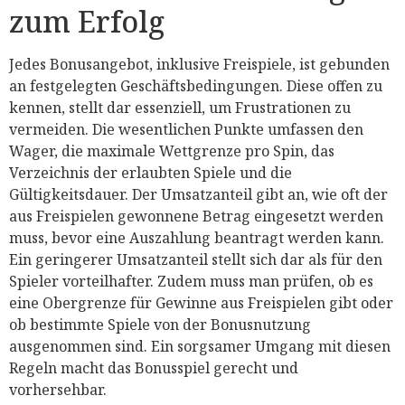
zum Erfolg
Jedes Bonusangebot, inklusive Freispiele, ist gebunden
an festgelegten Geschäftsbedingungen. Diese offen zu
kennen, stellt dar essenziell, um Frustrationen zu
vermeiden. Die wesentlichen Punkte umfassen den
Wager, die maximale Wettgrenze pro Spin, das
Verzeichnis der erlaubten Spiele und die
Gültigkeitsdauer. Der Umsatzanteil gibt an, wie oft der
aus Freispielen gewonnene Betrag eingesetzt werden
muss, bevor eine Auszahlung beantragt werden kann.
Ein geringerer Umsatzanteil stellt sich dar als für den
Spieler vorteilhafter. Zudem muss man prüfen, ob es
eine Obergrenze für Gewinne aus Freispielen gibt oder
ob bestimmte Spiele von der Bonusnutzung
ausgenommen sind. Ein sorgsamer Umgang mit diesen
Regeln macht das Bonusspiel gerecht und
vorhersehbar.