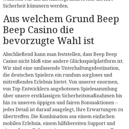
Sicherheit kümmern werden.
Aus welchem Grund Beep
Beep Casino die
bevorzugte Wahl ist
Abschließend kann man feststellen, dass Beep Beep
Casino nicht bloß eine andere Glücksspielplattform ist.
Wir sind eine umfassende Unterhaltungsdestination,
die deutschen Spielern ein rundum sorgloses und
mitreißendes Erlebnis bietet. Von unserer enormen,
von Top-Entwicklern angebotenen Spielesammlung
über unsere erstklassigen Sicherheitsmaßnahmen bis
hin zu unseren üppigen und fairen Bonusaktionen –
jedes Detail ist darauf ausgelegt, Ihre Erwartungen zu
übertreffen. Die Kombination aus einem einfachen
mobilen Erlebnis, einem hilfsbereiten Support und