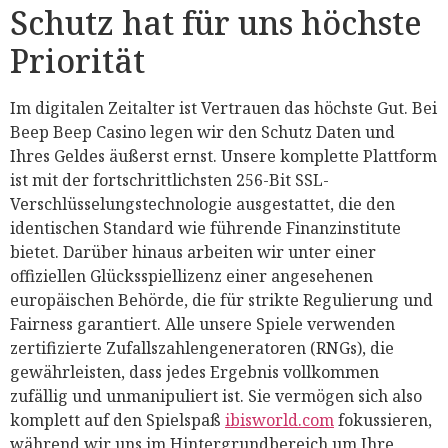
Schutz hat für uns höchste
Priorität
Im digitalen Zeitalter ist Vertrauen das höchste Gut. Bei
Beep Beep Casino legen wir den Schutz Daten und
Ihres Geldes äußerst ernst. Unsere komplette Plattform
ist mit der fortschrittlichsten 256-Bit SSL-
Verschlüsselungstechnologie ausgestattet, die den
identischen Standard wie führende Finanzinstitute
bietet. Darüber hinaus arbeiten wir unter einer
offiziellen Glücksspiellizenz einer angesehenen
europäischen Behörde, die für strikte Regulierung und
Fairness garantiert. Alle unsere Spiele verwenden
zertifizierte Zufallszahlengeneratoren (RNGs), die
gewährleisten, dass jedes Ergebnis vollkommen
zufällig und unmanipuliert ist. Sie vermögen sich also
komplett auf den Spielspaß
ibisworld.com
fokussieren,
während wir uns im Hintergrundbereich um Ihre