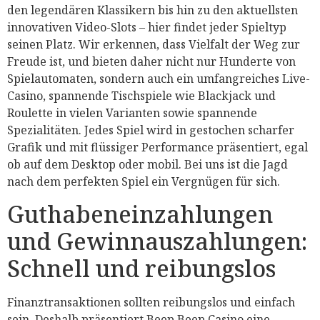
den legendären Klassikern bis hin zu den aktuellsten
innovativen Video-Slots – hier findet jeder Spieltyp
seinen Platz. Wir erkennen, dass Vielfalt der Weg zur
Freude ist, und bieten daher nicht nur Hunderte von
Spielautomaten, sondern auch ein umfangreiches Live-
Casino, spannende Tischspiele wie Blackjack und
Roulette in vielen Varianten sowie spannende
Spezialitäten. Jedes Spiel wird in gestochen scharfer
Grafik und mit flüssiger Performance präsentiert, egal
ob auf dem Desktop oder mobil. Bei uns ist die Jagd
nach dem perfekten Spiel ein Vergnügen für sich.
Guthabeneinzahlungen
und Gewinnauszahlungen:
Schnell und reibungslos
Finanztransaktionen sollten reibungslos und einfach
sein. Deshalb präsentiert Beep Beep Casino eine