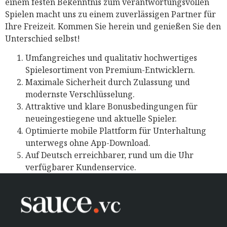
einem festen Bekenntnis zum verantwortungsvollen
Spielen macht uns zu einem zuverlässigen Partner für
Ihre Freizeit. Kommen Sie herein und genießen Sie den
Unterschied selbst!
Umfangreiches und qualitativ hochwertiges
Spielesortiment von Premium-Entwicklern.
Maximale Sicherheit durch Zulassung und
modernste Verschlüsselung.
Attraktive und klare Bonusbedingungen für
neueingestiegene und aktuelle Spieler.
Optimierte mobile Plattform für Unterhaltung
unterwegs ohne App-Download.
Auf Deutsch erreichbarer, rund um die Uhr
verfügbarer Kundenservice.