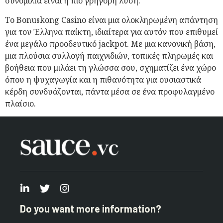
συνομιλία είναι η πιο γρήγορη λύση.
Το Bonuskong Casino είναι μια ολοκληρωμένη απάντηση
για τον Έλληνα παίκτη, ιδιαίτερα για αυτόν που επιθυμεί
ένα μεγάλο προοδευτικό jackpot. Με μια κανονική βάση,
μια πλούσια συλλογή παιχνιδιών, τοπικές πληρωμές και
βοήθεια που μιλάει τη γλώσσα σου, σχηματίζει ένα χώρο
όπου η ψυχαγωγία και η πιθανότητα για ουσιαστικά
κέρδη συνδυάζονται, πάντα μέσα σε ένα προφυλαγμένο
πλαίσιο.
Do you want more information?