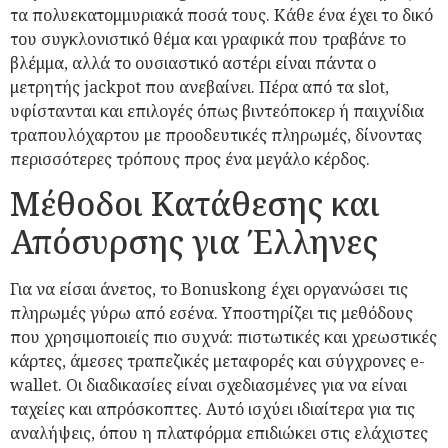
τα πολυεκατομμυριακά ποσά τους. Κάθε ένα έχει το δικό
του συγκλονιστικό θέμα και γραφικά που τραβάνε το
βλέμμα, αλλά το ουσιαστικό αστέρι είναι πάντα ο
μετρητής jackpot που ανεβαίνει. Πέρα από τα slot,
υφίστανται και επιλογές όπως βιντεόποκερ ή παιχνίδια
τραπουλόχαρτου με προοδευτικές πληρωμές, δίνοντας
περισσότερες τρόπους προς ένα μεγάλο κέρδος.
Μέθοδοι Κατάθεσης και
Απόσυρσης για Έλληνες
Για να είσαι άνετος, το Bonuskong έχει οργανώσει τις
πληρωμές γύρω από εσένα. Υποστηρίζει τις μεθόδους
που χρησιμοποιείς πιο συχνά: πιστωτικές και χρεωστικές
κάρτες, άμεσες τραπεζικές μεταφορές και σύγχρονες e-
wallet. Οι διαδικασίες είναι σχεδιασμένες για να είναι
ταχείες και απρόσκοπτες. Αυτό ισχύει ιδιαίτερα για τις
αναλήψεις, όπου η πλατφόρμα επιδιώκει στις ελάχιστες