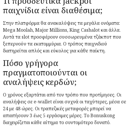
Τι προοδευτικά jackpot
παιχνίδια είναι διαθέσιμα;
Στην πλατφόρμα θα ανακαλύψεις τα μεγάλα ονόματα:
Mega Moolah, Major Millions, King Cashalot και άλλα.
Αυτά τα slot προσφέρουν συσσωρευμένα τζάκποτ που
ξεπερνούν τα εκατομμύρια. Ο τρόπος παιχνιδιού
διατηρείται απλός και εύκολος για κάθε παίκτη.
Πόσο γρήγορα
πραγματοποιούνται οι
αναλήψεις κερδών;
Ο χρόνος εξαρτάται από τον τρόπο που προτίμησες. Οι
αναλήψεις σε e-wallet είναι συχνά οι ταχύτερες, μέσα σε
24 με 48 ώρες. Οι τραπεζικές μεταφορές μπορεί να
απαιτήσουν 3 έως 5 εργάσιμες μέρες. Το Bonuskong
διαχειρίζεται κάθε αίτημα το συντομότερο δυνατό.