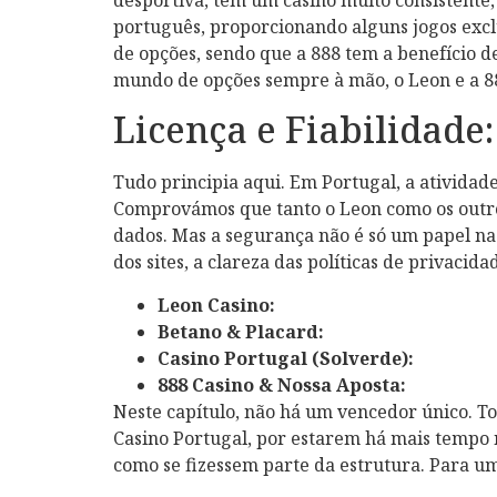
português, proporcionando alguns jogos excl
de opções, sendo que a 888 tem a benefício d
mundo de opções sempre à mão, o Leon e a 88
Licença e Fiabilidade
Tudo principia aqui. Em Portugal, a atividade
Comprovámos que tanto o Leon como os outros 
dados. Mas a segurança não é só um papel na
dos sites, a clareza das políticas de privacid
Leon Casino:
Betano & Placard:
Casino Portugal (Solverde):
888 Casino & Nossa Aposta:
Neste capítulo, não há um vencedor único. T
Casino Portugal, por estarem há mais tempo 
como se fizessem parte da estrutura. Para um