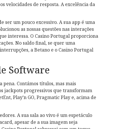
s velocidades de resposta. A excelência da
de ser um pouco excessivo. A sua app é uma
olucionou as nossas questões nas interações
que interessa. O Casino Portugal proporciona
ções. No saldo final, se quer uma
 interrupções, a Betano e o Casino Portugal
de Software
 a pena. Contámos títulos, mas mais
, os jackpots progressivos que transformam
NetEnt, Play’n GO, Pragmatic Play e, acima de
edores. A sua sala ao vivo é um espetáculo
acard, apesar de a sua imagem seja
O Casino Portugal sobressai com um toque