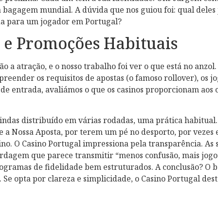
 bagagem mundial. A dúvida que nos guiou foi: qual deles 
a para um jogador em Portugal?
s e Promoções Habituais
o a atração, e o nosso trabalho foi ver o que está no anzol
ender os requisitos de apostas (o famoso rollover), os jog
de entrada, avaliámos o que os casinos proporcionam aos cl
das distribuído em várias rodadas, uma prática habitual. O
o e a Nossa Aposta, por terem um pé no desporto, por vez
no. O Casino Portugal impressiona pela transparência. As s
bordagem que parece transmitir “menos confusão, mais jogo
ogramas de fidelidade bem estruturados. A conclusão? O b
e opta por clareza e simplicidade, o Casino Portugal dest