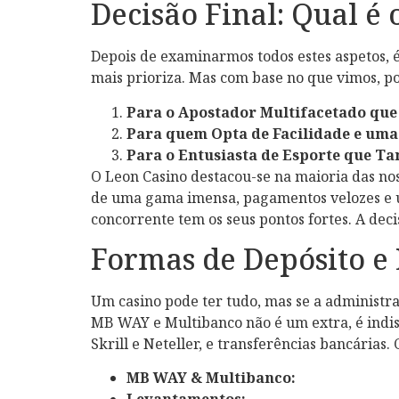
Decisão Final: Qual é 
Depois de examinarmos todos estes aspetos, é
mais prioriza. Mas com base no que vimos, 
Para o Apostador Multifacetado que 
Para quem Opta de Facilidade e uma
Para o Entusiasta de Esporte que T
O Leon Casino destacou-se na maioria das no
de uma gama imensa, pagamentos velozes e 
concorrente tem os seus pontos fortes. A decisã
Formas de Depósito e
Um casino pode ter tudo, mas se a administra
MB WAY e Multibanco não é um extra, é indis
Skrill e Neteller, e transferências bancárias
MB WAY & Multibanco: