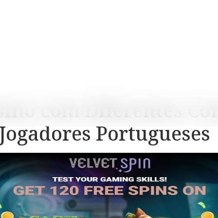
sino com Diferentes Co
 Jogadores Portugueses