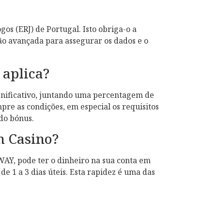
gos (ERJ) de Portugal. Isto obriga-o a
ão avançada para assegurar os dados e o
 aplica?
ignificativo, juntando uma percentagem de
pre as condições, em especial os requisitos
do bónus.
n Casino?
WAY, pode ter o dinheiro na sua conta em
e 1 a 3 dias úteis. Esta rapidez é uma das