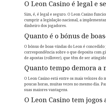
O Leon Casino é legal e 
Sim, é, é legal e seguro. O Leon Casino funci
cumprir a legislação nacional, a implementa
dinheiro dos jogadores.
Quanto é o bónus de boas
O bónus de boas-vindas do Leon é concedido p
correspondência sobre o que deposita com gir
de apostas (rollover), que têm de ser atingi
Quanto tempo demora a r
O Leon Casino está entre os mais velozes do
poucas horas, muitas vezes no mesmo dia. Par
suas maiores vantagens.
O Leon Casino tem jogos 