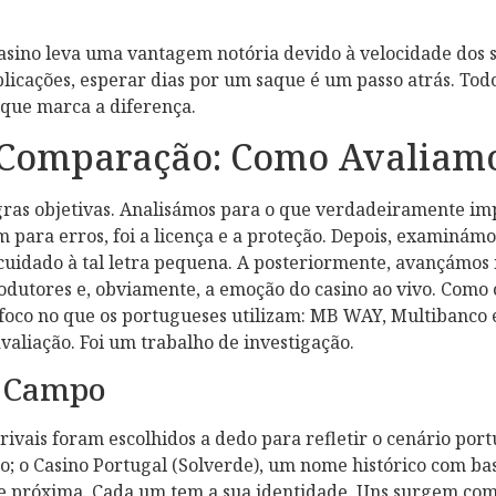
Casino leva uma vantagem notória devido à velocidade do
aplicações, esperar dias por um saque é um passo atrás. T
o que marca a diferença.
Comparação: Como Avaliamos
regras objetivas. Analisámos para o que verdadeiramente i
 para erros, foi a licença e a proteção. Depois, examinám
uidado à tal letra pequena. A posteriormente, avançámos
produtores e, obviamente, a emoção do casino ao vivo. Como 
co no que os portugueses utilizam: MB WAY, Multibanco e 
avaliação. Foi um trabalho de investigação.
m Campo
 rivais foram escolhidos a dedo para refletir o cenário por
; o Casino Portugal (Solverde), um nome histórico com bas
de próxima. Cada um tem a sua identidade. Uns surgem com 