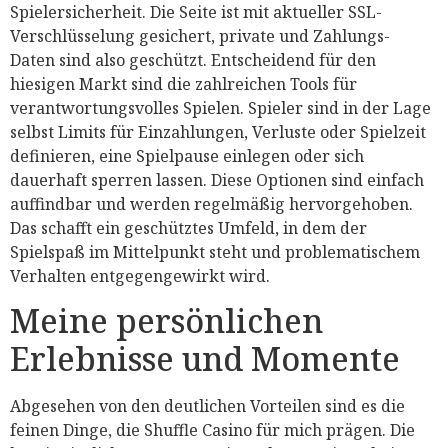
Spielersicherheit. Die Seite ist mit aktueller SSL-
Verschlüsselung gesichert, private und Zahlungs-
Daten sind also geschützt. Entscheidend für den
hiesigen Markt sind die zahlreichen Tools für
verantwortungsvolles Spielen. Spieler sind in der Lage
selbst Limits für Einzahlungen, Verluste oder Spielzeit
definieren, eine Spielpause einlegen oder sich
dauerhaft sperren lassen. Diese Optionen sind einfach
auffindbar und werden regelmäßig hervorgehoben.
Das schafft ein geschütztes Umfeld, in dem der
Spielspaß im Mittelpunkt steht und problematischem
Verhalten entgegengewirkt wird.
Meine persönlichen
Erlebnisse und Momente
Abgesehen von den deutlichen Vorteilen sind es die
feinen Dinge, die Shuffle Casino für mich prägen. Die