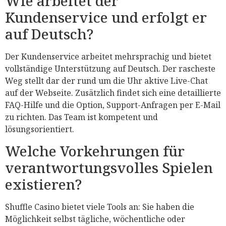
Wie arbeitet der
Kundenservice und erfolgt er
auf Deutsch?
Der Kundenservice arbeitet mehrsprachig und bietet
vollständige Unterstützung auf Deutsch. Der rascheste
Weg stellt dar der rund um die Uhr aktive Live-Chat
auf der Webseite. Zusätzlich findet sich eine detaillierte
FAQ-Hilfe und die Option, Support-Anfragen per E-Mail
zu richten. Das Team ist kompetent und
lösungsorientiert.
Welche Vorkehrungen für
verantwortungsvolles Spielen
existieren?
Shuffle Casino bietet viele Tools an: Sie haben die
Möglichkeit selbst tägliche, wöchentliche oder