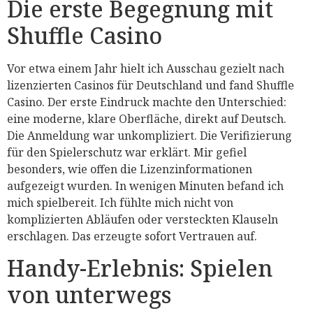
Die erste Begegnung mit
Shuffle Casino
Vor etwa einem Jahr hielt ich Ausschau gezielt nach
lizenzierten Casinos für Deutschland und fand Shuffle
Casino. Der erste Eindruck machte den Unterschied:
eine moderne, klare Oberfläche, direkt auf Deutsch.
Die Anmeldung war unkompliziert. Die Verifizierung
für den Spielerschutz war erklärt. Mir gefiel
besonders, wie offen die Lizenzinformationen
aufgezeigt wurden. In wenigen Minuten befand ich
mich spielbereit. Ich fühlte mich nicht von
komplizierten Abläufen oder versteckten Klauseln
erschlagen. Das erzeugte sofort Vertrauen auf.
Handy-Erlebnis: Spielen
von unterwegs