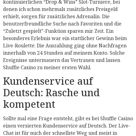
kontinuierlichen “Drop & Wins” Slot-Turniere, bei
denen ich schon mehrmals zusätzliches Preisgeld
erhielt, sorgen für zusätzliches Adrenalin. Die
benutzerfreundliche Suche nach Favoriten und die
“Zuletzt gespielt”-Funktion sparen mir Zeit. Ein
besonderes Erlebnis war ein stattlicher Gewinn beim
Live-Roulette: Die Auszahlung ging ohne Nachfragen
innerhalb von 24 Stunden auf meinem Konto. Solche
Ereignisse untermauern das Vertrauen und lassen
Shuffle Casino zu meiner ersten Wahl.
Kundenservice auf
Deutsch: Rasche und
kompetent
Sollte mal eine Frage entsteht, gibt es bei Shuffle Casino
einen versierten Kundenservice auf Deutsch. Der Live-
Chat ist für mich der schnellste Weg und meist in