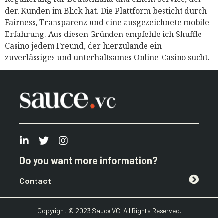
den Kunden im Blick hat. Die Plattform besticht durch
Fairness, Transparenz und eine ausgezeichnete mobile
Erfahrung. Aus diesen Gründen empfehle ich Shuffle
Casino jedem Freund, der hierzulande ein
zuverlässiges und unterhaltsames Online-Casino sucht.
Do you want more information?
Contact
Copyright © 2023 Sauce.VC. All Rights Reserved.