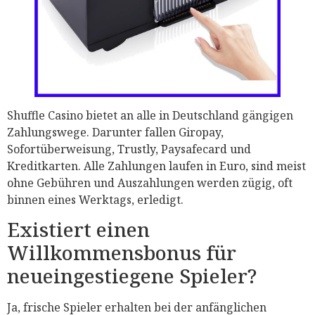
Shuffle Casino bietet an alle in Deutschland gängigen
Zahlungswege. Darunter fallen Giropay,
Sofortüberweisung, Trustly, Paysafecard und
Kreditkarten. Alle Zahlungen laufen in Euro, sind meist
ohne Gebühren und Auszahlungen werden zügig, oft
binnen eines Werktags, erledigt.
Existiert einen
Willkommensbonus für
neueingestiegene Spieler?
Ja, frische Spieler erhalten bei der anfänglichen