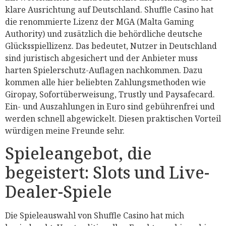
klare Ausrichtung auf Deutschland. Shuffle Casino hat
die renommierte Lizenz der MGA (Malta Gaming
Authority) und zusätzlich die behördliche deutsche
Glücksspiellizenz. Das bedeutet, Nutzer in Deutschland
sind juristisch abgesichert und der Anbieter muss
harten Spielerschutz-Auflagen nachkommen. Dazu
kommen alle hier beliebten Zahlungsmethoden wie
Giropay, Sofortüberweisung, Trustly und Paysafecard.
Ein- und Auszahlungen in Euro sind gebührenfrei und
werden schnell abgewickelt. Diesen praktischen Vorteil
würdigen meine Freunde sehr.
Spieleangebot, die
begeistert: Slots und Live-
Dealer-Spiele
Die Spieleauswahl von Shuffle Casino hat mich