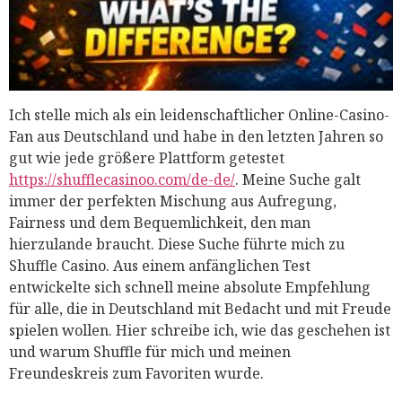
Ich stelle mich als ein leidenschaftlicher Online-Casino-
Fan aus Deutschland und habe in den letzten Jahren so
gut wie jede größere Plattform getestet
https://shufflecasinoo.com/de-de/
. Meine Suche galt
immer der perfekten Mischung aus Aufregung,
Fairness und dem Bequemlichkeit, den man
hierzulande braucht. Diese Suche führte mich zu
Shuffle Casino. Aus einem anfänglichen Test
entwickelte sich schnell meine absolute Empfehlung
für alle, die in Deutschland mit Bedacht und mit Freude
spielen wollen. Hier schreibe ich, wie das geschehen ist
und warum Shuffle für mich und meinen
Freundeskreis zum Favoriten wurde.