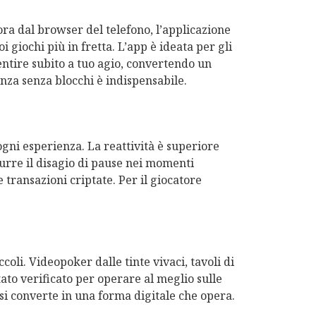
ra dal browser del telefono, l’applicazione
i giochi più in fretta. L’app è ideata per gli
a sentire subito a tuo agio, convertendo un
nza senza blocchi è indispensabile.
ogni esperienza. La reattività è superiore
durre il disagio di pause nei momenti
 transazioni criptate. Per il giocatore
coli. Videopoker dalle tinte vivaci, tavoli di
stato verificato per operare al meglio sulle
o si converte in una forma digitale che opera.