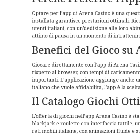
Optare per l’app di Arena Casino è una questi
installata garantisce prestazioni ottimali. Ric
utenti italiani, con un’dedizione alle loro abit
attimo di pausa in un momento di intrattenim
Benefici del Gioco su
Giocare direttamente con l’app di Arena Casin
rispetto al browser, con tempi di caricamento
importanti. L’applicazione aggiunge anche un l
italiano che vuole affidabilità, l’app è la scelt
Il Catalogo Giochi Ot
L’offerta di giochi nell’app Arena Casino è sta
blackjack e roulette con interfaccia tattile, u
reti mobili italiane, con animazioni fluide e 