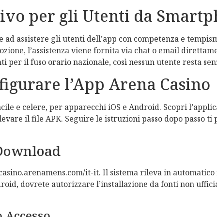
sivo per gli Utenti da Smart
ile ad assistere gli utenti dell’app con competenza e tempism
zione, l’assistenza viene fornita via chat o email direttame
nti per il fuso orario nazionale, così nessun utente resta sen
figurare l’App Arena Casino
cile e celere, per apparecchi iOS e Android. Scopri l’applic
evare il file APK. Seguire le istruzioni passo dopo passo ti 
 Download
 casino.arenamens.com/it-it. Il sistema rileva in automatico i
id, dovrete autorizzare l’installazione da fonti non ufficia
o Accesso