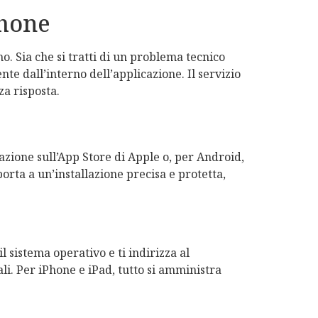
phone
o. Sia che si tratti di un problema tecnico
nte dall’interno dell’applicazione. Il servizio
za risposta.
azione sull’App Store di Apple o, per Android,
porta a un’installazione precisa e protetta,
l sistema operativo e ti indirizza al
li. Per iPhone e iPad, tutto si amministra