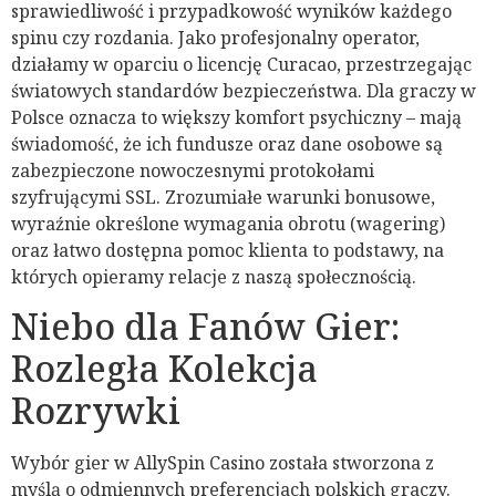
sprawiedliwość i przypadkowość wyników każdego
spinu czy rozdania. Jako profesjonalny operator,
działamy w oparciu o licencję Curacao, przestrzegając
światowych standardów bezpieczeństwa. Dla graczy w
Polsce oznacza to większy komfort psychiczny – mają
świadomość, że ich fundusze oraz dane osobowe są
zabezpieczone nowoczesnymi protokołami
szyfrującymi SSL. Zrozumiałe warunki bonusowe,
wyraźnie określone wymagania obrotu (wagering)
oraz łatwo dostępna pomoc klienta to podstawy, na
których opieramy relacje z naszą społecznością.
Niebo dla Fanów Gier:
Rozległa Kolekcja
Rozrywki
Wybór gier w AllySpin Casino została stworzona z
myślą o odmiennych preferencjach polskich graczy.