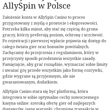
AllySpin w Polsce
Założenie konta w AllySpin Casino to proces
przygotowany z myślą o prostocie i ekspresowości.
Potrzeba kilka minut, aby stać się częścią do grona
graczy, którzy preferują poziom, ochronę i uczciwość.
Po rejestracji i pierwszej wpłacie pojawia się dostęp do
całego świata gier oraz bonusów powitalnych.
Zachęcamy do przejrzenia z regulaminem, który w
przejrzysty sposób przedstawia wszystkie zasady.
Pamiętajcie, aby grać rozsądnie, wyznaczać sobie limity
i uważać grę przede wszystkim jako formę rozrywki,
gdzie wygrane są przyjemnym, ale nie
gwarantowanym, dodatkiem.
AllySpin Casino stara się być platformą, która
integrowa w sobie optymalne cechy nowoczesnego
kasyna online: szeroką ofertę gier od najlepszych
dostawców, jasne warunki, chronione transakcje w