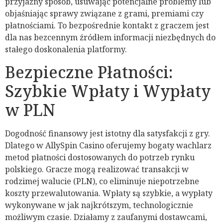
przyjazny sposób, usuwając potencjalne problemy lub
objaśniając sprawy związane z grami, premiami czy
płatnościami. To bezpośrednie kontakt z graczem jest
dla nas bezcennym źródłem informacji niezbędnych do
stałego doskonalenia platformy.
Bezpieczne Płatności:
Szybkie Wpłaty i Wypłaty
w PLN
Dogodność finansowy jest istotny dla satysfakcji z gry.
Dlatego w AllySpin Casino oferujemy bogaty wachlarz
metod płatności dostosowanych do potrzeb rynku
polskiego. Gracze mogą realizować transakcji w
rodzimej walucie (PLN), co eliminuje niepotrzebne
koszty przewalutowania. Wpłaty są szybkie, a wypłaty
wykonywane w jak najkrótszym, technologicznie
możliwym czasie. Działamy z zaufanymi dostawcami,