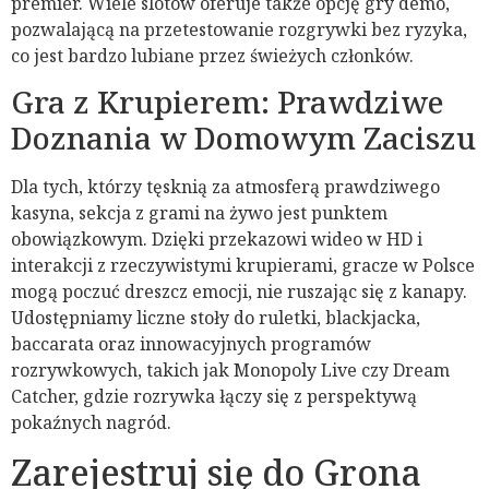
premier. Wiele slotów oferuje także opcję gry demo,
pozwalającą na przetestowanie rozgrywki bez ryzyka,
co jest bardzo lubiane przez świeżych członków.
Gra z Krupierem: Prawdziwe
Doznania w Domowym Zaciszu
Dla tych, którzy tęsknią za atmosferą prawdziwego
kasyna, sekcja z grami na żywo jest punktem
obowiązkowym. Dzięki przekazowi wideo w HD i
interakcji z rzeczywistymi krupierami, gracze w Polsce
mogą poczuć dreszcz emocji, nie ruszając się z kanapy.
Udostępniamy liczne stoły do ruletki, blackjacka,
baccarata oraz innowacyjnych programów
rozrywkowych, takich jak Monopoly Live czy Dream
Catcher, gdzie rozrywka łączy się z perspektywą
pokaźnych nagród.
Zarejestruj się do Grona