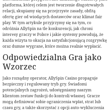
platforma, której celem jest tworzenie długotrwałych
relacji, skupiamy się na przejrzyste zasady, obfitą
ofertę gier od wiodących dostawców oraz klimat fair
play. W tym artykule przyjrzymy się na tym, co
odróżnia AllySpin na tle konkurencji, jak chroni
interesy graczy w Polsce i jakie systemy powodują, że
każda wizyta to okazja na satysfakcjonującą rozgrywkę
oraz dumne wygrane, które można realnie wypłacić.
Odpowiedzialna Gra jako
Wzorzec
Jako rozsądny operator, AllySpin Casino propaguje
bezpieczny i regulowany tryb gry. Świadomi
potencjalnych zagrożeń, udostępniamy naszym
klientom zestaw funkcji do kontroli własnej. Gracze
mogą definiować sobie ograniczenia wpłat, strat lub
czasu gry, a także skorzystać z opcji auto-wykluczenia