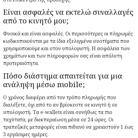
Είναι ασφαλές να εκτελώ συναλλαγές
από το κινητό μου;
Φυσικά και είναι ασφαλές. Οι περισσότερες οι πληρωμές
κωδικοποιούνται με τα ίδια εξελιγμένα συστήματα που
χρησιμοποιούμε και στον υπολογιστή. Η ασφάλεια των
χρημάτων και των πληροφοριών σας είναι απόλυτη
προτεραιότητα.
Πόσο διάστημα απαιτείται για μια
ανάληψη μέσω mobile;
Ο χρόνος διαφέρει από τον τρόπο πληρωμής που
διαλέξετε, όχι από το αν βρίσκεστε σε κινητό ή σε
υπολογιστή. Τα e-wallets είναι συνήθως τα πιο
ταχύτατα, με διεκπεραίωση μέσα σε 24 ώρες. Οι
τραπεζικές μεταφορές είναι πιθανό να χρειαστούν 1 έως
3 εργάσιμες ημέρες.