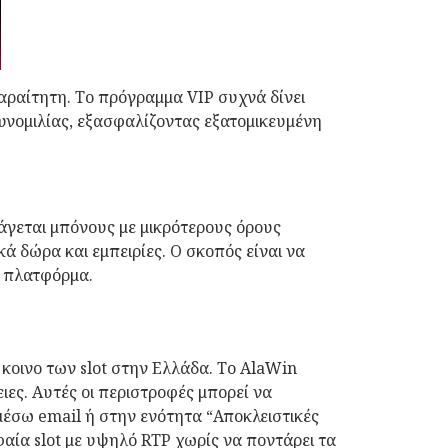
ραίτητη. Το πρόγραμμα VIP συχνά δίνει
νομιλίας, εξασφαλίζοντας εξατομικευμένη
άγεται μπόνους με μικρότερους όρους
ά δώρα και εμπειρίες. Ο σκοπός είναι να
ν πλατφόρμα.
 κοινο των slot στην Ελλάδα. Το AlaWin
ιες. Αυτές οι περιστροφές μπορεί να
μέσω email ή στην ενότητα “Αποκλειστικές
αία slot με υψηλό RTP χωρίς να ποντάρει τα