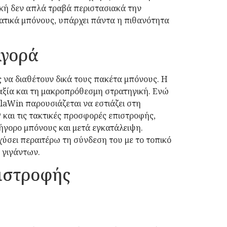
ική δεν απλά τραβά περιστασιακά την
ιατικά μπόνους, υπάρχει πάντα η πιθανότητα
Αγορά
ες να διαθέτουν δικά τους πακέτα μπόνους. Η
 αξία και τη μακροπρόθεσμη στρατηγική. Ενώ
laWin παρουσιάζεται να εστιάζει στη
 και τις τακτικές προσφορές επιστροφής,
ρήγορο μπόνους και μετά εγκατάλειψη.
χύσει περαιτέρω τη σύνδεση του με το τοπικό
 γιγάντων.
ιστροφής