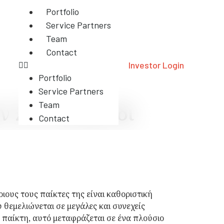
Portfolio
Service Partners
Team
Contact
Investor Login
Portfolio
Service Partners
 Στο Παιχνίδι
Team
Contact
ιους τους παίκτες της είναι καθοριστική
 θεμελιώνεται σε μεγάλες και συνεχείς
 παίκτη, αυτό μεταφράζεται σε ένα πλούσιο