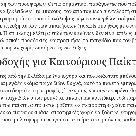
χρήση των προσφορών. Οι πιο σημαντικοί παράγοντες που πρ
 να ξεκλειδωθεί το μπόνους, τον απαιτούμενο συντελεστή 
εριορισμούς στο ποσό ανάληψης μέγιστων κερδών από μπόν
 επίτευξη αυτών των απαιτήσεων (τα slots συνήθως με συν
. Η επιμελής μελέτη αυτών των κανόνων δεν είναι απλώς μ
εαλιστικές προσδοκίες, να προτιμήσει τα παιχνίδια που τον
οσφορών χωρίς δυσάρεστες εκπλήξεις.
δοχής για Καινούριους Παίκτ
τες από την Ελλάδα με ένα ισχυρό και πολυδιάστατο μπόνο
μια μεγάλη γκάμα παιχνιδιών. Συχνά, αυτό το πακέτο εμπερι
ό δωρεάν περιστροφές (free spins) για συγκεκριμένα slot.
ν παιχνιδιών όπως ρουλέτα, μπλακτζακ και πόκερ, ενώ παρ
α τον παίκτη, αυτό μεταφράζεται σε περισσότερο χρόνο παιχ
ευκαιρία να δοκιμάσει στρατηγικές χωρίς να ξοδέψει γρήγορ
 και η πλατφόρμα ενεργοποιεί αυτόματα το μπόνους, καθι