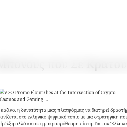
Μπόνους που Σε Κρατούν
αζίνο, η δυνατότητα μιας πλατφόρμας να διατηρεί δραστήρ
ανίζεται στο ελληνικό ψηφιακό τοπίο με μια στρατηγική που
κή έλξη αλλά και στη μακροπρόθεσμη πίστη. Για τον Έλληνα