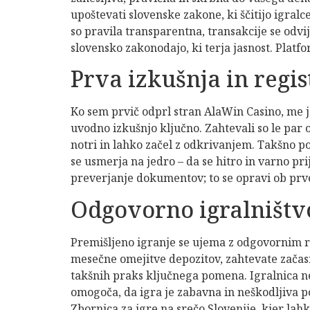
upoštevati slovenske zakone, ki ščitijo igral
so pravila transparentna, transakcije se odvij
slovensko zakonodajo, ki terja jasnost. Platfo
Prva izkušnja in regis
Ko sem prvič odprl stran AlaWin Casino, me je
uvodno izkušnjo ključno. Zahtevali so le par 
notri in lahko začel z odkrivanjem. Takšno p
se usmerja na jedro – da se hitro in varno pri
preverjanje dokumentov; to se opravi ob prvem
Odgovorno igralništvo
Premišljeno igranje se ujema z odgovornim r
mesečne omejitve depozitov, zahtevate začasn
takšnih praks ključnega pomena. Igralnica n
omogoča, da igra je zabavna in neškodljiva p
Zbornica za igre na srečo Slovenije, kjer lah