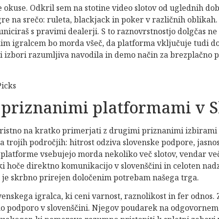
 okuse. Odkril sem na stotine video slotov od uglednih dob
re na srečo: ruleta, blackjack in poker v različnih oblikah.
iciraš s pravimi dealerji. S to raznovrstnostjo dolgčas ne 
kim igralcem bo morda všeč, da platforma vključuje tudi d
i izbori razumljiva navodila in demo način za brezplačno p
 priznanimi platformami v S
oristno na kratko primerjati z drugimi priznanimi izbirami
a trojih področjih: hitrost odziva slovenske podpore, jasn
 platforme vsebujejo morda nekoliko več slotov, vendar več
ki hoče direktno komunikacijo v slovenščini in celoten nad
 je skrbno prirejen določenim potrebam našega trga.
nskega igralca, ki ceni varnost, raznolikost in fer odnos. Z
tno podporo v slovenščini. Njegov poudarek na odgovornem 