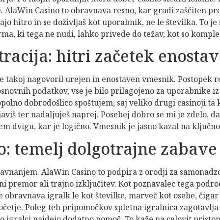
ce. AlaWin Casino to obravnava resno, kar gradi zaščiten pro
ajo hitro in se doživljaš kot uporabnik, ne le številka. To
rma, ki tega ne nudi, lahko privede do težav, kot so komplek
tracija: hitri začetek enosta
 takoj nagovoril urejen in enostaven vmesnik. Postopek regis
osnovnih podatkov, vse je bilo prilagojeno za uporabnike i
opolno dobrodošlico spoštujem, saj veliko drugi casinoji 
javiš ter nadaljuješ naprej. Posebej dobro se mi je zdelo, d
 dvigu, kar je logično. Vmesnik je jasno kazal na ključno:
: temelj dolgotrajne zabave
avnanjem. AlaWin Casino to podpira z orodji za samonadzor
i premor ali trajno izključitev. Kot poznavalec tega podro
e obravnava igralk le kot številke, marveč kot osebe, čig
očetje. Poleg teh pripomočkov spletna igralnica zagotavlja
ko igralci najdejo dodatno pomoč. To kaže na celovit pristop