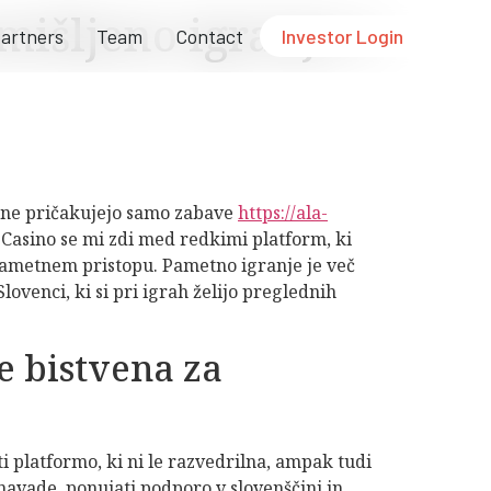
mišljeno igranje v
Partners
Team
Contact
Investor Login
i ne pričakujejo samo zabave
https://ala-
in Casino se mi zdi med redkimi platform, ki
pametnem pristopu. Pametno igranje je več
lovenci, ki si pri igrah želijo preglednih
e bistvena za
i platformo, ki ni le razvedrilna, ampak tudi
navade, ponujati podporo v slovenščini in