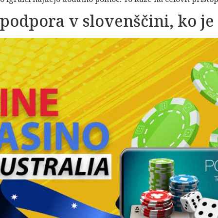
odpora v slovenščini, ko je