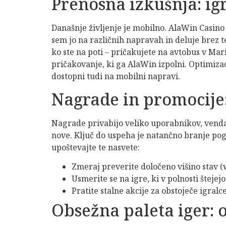
Prenosna izkušnja: igr
Današnje življenje je mobilno. AlaWin Casino 
sem jo na različnih napravah in deluje brez te
ko ste na poti – pričakujete na avtobus v M
pričakovanje, ki ga AlaWin izpolni. Optimizac
dostopni tudi na mobilni napravi.
Nagrade in promocije:
Nagrade privabijo veliko uporabnikov, venda
nove. Ključ do uspeha je natančno branje pogoj
upoštevajte te nasvete:
Zmeraj preverite določeno višino stav 
Usmerite se na igre, ki v polnosti štejej
Pratite stalne akcije za obstoječe igralce
Obsežna paleta iger: 