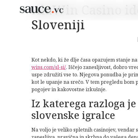
AlaWin Casino ide
Sloveniji
Kot nekdo, ki že dlje časa opazujem stanje n
wins.com/sl-si/
. Iščejo zanesljivost, dobro vr
uspe združiti vse to. Njegova ponudba je pr
kot le upanje na srečo. V tem pregledu bom pre
pogojev in kakovostne izkušnje.
Iz katerega razloga j
slovenske igralce
Na voljo je veliko spletnih casinojev, vendar
zanesljiva, pravična in skrbna do vašega dena