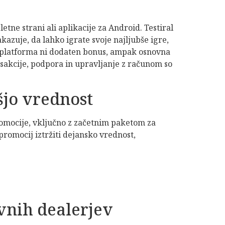
tne strani ali aplikacije za Android. Testiral
kazuje, da lahko igrate svoje najljubše igre,
a platforma ni dodaten bonus, ampak osnovna
ansakcije, podpora in upravljanje z računom so
šjo vrednost
romocije, vključno z začetnim paketom za
 promocij iztržiti dejansko vrednost,
ivnih dealerjev