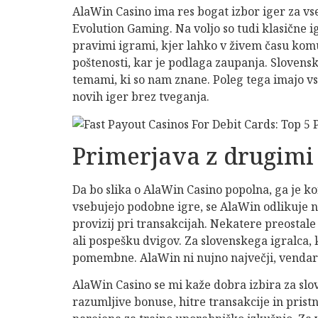
AlaWin Casino ima res bogat izbor iger za vse
Evolution Gaming. Na voljo so tudi klasične ig
pravimi igrami, kjer lahko v živem času komun
poštenosti, kar je podlaga zaupanja. Slovens
temami, ki so nam znane. Poleg tega imajo vs
novih iger brez tveganja.
Primerjava z drugimi
Da bo slika o AlaWin Casino popolna, ga je k
vsebujejo podobne igre, se AlaWin odlikuje n
provizij pri transakcijah. Nekatere preostale
ali pospešku dvigov. Za slovenskega igralca, 
pomembne. AlaWin ni nujno največji, vendar
AlaWin Casino se mi kaže dobra izbira za slove
razumljive bonuse, hitre transakcije in pris