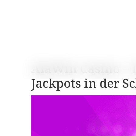
AlaWin Casino – 
Jackpots in der S