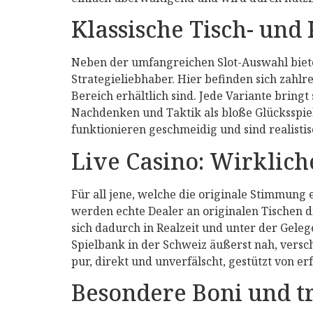
Klassische Tisch- und
Neben der umfangreichen Slot-Auswahl bietet
Strategieliebhaber. Hier befinden sich zahlr
Bereich erhältlich sind. Jede Variante bringt
Nachdenken und Taktik als bloße Glücksspiel
funktionieren geschmeidig und sind realistis
Live Casino: Wirklich
Für all jene, welche die originale Stimmung 
werden echte Dealer an originalen Tischen d
sich dadurch in Realzeit und unter der Geleg
Spielbank in der Schweiz äußerst nah, versc
pur, direkt und unverfälscht, gestützt von 
Besondere Boni und 