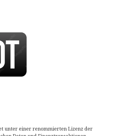
tet unter einer renommierten Lizenz der