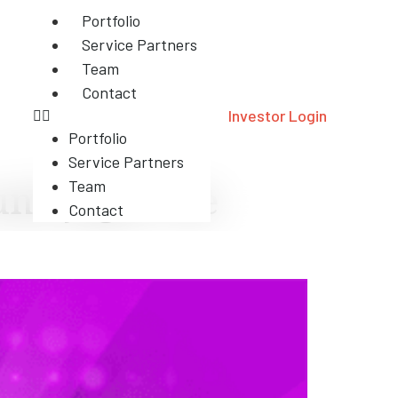
Portfolio
Service Partners
Team
Contact
Investor Login
Portfolio
Service Partners
und jagen Sie
Team
Contact