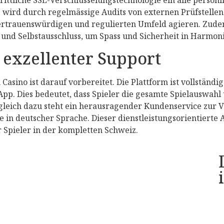
rittliche SSL-Verschlüsselungstechnologie ein alle persön
e wird durch regelmässige Audits von externen Prüfstellen 
vertrauenswürdigen und regulierten Umfeld agieren. Zudem
s und Selbstausschluss, um Spass und Sicherheit in Harmon
 exzellenter Support
 Casino ist darauf vorbereitet. Die Plattform ist vollständi
pp. Dies bedeutet, dass Spieler die gesamte Spielauswahl
leich dazu steht ein herausragender Kundenservice zur 
e in deutscher Sprache. Dieser dienstleistungsorientierte 
r Spieler in der kompletten Schweiz.