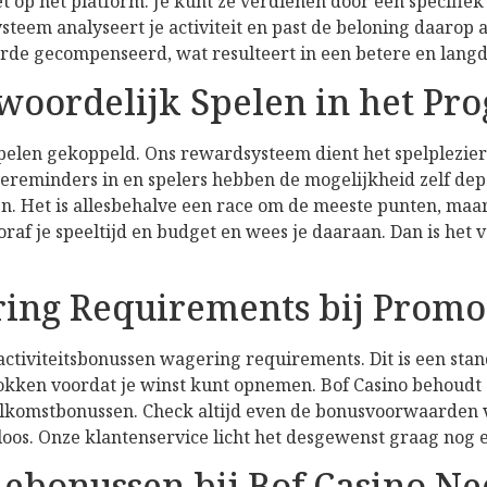
 op het platform. Je kunt ze verdienen door een specifiek a
steem analyseert je activiteit en past de beloning daarop aa
e gecompenseerd, wat resulteert in een betere en langdur
twoordelijk Spelen in het P
pelen gekoppeld. Ons rewardsysteem dient het spelplezier v
reminders in en spelers hebben de mogelijkheid zelf depo
. Het is allesbehalve een race om de meeste punten, maar
oraf je speeltijd en budget en wees je daaraan. Dan is he
ing Requirements bij Promo
r activiteitsbonussen wagering requirements. Dit is een st
kken voordat je winst kunt opnemen. Bof Casino behoudt 
elkomstbonussen. Check altijd even de bonusvoorwaarden v
oos. Onze klantenservice licht het desgewenst graag nog 
iebonussen bij Bof Casino N