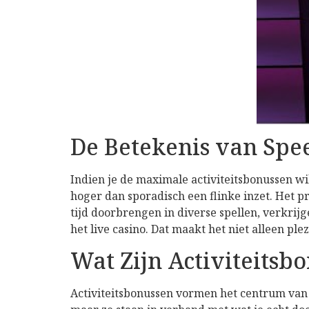
De Betekenis van Sp
Indien je de maximale activiteitsbonussen w
hoger dan sporadisch een flinke inzet. Het 
tijd doorbrengen in diverse spellen, verkrijge
het live casino. Dat maakt het niet alleen pl
Wat Zijn Activiteitsb
Activiteitsbonussen vormen het centrum van 