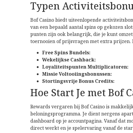
Typen Activiteitsbonu
Bof Casino biedt uiteenlopende activiteitsbon
van een bepaald aantal spins op gekozen slot
punten zijn ook belangrijk, die je kunt omze
toernooien of prijsvragen met extra prijzen. 
Free Spins Bundels:
Wekelijkse Cashback:
Loyaliteitspunten Multiplicatoren:
Missie Voltooiingsbonussen:
Stortingsvrije Bonus Credits:
Hoe Start Je met Bof 
Rewards vergaren bij Bof Casino is makkelijk.
beloningsprogramma. Je dient nergens apart v
dashboard op je accountpagina. Vanaf dat mome
direct werkt en je spelervaring vanaf de star