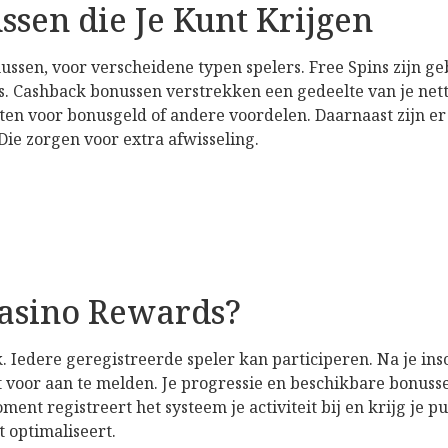
ssen die Je Kunt Krijgen
ussen, voor verscheidene typen spelers. Free Spins zijn geb
s. Cashback bonussen verstrekken een gedeelte van je netto
tten voor bonusgeld of andere voordelen. Daarnaast zijn 
Die zorgen voor extra afwisseling.
Casino Rewards?
 Iedere geregistreerde speler kan participeren. Na je inschr
oor aan te melden. Je progressie en beschikbare bonussen 
nt registreert het systeem je activiteit bij en krijg je p
t optimaliseert.