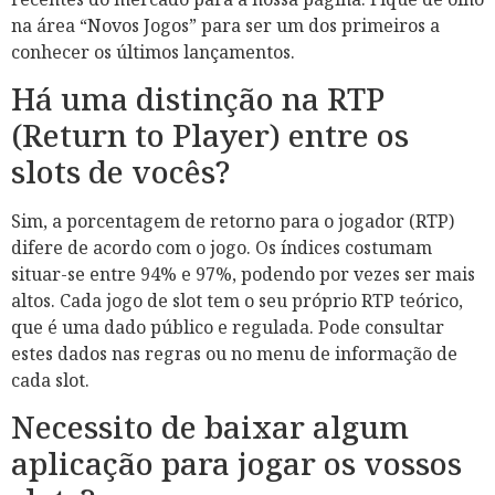
na área “Novos Jogos” para ser um dos primeiros a
conhecer os últimos lançamentos.
Há uma distinção na RTP
(Return to Player) entre os
slots de vocês?
Sim, a porcentagem de retorno para o jogador (RTP)
difere de acordo com o jogo. Os índices costumam
situar-se entre 94% e 97%, podendo por vezes ser mais
altos. Cada jogo de slot tem o seu próprio RTP teórico,
que é uma dado público e regulada. Pode consultar
estes dados nas regras ou no menu de informação de
cada slot.
Necessito de baixar algum
aplicação para jogar os vossos