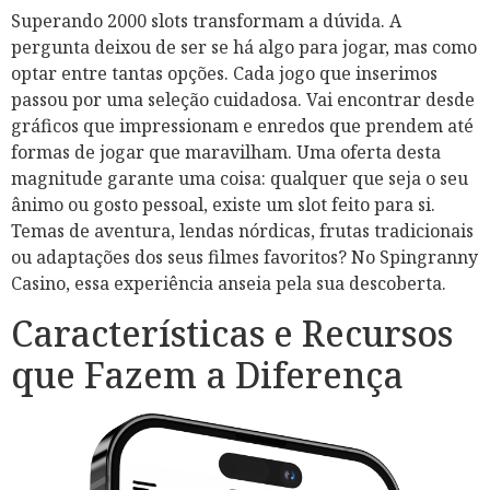
Superando 2000 slots transformam a dúvida. A
pergunta deixou de ser se há algo para jogar, mas como
optar entre tantas opções. Cada jogo que inserimos
passou por uma seleção cuidadosa. Vai encontrar desde
gráficos que impressionam e enredos que prendem até
formas de jogar que maravilham. Uma oferta desta
magnitude garante uma coisa: qualquer que seja o seu
ânimo ou gosto pessoal, existe um slot feito para si.
Temas de aventura, lendas nórdicas, frutas tradicionais
ou adaptações dos seus filmes favoritos? No Spingranny
Casino, essa experiência anseia pela sua descoberta.
Características e Recursos
que Fazem a Diferença