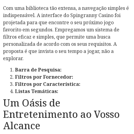
Com uma biblioteca tão extensa, a navegação simples é
indispensável. A interface do Spingranny Casino foi
projetada para que encontre o seu próximo jogo
favorito em segundos. Empregamos um sistema de
filtros eficaz e simples, que permite uma busca
personalizada de acordo com os seus requisitos. A
proposta é que invista o seu tempo a jogar, não a
explorar.
Barra de Pesquisa:
Filtros por Fornecedor:
Filtros por Característica:
Listas Temáticas:
Um Oásis de
Entretenimento ao Vosso
Alcance