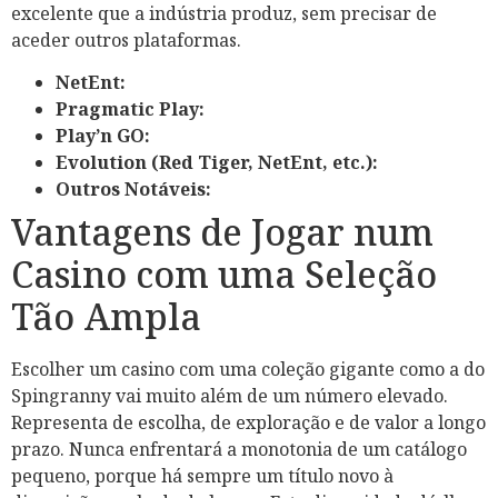
excelente que a indústria produz, sem precisar de
aceder outros plataformas.
NetEnt:
Pragmatic Play:
Play’n GO:
Evolution (Red Tiger, NetEnt, etc.):
Outros Notáveis:
Vantagens de Jogar num
Casino com uma Seleção
Tão Ampla
Escolher um casino com uma coleção gigante como a do
Spingranny vai muito além de um número elevado.
Representa de escolha, de exploração e de valor a longo
prazo. Nunca enfrentará a monotonia de um catálogo
pequeno, porque há sempre um título novo à