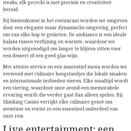
steaks, elk gerecht is met precisie en creativiteit
bereid.
Bij binnenkomst in het restaurant worden we omgeven
door een elegante maar dynamische omgeving, perfect
om van elke hap te genieten. De ambiance is een ideale
balans tussen verfijning en warmte, waardoor we
worden uitgenodigd om langer te blijven zitten voor
een dessert of een goed glas wijn.
Met attente service en een innovatief menu worden we
verwend met culinaire hoogstandjes die lokale smaken
en internationale invloeden vieren. Elke maaltijd wordt
een viering, waardoor onze avond een memorabele
ervaring wordt die verder gaat dan alleen spelen. Bij
Slimking Casino verrijkt elke culinaire genot ons
avontuur en vormt zo een essentieel onderdeel van
onze reis.
Live entertainment: een