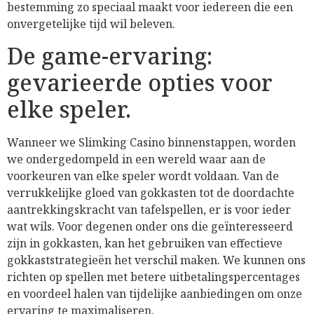
bestemming zo speciaal maakt voor iedereen die een
onvergetelijke tijd wil beleven.
De game-ervaring:
gevarieerde opties voor
elke speler.
Wanneer we Slimking Casino binnenstappen, worden
we ondergedompeld in een wereld waar aan de
voorkeuren van elke speler wordt voldaan. Van de
verrukkelijke gloed van gokkasten tot de doordachte
aantrekkingskracht van tafelspellen, er is voor ieder
wat wils. Voor degenen onder ons die geïnteresseerd
zijn in gokkasten, kan het gebruiken van effectieve
gokkaststrategieën het verschil maken. We kunnen ons
richten op spellen met betere uitbetalingspercentages
en voordeel halen van tijdelijke aanbiedingen om onze
ervaring te maximaliseren.