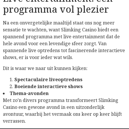
programma vol plezier
Na een onvergetelijke maaltijd staat ons nog meer
sensatie te wachten, want Slimking Casino biedt een
spannend programma met live entertainment dat de
hele avond voor een levendige sfeer zorgt. Van
spannende live optredens tot fascinerende interactieve
shows, er is voor ieder wat wils.
Dit is waar we naar uit kunnen kijken:
Spectaculaire liveoptredens
Boeiende interactieve shows
Thema-avonden
Met zo’n divers programma transformeert Slimking
Casino een gewone avond in een uitzonderlijk
avontuur, waarbij het vermaak ons keer op keer blijft
verrassen.