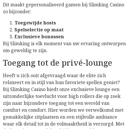
Dit maakt gepersonaliseerd gamen bij Slimking Casino
zo bijzonder:
Toegewijde hosts
Spelselectie op maat
Exclusieve bonussen
Bij Slimking is elk moment van uw ervaring ontworpen
om geweldig te zijn.
Toegang tot de privé-lounge
Heeft u zich ooit afgevraagd waar de elite zich
relaxeert en in stijl van hun favoriete spellen geniet?
Bij Slimking Casino biedt onze exclusieve lounge een
uitzonderlijke toevlucht voor high rollers die op zoek
zijn naar bijzondere toegang tot een wereld van
comfort en comfort. Hier worden we verwelkomd met
gemakkelijke zitplaatsen en een stijlvolle ambiance
waar elk detail tot in de volmaaktheid is verzorgd. Met