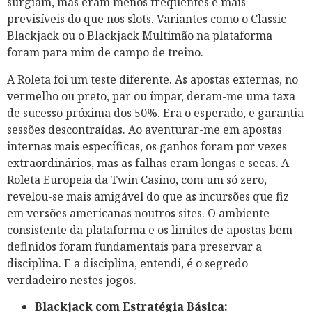
surgiam, mas eram menos frequentes e mais
previsíveis do que nos slots. Variantes como o Classic
Blackjack ou o Blackjack Multimão na plataforma
foram para mim de campo de treino.
A Roleta foi um teste diferente. As apostas externas, no
vermelho ou preto, par ou ímpar, deram-me uma taxa
de sucesso próxima dos 50%. Era o esperado, e garantia
sessões descontraídas. Ao aventurar-me em apostas
internas mais específicas, os ganhos foram por vezes
extraordinários, mas as falhas eram longas e secas. A
Roleta Europeia da Twin Casino, com um só zero,
revelou-se mais amigável do que as incursões que fiz
em versões americanas noutros sites. O ambiente
consistente da plataforma e os limites de apostas bem
definidos foram fundamentais para preservar a
disciplina. E a disciplina, entendi, é o segredo
verdadeiro nestes jogos.
Blackjack com Estratégia Básica: