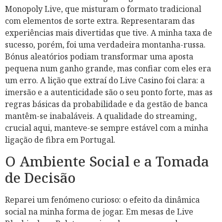
Monopoly Live, que misturam o formato tradicional
com elementos de sorte extra. Representaram das
experiências mais divertidas que tive. A minha taxa de
sucesso, porém, foi uma verdadeira montanha-russa.
Bónus aleatórios podiam transformar uma aposta
pequena num ganho grande, mas confiar com eles era
um erro. A lição que extraí do Live Casino foi clara: a
imersão e a autenticidade são o seu ponto forte, mas as
regras básicas da probabilidade e da gestão de banca
mantêm-se inabaláveis. A qualidade do streaming,
crucial aqui, manteve-se sempre estável com a minha
ligação de fibra em Portugal.
O Ambiente Social e a Tomada
de Decisão
Reparei um fenómeno curioso: o efeito da dinâmica
social na minha forma de jogar. Em mesas de Live