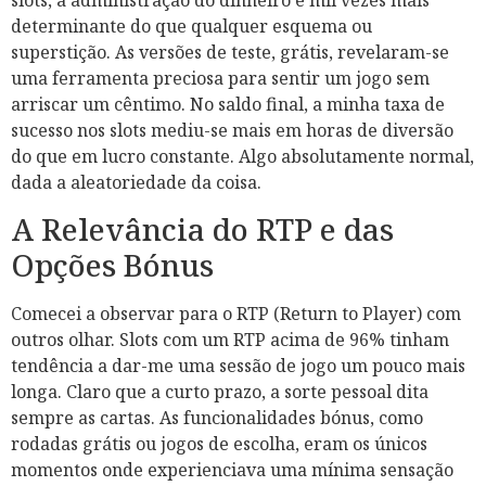
slots, a administração do dinheiro é mil vezes mais
determinante do que qualquer esquema ou
superstição. As versões de teste, grátis, revelaram-se
uma ferramenta preciosa para sentir um jogo sem
arriscar um cêntimo. No saldo final, a minha taxa de
sucesso nos slots mediu-se mais em horas de diversão
do que em lucro constante. Algo absolutamente normal,
dada a aleatoriedade da coisa.
A Relevância do RTP e das
Opções Bónus
Comecei a observar para o RTP (Return to Player) com
outros olhar. Slots com um RTP acima de 96% tinham
tendência a dar-me uma sessão de jogo um pouco mais
longa. Claro que a curto prazo, a sorte pessoal dita
sempre as cartas. As funcionalidades bónus, como
rodadas grátis ou jogos de escolha, eram os únicos
momentos onde experienciava uma mínima sensação