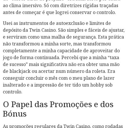
ao clima imersivo. Só com diretrizes rígidas traçadas
antes de começar é que logrei conservar o controlo.
Usei as instrumentos de autoexclusão e limites de
depósito da Twin Casino. São simples e fáceis de ajustar,
e serviram como uma malha de segurança. Esta prática
não transformou a minha sorte, mas transformou
completamente a minha capacidade de aproveitar do
jogo de forma continuada. Percebi que a minha “taxa
de sucesso” mais significativa não era obter uma mão
de blackjack ou acertar num número da roleta. Era
conseguir concluir o mês com o meu plano de lazer
inalterado e a impressão de ter tido um hobby sob
controlo.
O Papel das Promoções e dos
Bónus
As promoções regulares da Twin Casino, como rodadas