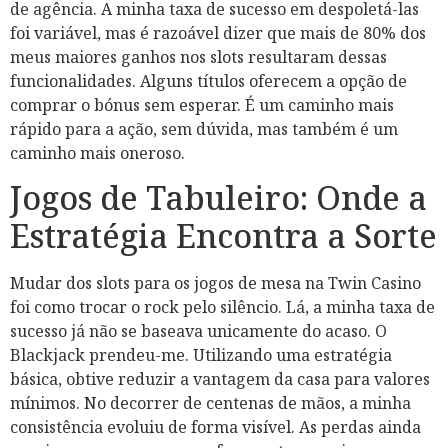
de agência. A minha taxa de sucesso em despoletá-las
foi variável, mas é razoável dizer que mais de 80% dos
meus maiores ganhos nos slots resultaram dessas
funcionalidades. Alguns títulos oferecem a opção de
comprar o bónus sem esperar. É um caminho mais
rápido para a ação, sem dúvida, mas também é um
caminho mais oneroso.
Jogos de Tabuleiro: Onde a
Estratégia Encontra a Sorte
Mudar dos slots para os jogos de mesa na Twin Casino
foi como trocar o rock pelo silêncio. Lá, a minha taxa de
sucesso já não se baseava unicamente do acaso. O
Blackjack prendeu-me. Utilizando uma estratégia
básica, obtive reduzir a vantagem da casa para valores
mínimos. No decorrer de centenas de mãos, a minha
consistência evoluiu de forma visível. As perdas ainda